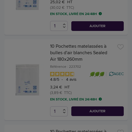
25,02 € HT
(30,02 € TTC)
EN STOCK, LIVRÉ EN 24/48H
AJOUTER
10 Pochettes matelassées à
bulles d'air blanches Sealed
Air 180x260mm
Référence : 223702
AGEC
4.8
/
5
-
4
avis
3,24 € HT
(3,89 € TTC)
EN STOCK, LIVRÉ EN 24/48H
AJOUTER
10 Pochettes matelassées à