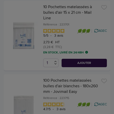
10 Pochettes matelassées à
bulles d'air 15 x 21 cm - Mail
Line
Référence : 223701
AGEC
5
/
5
-
3
avis
2,73 € HT
(3,28 € TTC)
EN STOCK, LIVRÉ EN 24/48H
AJOUTER
100 Pochettes matelassées
bulles d'air blanches - 180x260
mm - Jovimail Easy
Référence : 223715
AGEC
4.7
/
5
-
3
avis