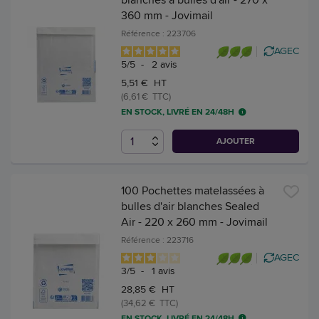
360 mm - Jovimail
Référence : 223706
AGEC
5
/
5
-
2
avis
5,51 € HT
(6,61 € TTC)
EN STOCK, LIVRÉ EN 24/48H
AJOUTER
100 Pochettes matelassées à
bulles d'air blanches Sealed
Air - 220 x 260 mm - Jovimail
Référence : 223716
AGEC
3
/
5
-
1
avis
28,85 € HT
(34,62 € TTC)
EN STOCK, LIVRÉ EN 24/48H