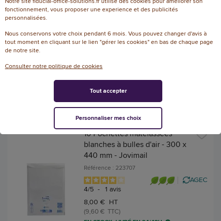
Notre site fiducial-office-solutions.fr utilise des cookies pour améliorer son
Sealed Air - 110 x 160 mm -
fonctionnement, vous proposer une experience et des publicités
personnalisées.
Blanc - Jovimail
Référence : 136439
Nous conservons votre choix pendant 6 mois. Vous pouvez changer d'avis à
tout moment en cliquant sur le lien "gérer les cookies" en bas de chaque page
AGEC
de notre site.
2,26 € HT
Consulter notre politique de cookies
(2,71 € TTC)
EN STOCK, LIVRÉ EN 24/48H
Tout accepter
AJOUTER
Personnaliser mes choix
10 Pochettes matelassées
blanches à bulles d'air - 300 x
440 mm - Jovimail
Référence : 223707
AGEC
4
/
5
-
1
avis
8,00 € HT
(9,60 € TTC)