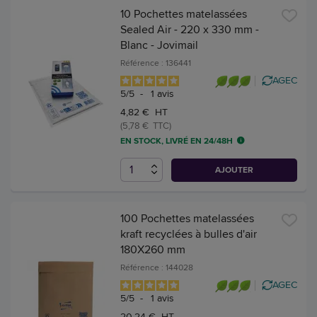
10 Pochettes matelassées
Sealed Air - 220 x 330 mm -
Blanc - Jovimail
Référence : 136441
AGEC
5
/
5
-
1
avis
4,82 € HT
(5,78 € TTC)
EN STOCK, LIVRÉ EN 24/48H
AJOUTER
100 Pochettes matelassées
kraft recyclées à bulles d'air
180X260 mm
Référence : 144028
AGEC
5
/
5
-
1
avis
20,24 € HT