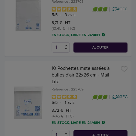
Référence : 223708
AGEC
5
/
5
-
3
avis
8,71 € HT
(10,45 € TTC)
EN STOCK, LIVRÉ EN 24/48H
AJOUTER
10 Pochettes matelassées à
bulles d'air 22x26 cm - Mail
Lite
Référence : 223709
AGEC
5
/
5
-
1
avis
3,72 € HT
(4,46 € TTC)
EN STOCK, LIVRÉ EN 24/48H
AJOUTER