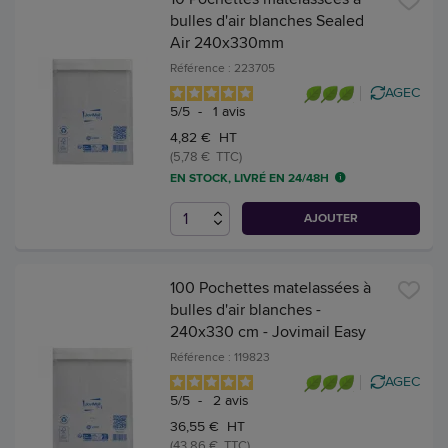
bulles d'air blanches Sealed
Air 240x330mm
Référence : 223705
AGEC
5
/
5
-
1
avis
4,82 € HT
(5,78 € TTC)
EN STOCK, LIVRÉ EN 24/48H
AJOUTER
100 Pochettes matelassées à
bulles d'air blanches -
240x330 cm - Jovimail Easy
Référence : 119823
AGEC
5
/
5
-
2
avis
36,55 € HT
(43,86 € TTC)