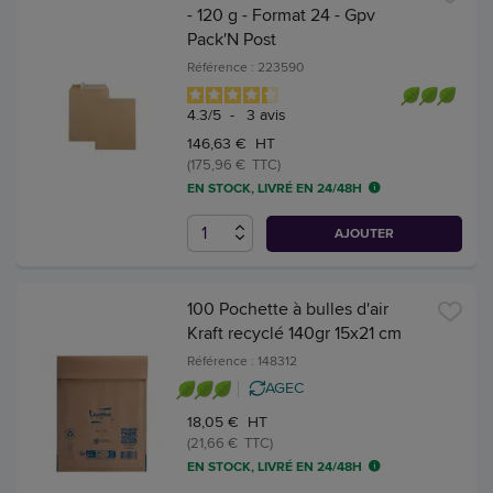
- 120 g - Format 24 - Gpv
Pack'N Post
Référence : 223590
4.3
/
5
-
3
avis
146,63 € HT
(175,96 € TTC)
EN STOCK, LIVRÉ EN 24/48H
AJOUTER
100 Pochette à bulles d'air
Kraft recyclé 140gr 15x21 cm
Référence : 148312
AGEC
18,05 € HT
(21,66 € TTC)
EN STOCK, LIVRÉ EN 24/48H