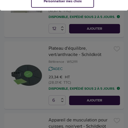
Personnaliser mes choix
14,06 € HT
(16,87 € TTC)
DISPONIBLE, EXPÉDIÉ SOUS 2 À 5 JOURS.
AJOUTER
Plateau d'équilibre,
vert/anthracite - Schildkröt
Référence : W52111
AGEC
23,34 € HT
(28,01 € TTC)
DISPONIBLE, EXPÉDIÉ SOUS 2 À 5 JOURS.
AJOUTER
Appareil de musculation pour
cuisses, noir/vert - Schildkröt