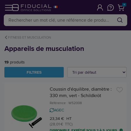
0
FITNESS ET MUSCULATION
Appareils de musculation
19
produits
FILTRES
Coussin d'équilibre, diamètre :
330 mm, vert - Schildkröt
Référence : W52008
AGEC
23,34 € HT
(28,01 € TTC)
DISPONIBLE, EXPÉDIÉ SOUS 2 À 5 JOURS.