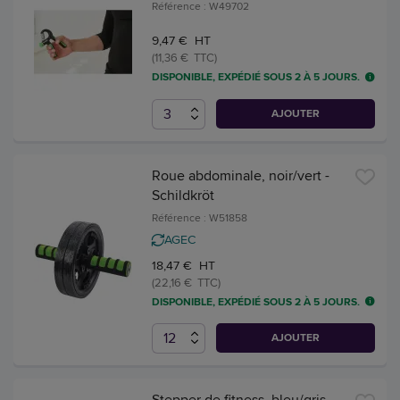
Référence : W49702
9,47 € HT
(11,36 € TTC)
DISPONIBLE, EXPÉDIÉ SOUS 2 À 5 JOURS.
AJOUTER
Roue abdominale, noir/vert -
Schildkröt
Référence : W51858
AGEC
18,47 € HT
(22,16 € TTC)
DISPONIBLE, EXPÉDIÉ SOUS 2 À 5 JOURS.
AJOUTER
Stepper de fitness, bleu/gris -