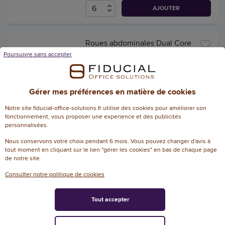
AJOUTER
Roues abdominales Dual Core
Wheels, noir/vert, Haltères -
Poursuivre sans accepter
Schildkröt
Référence : W51558
AGEC
Gérer mes préférences en matière de cookies
27,47 € HT
Notre site fiducial-office-solutions.fr utilise des cookies pour améliorer son
(32,96 € TTC)
fonctionnement, vous proposer une experience et des publicités
DISPONIBLE, EXPÉDIÉ SOUS 2 À 5 JOURS.
personnalisées.
Nous conservons votre choix pendant 6 mois. Vous pouvez changer d'avis à
AJOUTER
tout moment en cliquant sur le lien "gérer les cookies" en bas de chaque page
de notre site.
Consulter notre politique de cookies
Balle d'entraînement
main/bras Spinball,gris/vert -
Tout accepter
Schildkröt
Référence : W49346