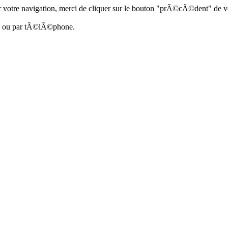
 votre navigation, merci de cliquer sur le bouton "prÃ©cÃ©dent" de vo
ail ou par tÃ©lÃ©phone.