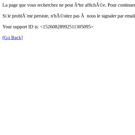
La page que vous recherchez ne peut Ãªtre affichÃ©e. Pour continuer
Si le problÃ¨me persiste, n'hÃ©sitez pas Ã nous le signaler par em
Your support ID is: <15260828992511305095>
[Go Back]