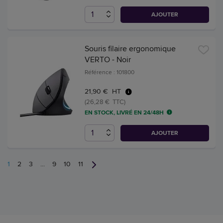
AJOUTER
Souris filaire ergonomique
VERTO - Noir
Référence : 101800
21,90 € HT
(26,28 € TTC)
EN STOCK, LIVRÉ EN 24/48H
AJOUTER
1
2
3
...
9
10
11