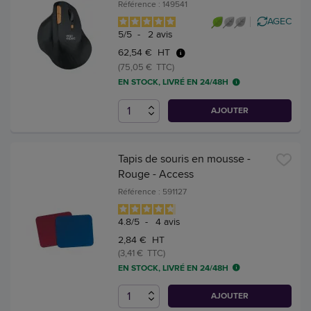
Référence : 149541
AGEC
5
/
5
-
2
avis
62,54 € HT
(75,05 € TTC)
EN STOCK, LIVRÉ EN 24/48H
AJOUTER
Tapis de souris en mousse -
Rouge - Access
Référence : 591127
4.8
/
5
-
4
avis
2,84 € HT
(3,41 € TTC)
EN STOCK, LIVRÉ EN 24/48H
AJOUTER