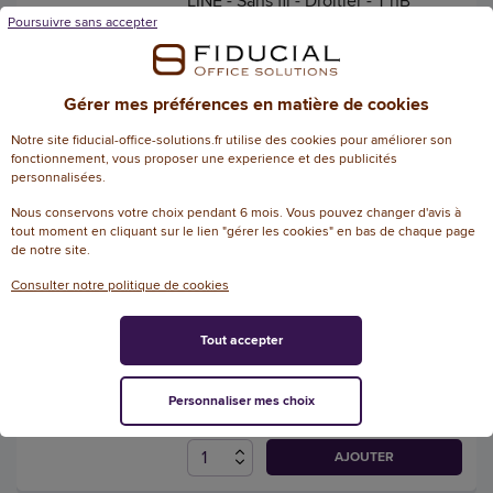
LINE - Sans fil - Droitier - T'nB
Poursuivre sans accepter
Référence : 129105
5
/
5
-
2
avis
Gérer mes préférences en matière de cookies
28,98 € HT
(34,78 € TTC)
Notre site fiducial-office-solutions.fr utilise des cookies pour améliorer son
EN STOCK, LIVRÉ EN 24/48H
fonctionnement, vous proposer une experience et des publicités
personnalisées.
AJOUTER
Nous conservons votre choix pendant 6 mois. Vous pouvez changer d'avis à
tout moment en cliquant sur le lien "gérer les cookies" en bas de chaque page
de notre site.
Tapis de souris gel Crystal -
Consulter notre politique de cookies
Noir - Fellowes
Référence : 115346
Tout accepter
16,20 € HT
(19,44 € TTC)
Personnaliser mes choix
EN STOCK, LIVRÉ EN 24/48H
AJOUTER