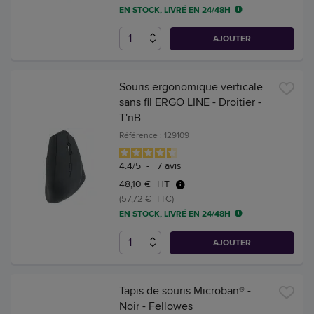
EN STOCK, LIVRÉ EN 24/48H
AJOUTER
Souris ergonomique verticale
sans fil ERGO LINE - Droitier -
T'nB
Référence : 129109
4.4
/
5
-
7
avis
48,10 € HT
(57,72 € TTC)
EN STOCK, LIVRÉ EN 24/48H
AJOUTER
Tapis de souris Microban® -
Noir - Fellowes