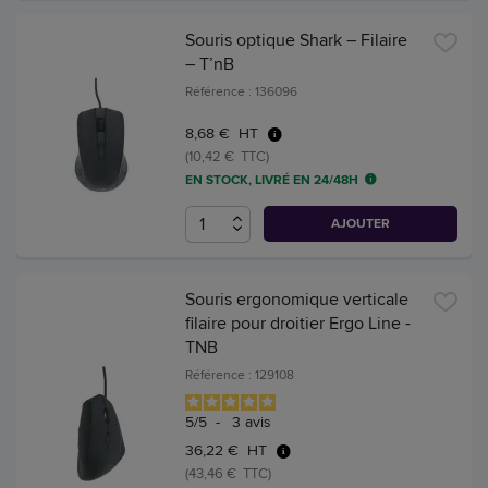
Souris optique Shark – Filaire
– T’nB
Référence : 136096
8,68 € HT
(10,42 € TTC)
EN STOCK, LIVRÉ EN 24/48H
AJOUTER
Souris ergonomique verticale
filaire pour droitier Ergo Line -
TNB
Référence : 129108
5
/
5
-
3
avis
36,22 € HT
(43,46 € TTC)