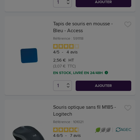
AJOUTER
Tapis de souris en mousse -
Bleu - Access
Référence : 591118
4
/
5
-
4
avis
2,56 € HT
(3,07 € TTC)
EN STOCK, LIVRÉ EN 24/48H
AJOUTER
Souris optique sans fil M185 -
Logitech
Référence : 101021
AGEC
4.6
/
5
-
7
avis