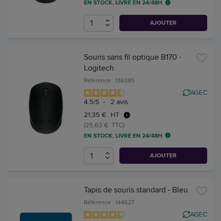
EN STOCK, LIVRÉ EN 24/48H
AJOUTER
Souris sans fil optique B170 -
Logitech
Référence : 136385
AGEC
4.5
/
5
-
2
avis
21,35 € HT
(25,62 € TTC)
EN STOCK, LIVRÉ EN 24/48H
AJOUTER
Tapis de souris standard - Bleu
Référence : 144627
AGEC