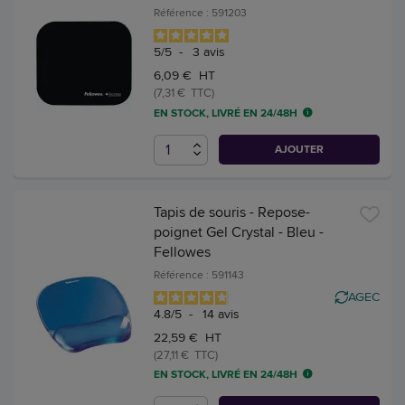
Référence : 591203
5
/
5
-
3
avis
6,09 € HT
(7,31 € TTC)
EN STOCK, LIVRÉ EN 24/48H
AJOUTER
Tapis de souris - Repose-
poignet Gel Crystal - Bleu -
Fellowes
Référence : 591143
AGEC
4.8
/
5
-
14
avis
22,59 € HT
(27,11 € TTC)
EN STOCK, LIVRÉ EN 24/48H