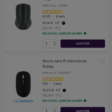
Référence : 139081
4.3
/
5
-
6
avis
10,14 € HT
(12,17 € TTC)
EN STOCK, LIVRÉ EN 24/48H
AJOUTER
Souris sans fil silencieuse
Rubby
Référence : 13908017
5
/
5
-
1
avis
15,23 € HT
(18,28 € TTC)
+ 2 couleurs
EN STOCK, LIVRÉ EN 24/48H
AJOUTER