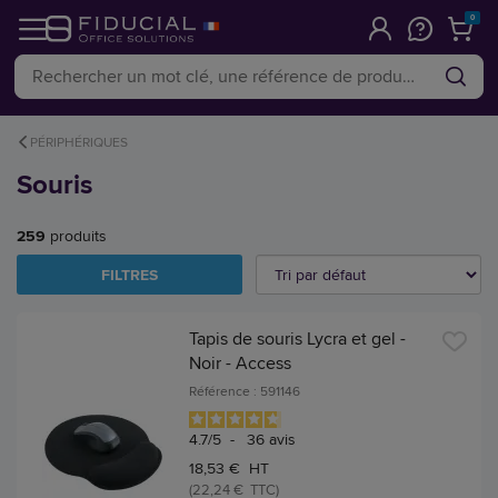
0
PÉRIPHÉRIQUES
Souris
259
produits
FILTRES
Tapis de souris Lycra et gel -
Noir - Access
Référence : 591146
4.7
/
5
-
36
avis
18,53 € HT
(22,24 € TTC)