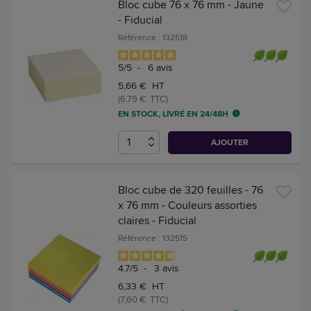
Bloc cube 76 x 76 mm - Jaune
- Fiducial
Référence : 132518
5
/
5
-
6
avis
5,66 € HT
(6,79 € TTC)
EN STOCK, LIVRÉ EN 24/48H
AJOUTER
Bloc cube de 320 feuilles - 76
x 76 mm - Couleurs assorties
claires - Fiducial
Référence : 132515
4.7
/
5
-
3
avis
6,33 € HT
(7,60 € TTC)