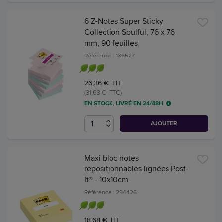
6 Z-Notes Super Sticky
Collection Soulful, 76 x 76
mm, 90 feuilles
Référence : 136527
26,36 € HT
(31,63 € TTC)
EN STOCK, LIVRÉ EN 24/48H
AJOUTER
Maxi bloc notes
repositionnables lignées Post-
It® - 10x10cm
Référence : 294426
18,68 € HT