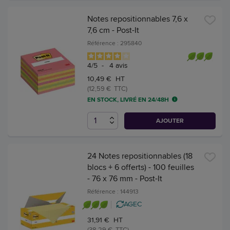
Notes repositionnables 7,6 x
7,6 cm - Post-It
Référence : 295840
4
/
5
-
4
avis
10,49 € HT
(12,59 € TTC)
EN STOCK, LIVRÉ EN 24/48H
AJOUTER
24 Notes repositionnables (18
blocs + 6 offerts) - 100 feuilles
- 76 x 76 mm - Post-It
Référence : 144913
AGEC
31,91 € HT
(38,29 € TTC)