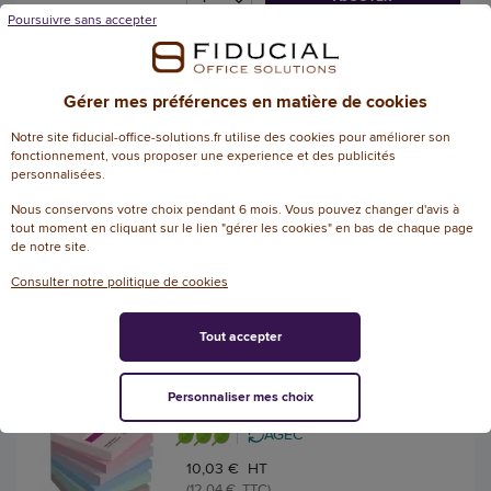
Poursuivre sans accepter
Recharge pour bloc cube -
720 feuilles volantes assorties
Gérer mes préférences en matière de cookies
- Access
Notre site fiducial-office-solutions.fr utilise des cookies pour améliorer son
Référence : 116290
fonctionnement, vous proposer une experience et des publicités
personnalisées.
16,56 € HT
Nous conservons votre choix pendant 6 mois. Vous pouvez changer d'avis à
(19,87 € TTC)
tout moment en cliquant sur le lien "gérer les cookies" en bas de chaque page
EN STOCK, LIVRÉ EN 24/48H
de notre site.
AJOUTER
Consulter notre politique de cookies
Tout accepter
Notes repositionnables 76X76
90 feuilles CARNIVAL
Personnaliser mes choix
Référence : 147561
AGEC
10,03 € HT
(12,04 € TTC)