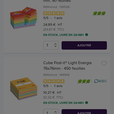
mm, 90 feuilles
Référence : 136528
5
/
5
-
1
avis
24,89 € HT
(29,87 € TTC)
EN STOCK, LIVRÉ EN 24/48H
AJOUTER
Cube Post-it® Light Energie
76x76mm - 450 feuilles
Référence : 144904
AGEC
5
/
5
-
1
avis
10,27 € HT
(12,32 € TTC)
EN STOCK, LIVRÉ EN 24/48H
AJOUTER