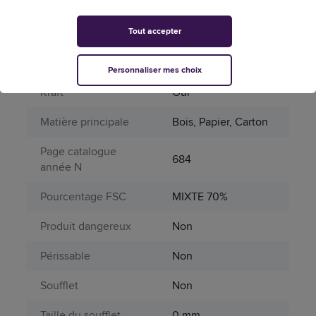
Format de fenêtre
Non
Format de la
Tout accepter
pochette de
350 x 470 mm
protection
Personnaliser mes choix
Kraft
Oui
Matière principale
Bois, Papier, Carton
Page catalogue
684
année N
Pourcentage FSC
MIXTE 70%
Produit dangereux
Non
Périssable
Non
Soufflet
Non
Taille du soufflet
0 mm