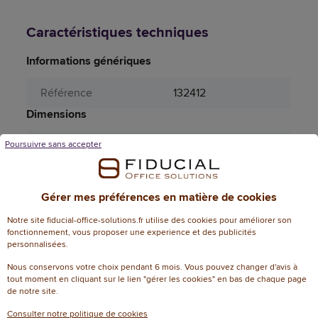
Caractéristiques techniques
Informations génériques
Référence
132412
Dimensions
Aucune dimension n'est disponible pour ce
Poursuivre sans accepter
produit.
Attributs spécifiques
Gérer mes préférences en matière de cookies
Aérosol
Non
Notre site fiducial-office-solutions.fr utilise des cookies pour améliorer son
fonctionnement, vous proposer une experience et des publicités
Certificat FSC
jovipack
personnalisées.
Nous conservons votre choix pendant 6 mois. Vous pouvez changer d'avis à
Couleur (sauvegarde
tout moment en cliquant sur le lien "gérer les cookies" en bas de chaque page
blanc
PRO185)
de notre site.
Consulter notre politique de cookies