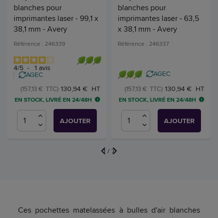
blanches pour
blanches pour
imprimantes laser - 99,1 x
imprimantes laser - 63,5
38,1 mm - Avery
x 38,1 mm - Avery
Référence : 246339
Référence : 246337
4
/
5
-
1
avis
AGEC
AGEC
130,94 € HT
130,94 € HT
(157,13 € TTC)
(157,13 € TTC)
EN STOCK, LIVRÉ EN 24/48H
EN STOCK, LIVRÉ EN 24/48H
AJOUTER
AJOUTER
1
/
7
Ces pochettes matelassées à bulles d'air blanches