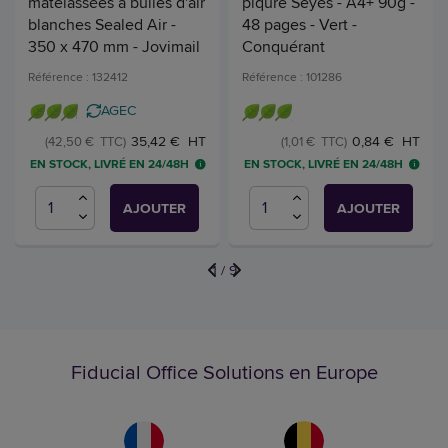
matelassées à bulles d'air
piqûre Seyès - A4+ 90g -
blanches Sealed Air -
48 pages - Vert -
350 x 470 mm - Jovimail
Conquérant
Référence : 132412
Référence : 101286
AGEC
35,42 € HT
0,84 € HT
(42,50 € TTC)
(1,01 € TTC)
EN STOCK, LIVRÉ EN 24/48H
EN STOCK, LIVRÉ EN 24/48H
AJOUTER
AJOUTER
1
/
9
Fiducial Office Solutions en Europe