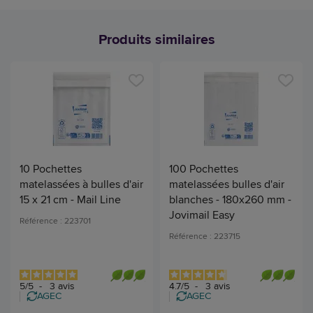
Produits similaires
10 Pochettes
100 Pochettes
matelassées à bulles d'air
matelassées bulles d'air
15 x 21 cm - Mail Line
blanches - 180x260 mm -
Jovimail Easy
Référence : 223701
Référence : 223715
5
/
5
-
3
avis
4.7
/
5
-
3
avis
AGEC
AGEC