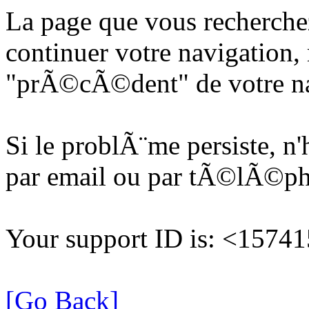
La page que vous recherche
continuer votre navigation, 
"prÃ©cÃ©dent" de votre na
Si le problÃ¨me persiste, n
par email ou par tÃ©lÃ©p
Your support ID is: <157
[Go Back]