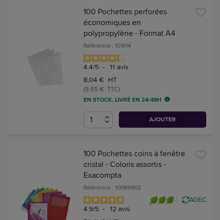
100 Pochettes perforées
économiques en
polypropylène - Format A4
Référence : 101614
4.4
/
5
-
11
avis
8,04 € HT
(9,65 € TTC)
EN STOCK, LIVRÉ EN 24/48H
AJOUTER
100 Pochettes coins à fenêtre
cristal - Coloris assortis -
Exacompta
Référence : 10089902
AGEC
4.9
/
5
-
12
avis