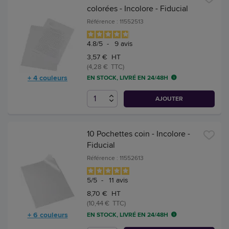
colorées - Incolore - Fiducial
Référence : 11552513
4.8
/
5
-
9
avis
3,57 € HT
(4,28 € TTC)
+ 4 couleurs
EN STOCK, LIVRÉ EN 24/48H
AJOUTER
10 Pochettes coin - Incolore -
Fiducial
Référence : 11552613
5
/
5
-
11
avis
8,70 € HT
(10,44 € TTC)
+ 6 couleurs
EN STOCK, LIVRÉ EN 24/48H