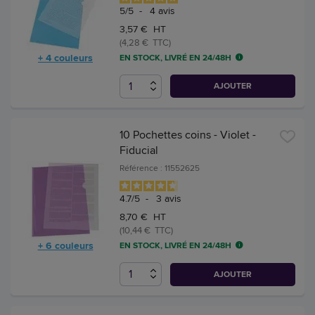
5
/
5
-
4
avis
3,57 € HT
(4,28 € TTC)
+ 4 couleurs
EN STOCK, LIVRÉ EN 24/48H
AJOUTER
10 Pochettes coins - Violet -
Fiducial
Référence : 11552625
4.7
/
5
-
3
avis
8,70 € HT
(10,44 € TTC)
+ 6 couleurs
EN STOCK, LIVRÉ EN 24/48H
AJOUTER