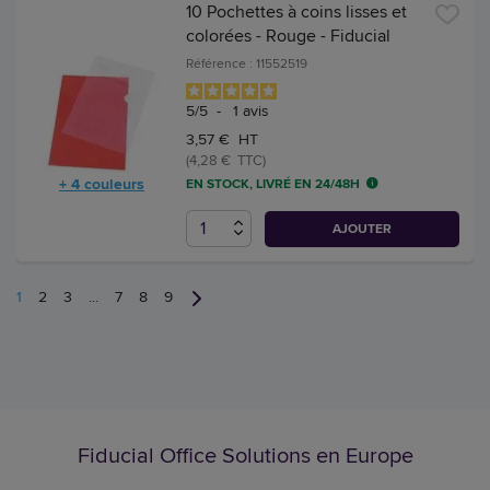
10 Pochettes à coins lisses et
colorées - Rouge - Fiducial
Référence : 11552519
5
/
5
-
1
avis
3,57 € HT
(4,28 € TTC)
+ 4 couleurs
EN STOCK, LIVRÉ EN 24/48H
AJOUTER
1
2
3
...
7
8
9
Fiducial Office Solutions en Europe