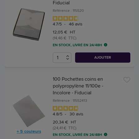
Fiducial
Référence : 115520
4.7
/
5
-
46
avis
12,05 € HT
(14,46 € TTC)
EN STOCK, LIVRÉ EN 24/48H
AJOUTER
100 Pochettes coins en
polypropylène 11/100e -
Incolore - Fiducial
Référence : 11552413
4.8
/
5
-
30
avis
20,34 € HT
(24,41 € TTC)
+ 5 couleurs
EN STOCK, LIVRÉ EN 24/48H