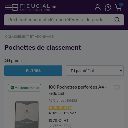
0
CLASSEMENT ET ARCHIVAGE
Pochettes de classement
211
produits
FILTRES
100 Pochettes perforées A4 -
Meilleure vente
Fiducial
Référence : 119438
4.8
/
5
-
65
avis
19,79 € HT
(23,75 € TTC)