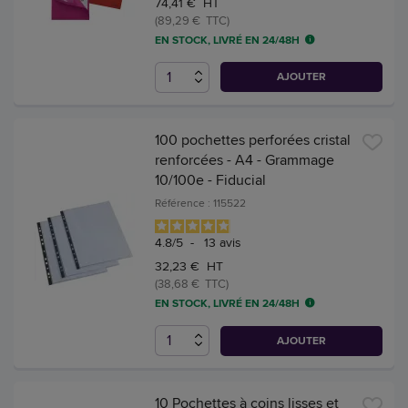
74,41 € HT
(89,29 € TTC)
EN STOCK, LIVRÉ EN 24/48H
AJOUTER
100 pochettes perforées cristal
renforcées - A4 - Grammage
10/100e - Fiducial
Référence : 115522
4.8
/
5
-
13
avis
32,23 € HT
(38,68 € TTC)
EN STOCK, LIVRÉ EN 24/48H
AJOUTER
10 Pochettes à coins lisses et