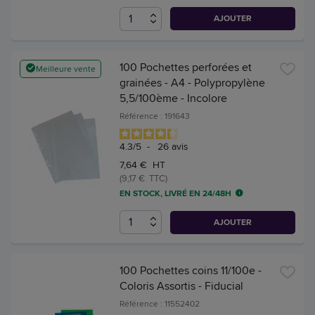
AJOUTER
100 Pochettes perforées et
Meilleure vente
grainées - A4 - Polypropylène
5,5/100ème - Incolore
Référence : 191643
4.3
/
5
-
26
avis
7,64 € HT
(9,17 € TTC)
EN STOCK, LIVRÉ EN 24/48H
AJOUTER
100 Pochettes coins 11/100e -
Coloris Assortis - Fiducial
Référence : 11552402