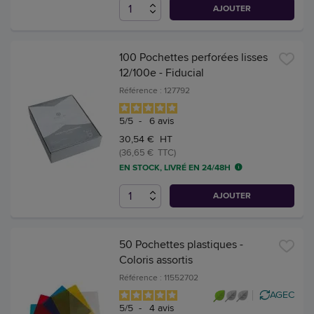
AJOUTER
100 Pochettes perforées lisses
12/100e - Fiducial
Référence : 127792
5
/
5
-
6
avis
30,54 € HT
(36,65 € TTC)
EN STOCK, LIVRÉ EN 24/48H
AJOUTER
50 Pochettes plastiques -
Coloris assortis
Référence : 11552702
AGEC
5
/
5
-
4
avis