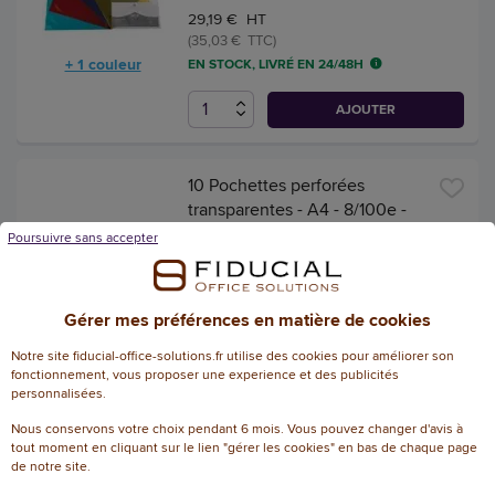
29,19 € HT
(35,03 € TTC)
+ 1 couleur
EN STOCK, LIVRÉ EN 24/48H
AJOUTER
10 Pochettes perforées
transparentes - A4 - 8/100e -
Incolore - Fiducial
Poursuivre sans accepter
Référence : 119439
5
/
5
-
1
avis
Gérer mes préférences en matière de cookies
2,18 € HT
Notre site fiducial-office-solutions.fr utilise des cookies pour améliorer son
(2,62 € TTC)
fonctionnement, vous proposer une experience et des publicités
EN STOCK, LIVRÉ EN 24/48H
personnalisées.
Nous conservons votre choix pendant 6 mois. Vous pouvez changer d'avis à
AJOUTER
tout moment en cliquant sur le lien "gérer les cookies" en bas de chaque page
de notre site.