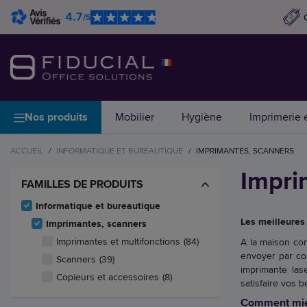
4.7
/5
Nos produits
Mobilier
Hygiène
Imprimerie e
ACCUEIL
/
INFORMATIQUE ET BUREAUTIQUE
/
IMPRIMANTES, SCANNERS
Impri
FAMILLES DE PRODUITS
Informatique et bureautique
Les meilleures
Imprimantes, scanners
Imprimantes et multifonctions
(84)
A la maison co
envoyer par cou
Scanners
(39)
imprimante las
Copieurs et accessoires
(8)
satisfaire vos 
Comment mie