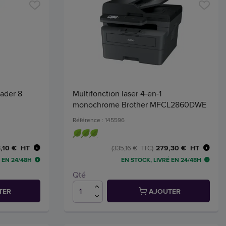
eader 8
Multifonction laser 4-en-1
monochrome Brother MFCL2860DWE
Référence : 145596
,10 € HT
279,30 € HT
(335,16 € TTC)
 EN 24/48H
EN STOCK, LIVRÉ EN 24/48H
Qté
TER
AJOUTER