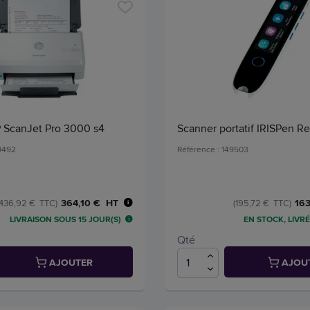
 ScanJet Pro 3000 s4
Scanner portatif IRISPen R
49492
Référence : 149503
364,10 € HT
163
(436,92 € TTC)
(195,72 € TTC)
LIVRAISON SOUS 15 JOUR(S)
EN STOCK, LIVRÉ
Qté
AJOUTER
AJOU