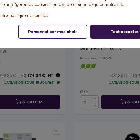
r le lien "gérer les cookies" en bas de chaque page de notre site.
otre politique de cookies
Personnaliser mes choix
Tout accepter
ISCan Executive 4 Duplex
Scanner bureautique Epso
WorkeForce DS-410
49495
Référence : 124626
174,04 € HT
208,85 € TTC)
(481,86 € TTC)
LIVRAISON SOUS 15 JOUR(S)
LIVRAISON SOUS 
Qté
AJOUTER
AJOU