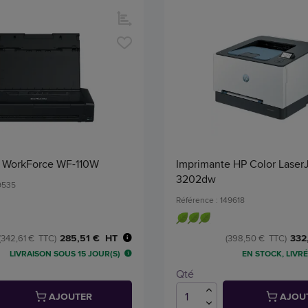
 WorkForce WF-110W
Imprimante HP Color LaserJ
3202dw
49535
Référence : 149618
285,51 € HT
332
(342,61 € TTC)
(398,50 € TTC)
LIVRAISON SOUS 15 JOUR(S)
EN STOCK, LIVRÉ
Qté
AJOUTER
AJOU