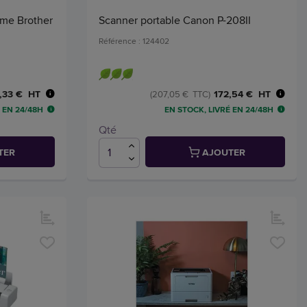
ome Brother
Scanner portable Canon P-208II
Référence : 124402
,33 € HT
172,54 € HT
(207,05 € TTC)
 EN 24/48H
EN STOCK, LIVRÉ EN 24/48H
Qté
TER
AJOUTER