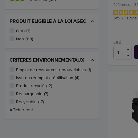
Référence : 13
5
/
5
-
1
avis
PRODUIT ÉLIGIBLE À LA LOI AGEC
Oui
(13)
Non
(118)
Qté
CRITÈRES ENVIRONNEMENTAUX
Emploi de ressources renouvelables
(1)
Issu du réemploi / réutilisation
(4)
Produit recyclé
(12)
Rechargeable
(7)
Recyclable
(17)
Afficher tout