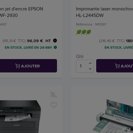
on jet d'encre EPSON
Imprimante laser monochr
 WF-2930
HL-L2445DW
5607
Référence : 145597
96,09 € HT
180
(115,31 € TTC)
(216,40 € TTC)
EN STOCK, LIVRÉ EN 24/48H
EN STOCK, LIVRÉ
Qté
AJOUTER
AJOU