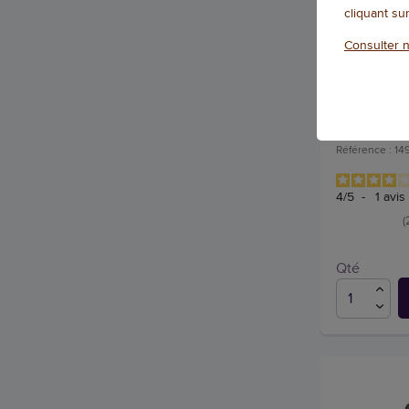
cliquant su
Consulter n
Scanner IR
Référence : 1
4
/
5
-
1
avis
(
Qté