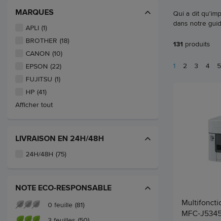
MARQUES
Qui a dit qu'im
dans notre gui
APLI
(1)
BROTHER
(18)
131
produits
CANON
(10)
1
2
3
4
5
EPSON
(22)
FUJITSU
(1)
HP
(41)
Afficher tout
LIVRAISON EN 24H/48H
24H/48H
(75)
NOTE ECO-RESPONSABLE
Multifoncti
0 feuille
(81)
MFC-J534
3 feuilles
(50)