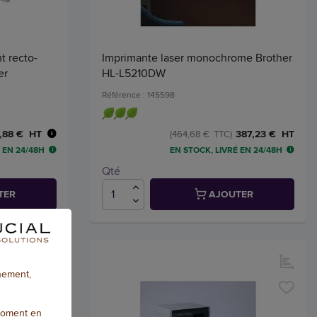
t recto-
Imprimante laser monochrome Brother
er
HL-L5210DW
Référence : 145598
,88 € HT
387,23 € HT
(464,68 € TTC)
 EN 24/48H
EN STOCK, LIVRÉ EN 24/48H
Qté
TER
AJOUTER
nnement,
moment en