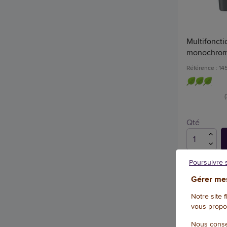
Multifoncti
monochrom
Référence : 1
Qté
Poursuivre 
Gérer mes
Notre site 
vous propo
Nous conse