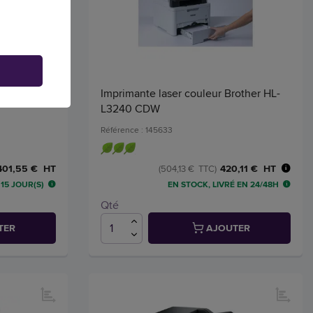
n
Imprimante laser couleur Brother HL-
L3240 CDW
Référence : 145633
420,11 € HT
401,55 € HT
(504,13 € TTC)
15 JOUR(S)
EN STOCK, LIVRÉ EN 24/48H
Qté
TER
AJOUTER