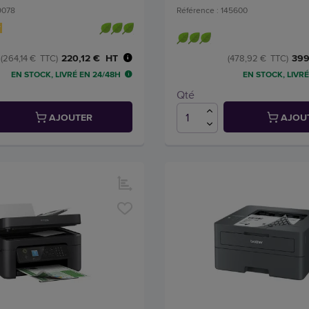
9078
Référence : 145600
220,12 € HT
399
(264,14 € TTC)
(478,92 € TTC)
EN STOCK, LIVRÉ EN 24/48H
EN STOCK, LIVRÉ
Qté
AJOUTER
AJOU