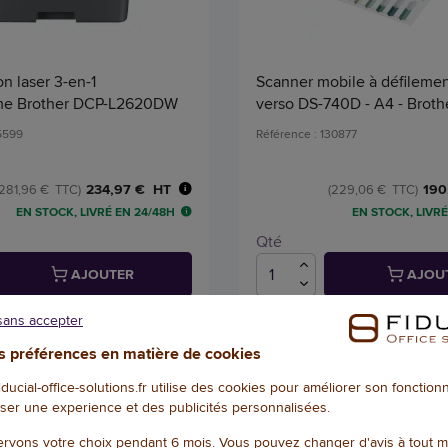
on laser 3-en-1
Scanner mobile à défilemen
e Brother DCP-L2620DW
verso DS-740D - A4 - Broth
45599
Référence : 130877
234,97 € HT
190
(281,96 € TTC)
(229,06 € TTC)
EN STOCK, LIVRÉ EN 24/48H
EN STOCK, LIVRÉ
Qté
AJOUTER
AJOU
sans accepter
 préférences en matière de cookies
fiducial-office-solutions.fr utilise des cookies pour améliorer son fonctio
ser une experience et des publicités personnalisées.
rvons votre choix pendant 6 mois. Vous pouvez changer d'avis à tout 