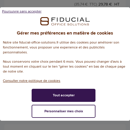
29,78 € HT
(35,74 € TTC)
EN STOCK, LIVRÉ EN 24/48H
Poursuivre sans accepter
AJOUTER
Gérer mes préférences en matière de cookies
Notre site fiducial-office-solutions.fr utilise des cookies pour améliorer son
fonctionnement, vous proposer une experience et des publicités
10 Tour de cou rond noir
personnalisées.
Référence : 148103
Nous conservons votre choix pendant 6 mois. Vous pouvez changer d'avis à
Tour de cou rond noir
tout moment en cliquant sur le lien "gérer les cookies" en bas de chaque page
de notre site.
Consulter notre politique de cookies
17,11 € HT
(20,53 € TTC)
Tout accepter
EN STOCK, LIVRÉ EN 24/48H
AJOUTER
Personnaliser mes choix