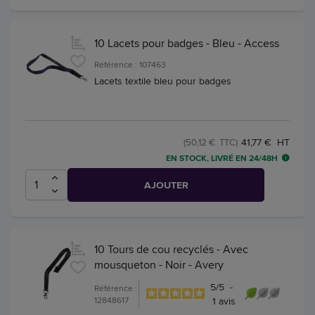
10 Lacets pour badges - Bleu - Access
Référence : 107463
Lacets textile bleu pour badges
41,77 € HT
(50,12 € TTC)
EN STOCK, LIVRÉ EN 24/48H
AJOUTER
10 Tours de cou recyclés - Avec
mousqueton - Noir - Avery
5
/
5
-
Référence :
12848617
1
avis