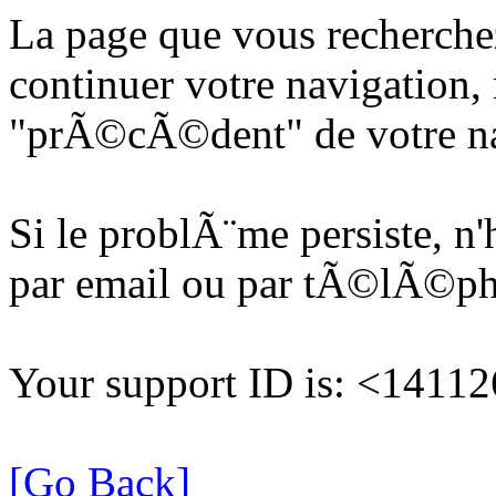
La page que vous recherche
continuer votre navigation, 
"prÃ©cÃ©dent" de votre na
Si le problÃ¨me persiste, n
par email ou par tÃ©lÃ©p
Your support ID is: <141
[Go Back]