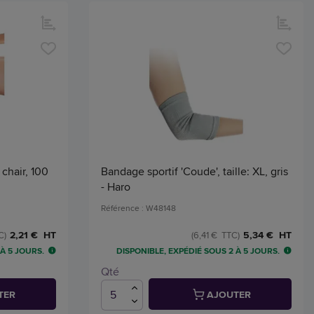
chair, 100
Bandage sportif 'Coude', taille: XL, gris
- Haro
Référence : W48148
2,21 € HT
5,34 € HT
C)
(6,41 € TTC)
 À 5 JOURS.
DISPONIBLE, EXPÉDIÉ SOUS 2 À 5 JOURS.
Qté
TER
AJOUTER