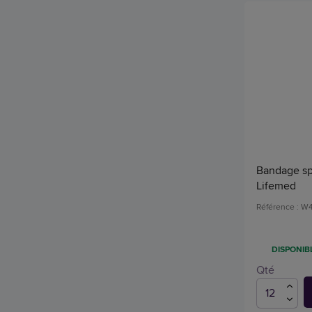
Bandage spor
Lifemed
Référence : W
DISPONIBL
Qté