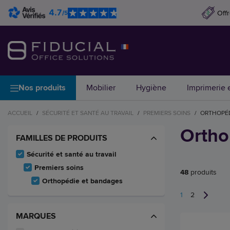
4.7
Off
/5
Nos produits
Mobilier
Hygiène
Imprimerie e
ACCUEIL
/
SÉCURITÉ ET SANTÉ AU TRAVAIL
/
PREMIERS SOINS
/
ORTHOPÉD
Ortho
FAMILLES DE PRODUITS
Sécurité et santé au travail
Premiers soins
48
produits
Orthopédie et bandages
1
2
MARQUES