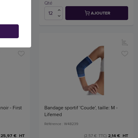
Qté
TER
AJOUTER
oir - First
Bandage sportif 'Coude', taille: M -
Lifemed
Référence : W48239
25,97 € HT
2,14 € HT
(2,57 € TTC)