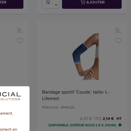
TER
AJOUTER
ille: S, gris
Bandage sportif 'Coude', taille: L -
Lifemed
Référence : W48226
nnement,
4,84 € HT
2,14 € HT
C)
(2,57 € TTC)
 À 5 JOURS.
DISPONIBLE, EXPÉDIÉ SOUS 2 À 5 JOURS.
moment en