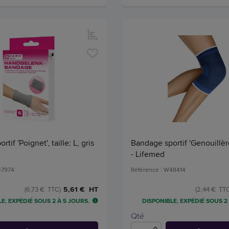
tif 'Poignet', taille: L, gris
Bandage sportif 'Genouillère'
- Lifemed
47974
Référence : W48414
5,61 € HT
(6,73 € TTC)
(2,44 € TTC
E, EXPÉDIÉ SOUS 2 À 5 JOURS.
DISPONIBLE, EXPÉDIÉ SOUS 2
Qté