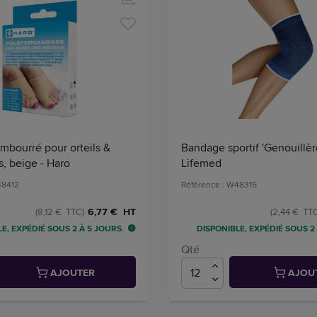
mbourré pour orteils &
Bandage sportif 'Genouillère',
s, beige - Haro
Lifemed
48412
Référence : W48315
6,77 € HT
(8,12 € TTC)
(2,44 € TTC
E, EXPÉDIÉ SOUS 2 À 5 JOURS.
DISPONIBLE, EXPÉDIÉ SOUS 2
Qté
AJOUTER
AJOU