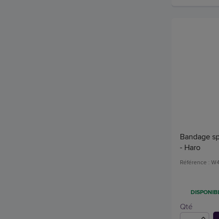
Bandage spor
- Haro
Référence : W
DISPONIBL
Qté