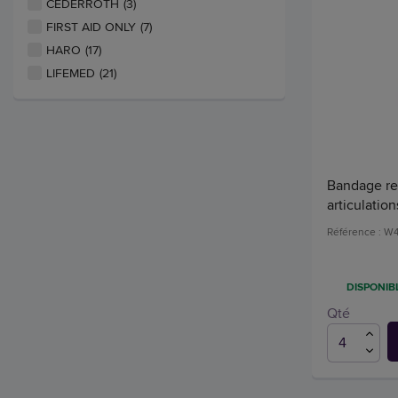
CEDERROTH
(3)
FIRST AID ONLY
(7)
HARO
(17)
LIFEMED
(21)
Bandage re
articulation
Référence : W
DISPONIBL
Qté