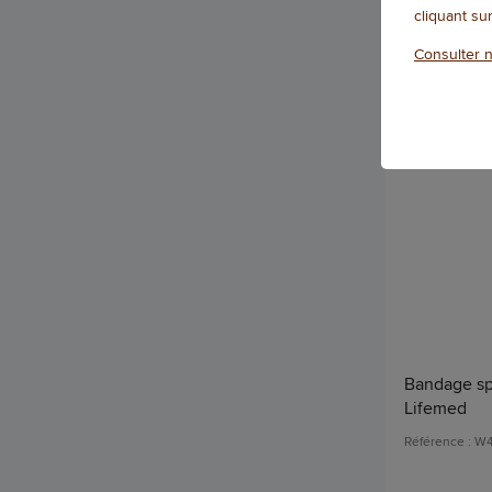
Qté
cliquant su
Consulter n
Bandage spor
Lifemed
Référence : W