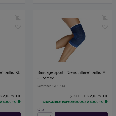
, taille: XL
Bandage sportif 'Genouillère', taille: M
- Lifemed
Référence : W48143
2,03 € HT
2,03 € HT
)
(2,44 € TTC)
 À 5 JOURS.
DISPONIBLE, EXPÉDIÉ SOUS 2 À 5 JOURS.
Qté