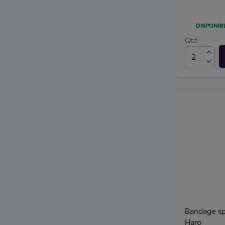
DISPONIBL
Qté
Bandage spor
Haro