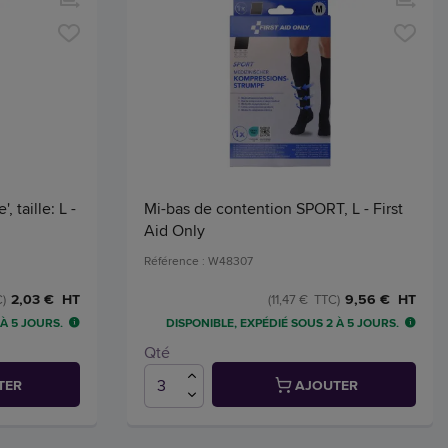
 taille: L -
Mi-bas de contention SPORT, L - First
Aid Only
Référence : W48307
2,03 € HT
9,56 € HT
)
(11,47 € TTC)
 À 5 JOURS.
DISPONIBLE, EXPÉDIÉ SOUS 2 À 5 JOURS.
Qté
TER
AJOUTER