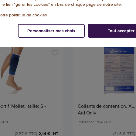
Qté
r le lien "gérer les cookies" en bas de chaque page de notre site.
AJOUTER
AJOU
otre politique de cookies
Personnaliser mes choix
Tout accepter
tif 'Mollet', taille: S -
Collants de contention, XL, n
Aid Only
48178
Référence : W48372
2,14 € HT
(2,57 € TTC)
(31,16 € TTC)