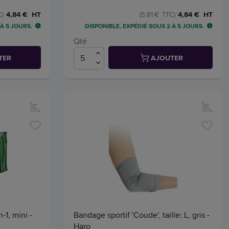
4,84 € HT
4,84 € HT
C)
(5,81 € TTC)
 À 5 JOURS.
DISPONIBLE, EXPÉDIÉ SOUS 2 À 5 JOURS.
Qté
TER
AJOUTER
1, mini -
Bandage sportif 'Coude', taille: L, gris -
Haro