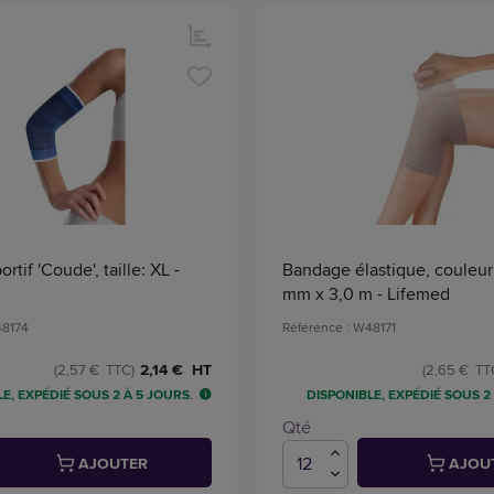
tif 'Coude', taille: XL -
Bandage élastique, couleur 
mm x 3,0 m - Lifemed
48174
Référence : W48171
2,14 € HT
(2,57 € TTC)
(2,65 € TT
E, EXPÉDIÉ SOUS 2 À 5 JOURS.
DISPONIBLE, EXPÉDIÉ SOUS 2
Qté
AJOUTER
AJOU