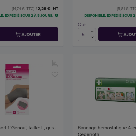
12,28 € HT
(14,74 € TTC)
(5,81 € TT
E, EXPÉDIÉ SOUS 2 À 5 JOURS.
DISPONIBLE, EXPÉDIÉ SOUS 2
Qté
AJOUTER
AJOU
tif 'Genou', taille: L, gris -
Bandage hémostatique 4-en-
Cederroth