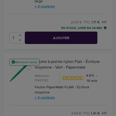
large
+ 3 couleurs
1,71 € HT
(2,05 € TTC)
EN STOCK, LIVRÉ EN 24/48H
AJOUTER
Feutre à pointe nylon Flair - Écriture
Meilleure vente
moyenne - Vert - Papermate
4.8
/
5
-
Référence :
17423722
16
avis
Feutre PaperMate FLAIR - Écriture
moyenne
+ 3 couleurs
1,41 € HT
(1,69 € TTC)