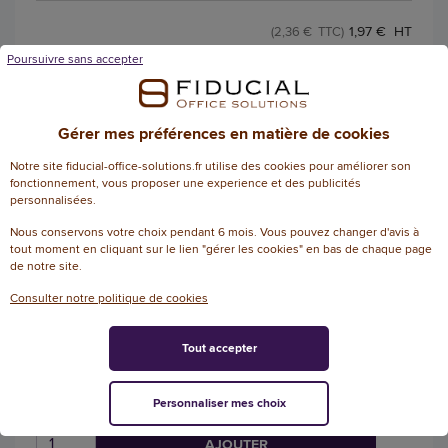
1,97 € HT
(2,36 € TTC)
EN STOCK, LIVRÉ EN 24/48H
Poursuivre sans accepter
AJOUTER
Gérer mes préférences en matière de cookies
Notre site fiducial-office-solutions.fr utilise des cookies pour améliorer son
Feutre à encre liquide V Sign Pen -
fonctionnement, vous proposer une experience et des publicités
personnalisées.
Violet - Pilot
Nous conservons votre choix pendant 6 mois. Vous pouvez changer d'avis à
5
/
5
-
Référence :
tout moment en cliquant sur le lien "gérer les cookies" en bas de chaque page
17821025
7
avis
de notre site.
Feutre PILOT V Sign pen- encre liquide-
Consulter notre politique de cookies
Ecriture moyenne
+ 5 couleurs
Tout accepter
2,78 € HT
(3,34 € TTC)
Personnaliser mes choix
EN STOCK, LIVRÉ EN 24/48H
AJOUTER