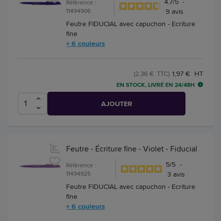
4.7
/
5
-
Référence :
11494906
9
avis
Feutre FIDUCIAL avec capuchon - Ecriture
fine
+ 6 couleurs
1,97 € HT
(2,36 € TTC)
EN STOCK, LIVRÉ EN 24/48H
AJOUTER
Feutre - Écriture fine - Violet - Fiducial
5
/
5
-
Référence :
11494925
3
avis
Feutre FIDUCIAL avec capuchon - Ecriture
fine
+ 6 couleurs