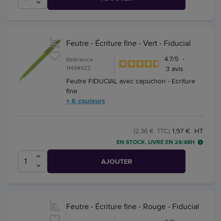
Feutre - Écriture fine - Vert - Fiducial
4.7
/
5
-
Référence :
11494922
3
avis
Feutre FIDUCIAL avec capuchon - Ecriture
fine
+ 6 couleurs
1,97 € HT
(2,36 € TTC)
EN STOCK, LIVRÉ EN 24/48H
AJOUTER
Feutre - Écriture fine - Rouge - Fiducial