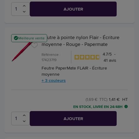
AJOUTER
Feutre à pointe nylon Flair - Écriture
Meilleure vente
moyenne - Rouge - Papermate
4.7
/
5
-
Référence :
17423719
41
avis
Feutre PaperMate FLAIR - Écriture
moyenne
+ 3 couleurs
1,41 € HT
(1,69 € TTC)
EN STOCK, LIVRÉ EN 24/48H
AJOUTER