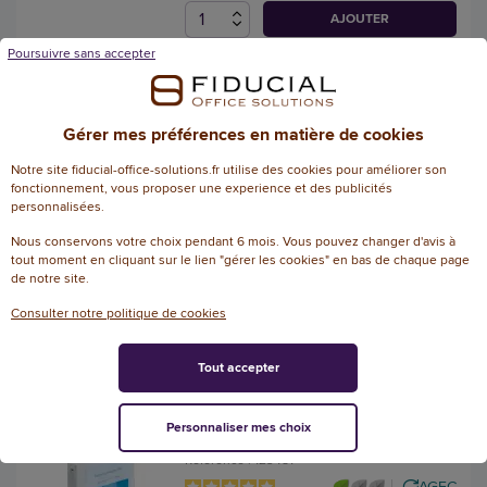
AJOUTER
Poursuivre sans accepter
Classeur à levier - Dos 7,5 cm -
Bordeaux - Fiducial
Gérer mes préférences en matière de cookies
Référence : 11546209
Notre site fiducial-office-solutions.fr utilise des cookies pour améliorer son
AGEC
fonctionnement, vous proposer une experience et des publicités
4.7
/
5
-
6
avis
personnalisées.
5,45 € HT
(6,54 € TTC)
Nous conservons votre choix pendant 6 mois. Vous pouvez changer d'avis à
tout moment en cliquant sur le lien "gérer les cookies" en bas de chaque page
+ 13 couleurs
EN STOCK, LIVRÉ EN 24/48H
de notre site.
AJOUTER
Consulter notre politique de cookies
Tout accepter
Classeur souple
personnalisable - 4 anneaux -
Personnaliser mes choix
4 cm - Fiducial
Référence : 123451
AGEC