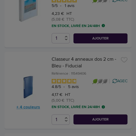
5
/
5
-
1
avis
4,23 € HT
(5,08 € TTC)
EN STOCK, LIVRÉ EN 24/48H
AJOUTER
Classeur 4 anneaux dos 2 cm -
Bleu - Fiducial
Référence : 11549406
AGEC
4.8
/
5
-
5
avis
4,17 € HT
(5,00 € TTC)
+ 4 couleurs
EN STOCK, LIVRÉ EN 24/48H
AJOUTER