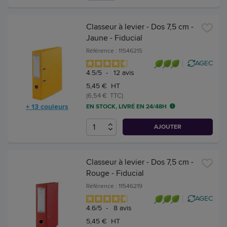
Classeur à levier - Dos 7,5 cm -
Jaune - Fiducial
Référence : 11546215
AGEC
4.5
/
5
-
12
avis
5,45 € HT
(6,54 € TTC)
+ 13 couleurs
EN STOCK, LIVRÉ EN 24/48H
AJOUTER
Classeur à levier - Dos 7,5 cm -
Rouge - Fiducial
Référence : 11546219
AGEC
4.6
/
5
-
8
avis
5,45 € HT