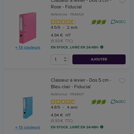
Classeur à levier - Dos 5 cm -
Rose - Fiducial
Référence : 11546120
AGEC
4.5
/
5
-
2
avis
4,94 € HT
(5,93 € TTC)
+ 13 couleurs
EN STOCK, LIVRÉ EN 24/48H
AJOUTER
Classeur à levier - Dos 5 cm -
Bleu clair - Fiducial
Référence : 11546107
AGEC
4.8
/
5
-
4
avis
4,94 € HT
(5,93 € TTC)
+ 13 couleurs
EN STOCK, LIVRÉ EN 24/48H