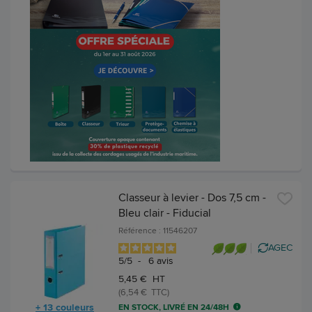
Classeur à levier - Dos 7,5 cm -
Bleu clair - Fiducial
Référence : 11546207
AGEC
5
/
5
-
6
avis
5,45 € HT
(6,54 € TTC)
+ 13 couleurs
EN STOCK, LIVRÉ EN 24/48H