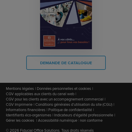
DEMANDE DE CATALOGUE
Mentions légales
Données personnelles et cookies
CGV applicables aux clients du canal web
CGV pour les clients avec un accompagnement commercial
CGV Imprimerie
Conditions générales d'utilisation du site (CGU)
Informations financières
Politique de confidentialité
Identifiants éco-organismes
Indicateurs d'égalité professionnelle
Gérer les cookies
Accessibilité numérique : non conforme
© 2026 Fiducial Office Solutions. Tous droits réservés