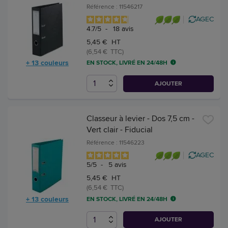
Référence : 11546217
AGEC
4.7
/
5
-
18
avis
5,45 € HT
(6,54 € TTC)
+ 13 couleurs
EN STOCK, LIVRÉ EN 24/48H
AJOUTER
Classeur à levier - Dos 7,5 cm -
Vert clair - Fiducial
Référence : 11546223
AGEC
5
/
5
-
5
avis
5,45 € HT
(6,54 € TTC)
+ 13 couleurs
EN STOCK, LIVRÉ EN 24/48H
AJOUTER