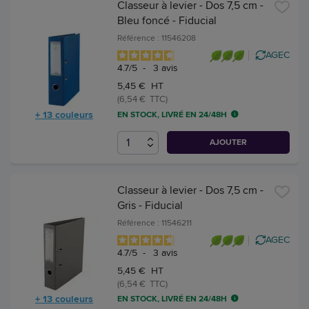
Classeur à levier - Dos 7,5 cm -
Bleu foncé - Fiducial
Référence : 11546208
AGEC
4.7
/
5
-
3
avis
5,45 € HT
(6,54 € TTC)
+ 13 couleurs
EN STOCK, LIVRÉ EN 24/48H
AJOUTER
Classeur à levier - Dos 7,5 cm -
Gris - Fiducial
Référence : 11546211
AGEC
4.7
/
5
-
3
avis
5,45 € HT
(6,54 € TTC)
+ 13 couleurs
EN STOCK, LIVRÉ EN 24/48H