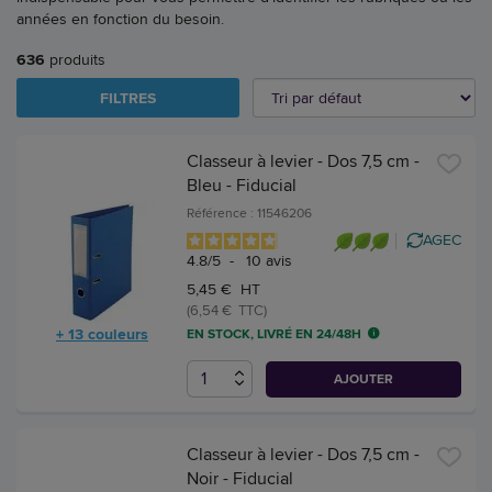
années en fonction du besoin.
636
produits
FILTRES
Classeur à levier - Dos 7,5 cm -
Bleu - Fiducial
Référence : 11546206
AGEC
4.8
/
5
-
10
avis
5,45 € HT
(6,54 € TTC)
+ 13 couleurs
EN STOCK, LIVRÉ EN 24/48H
AJOUTER
Classeur à levier - Dos 7,5 cm -
Noir - Fiducial