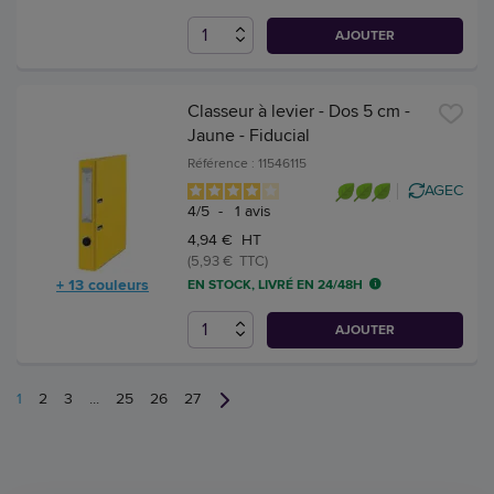
AJOUTER
Classeur à levier - Dos 5 cm -
Jaune - Fiducial
Référence : 11546115
AGEC
4
/
5
-
1
avis
4,94 € HT
(5,93 € TTC)
+ 13 couleurs
EN STOCK, LIVRÉ EN 24/48H
AJOUTER
1
2
3
...
25
26
27