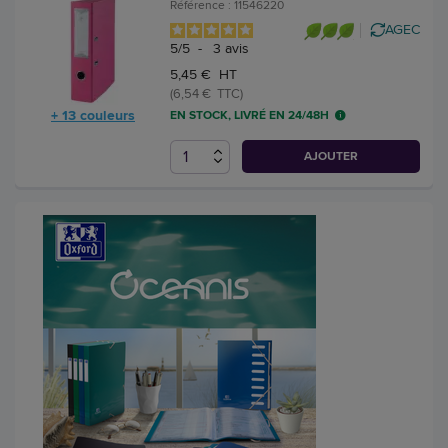
Référence : 11546220
AGEC
5
/
5
-
3
avis
5,45 € HT
(6,54 € TTC)
+ 13 couleurs
EN STOCK, LIVRÉ EN 24/48H
AJOUTER