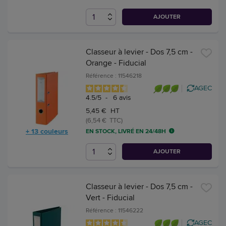
AJOUTER
Classeur à levier - Dos 7,5 cm -
Orange - Fiducial
Référence : 11546218
AGEC
4.5
/
5
-
6
avis
5,45 € HT
(6,54 € TTC)
+ 13 couleurs
EN STOCK, LIVRÉ EN 24/48H
AJOUTER
Classeur à levier - Dos 7,5 cm -
Vert - Fiducial
Référence : 11546222
AGEC