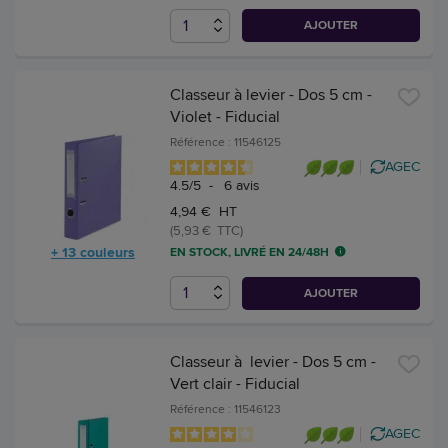
AJOUTER
Classeur à levier - Dos 5 cm -
Violet - Fiducial
Référence : 11546125
AGEC
4.5
/
5
-
6
avis
4,94 € HT
(5,93 € TTC)
+ 13 couleurs
EN STOCK, LIVRÉ EN 24/48H
AJOUTER
Classeur à levier - Dos 5 cm -
Vert clair - Fiducial
Référence : 11546123
AGEC