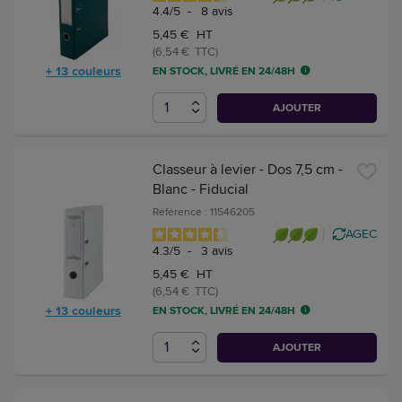
4.4
/
5
-
8
avis
5,45 € HT
(6,54 € TTC)
+ 13 couleurs
EN STOCK, LIVRÉ EN 24/48H
AJOUTER
Classeur à levier - Dos 7,5 cm -
Blanc - Fiducial
Référence : 11546205
AGEC
4.3
/
5
-
3
avis
5,45 € HT
(6,54 € TTC)
+ 13 couleurs
EN STOCK, LIVRÉ EN 24/48H
AJOUTER