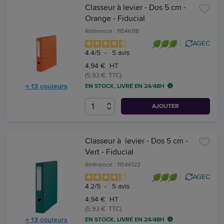
Classeur à levier - Dos 5 cm -
Orange - Fiducial
Référence : 11546118
AGEC
4.4
/
5
-
5
avis
4,94 € HT
(5,93 € TTC)
+ 13 couleurs
EN STOCK, LIVRÉ EN 24/48H
AJOUTER
Classeur à levier - Dos 5 cm -
Vert - Fiducial
Référence : 11546122
AGEC
4.2
/
5
-
5
avis
4,94 € HT
(5,93 € TTC)
+ 13 couleurs
EN STOCK, LIVRÉ EN 24/48H