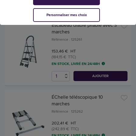
AJOUTER
Personnaliser mes choix
Escabeau diable pliable avec 3
marches
Référence : 125261
153,46 € HT
(184,15 € TTC)
EN STOCK, LIVRÉ EN 24/48H
AJOUTER
ÉChelle téléscopique 10
marches
Référence : 125262
202,41 € HT
(242,89 € TTC)
EN STOCK, LIVRÉ EN 24/48H