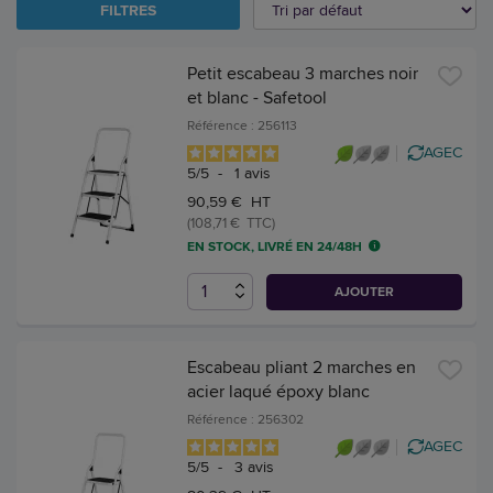
FILTRES
Petit escabeau 3 marches noir
et blanc - Safetool
Référence : 256113
AGEC
5
/
5
-
1
avis
90,59 € HT
(108,71 € TTC)
EN STOCK, LIVRÉ EN 24/48H
AJOUTER
Escabeau pliant 2 marches en
acier laqué époxy blanc
Référence : 256302
AGEC
5
/
5
-
3
avis