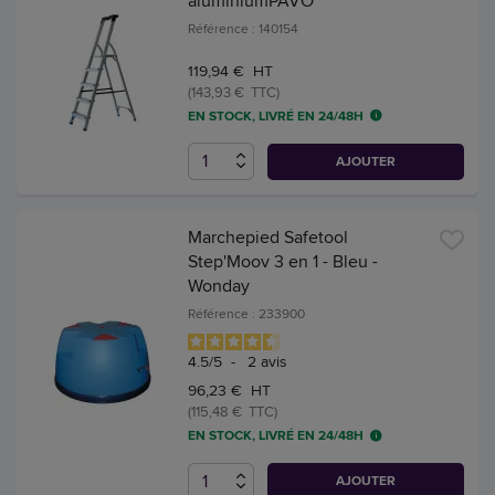
aluminiumPAVO
Référence : 140154
119,94 € HT
(143,93 € TTC)
EN STOCK, LIVRÉ EN 24/48H
AJOUTER
Marchepied Safetool
Step'Moov 3 en 1 - Bleu -
Wonday
Référence : 233900
4.5
/
5
-
2
avis
96,23 € HT
(115,48 € TTC)
EN STOCK, LIVRÉ EN 24/48H
AJOUTER