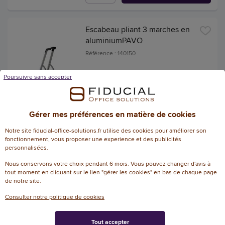
Escabeau pliant 3 marches en
aluminiumPAVO
Référence : 140150
82,64 € HT
Poursuivre sans accepter
(99,17 € TTC)
EN STOCK, LIVRÉ EN 24/48H
Gérer mes préférences en matière de cookies
AJOUTER
Notre site fiducial-office-solutions.fr utilise des cookies pour améliorer son
fonctionnement, vous proposer une experience et des publicités
Escabeau 3 marches pliable
personnalisées.
extra plat
Nous conservons votre choix pendant 6 mois. Vous pouvez changer d'avis à
Référence : 145016
tout moment en cliquant sur le lien "gérer les cookies" en bas de chaque page
de notre site.
97,70 € HT
Consulter notre politique de cookies
(117,24 € TTC)
EN STOCK, LIVRÉ EN 24/48H
Tout accepter