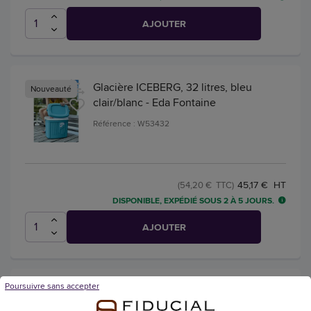
AJOUTER
Glacière ICEBERG, 32 litres, bleu
Nouveauté
clair/blanc - Eda Fontaine
Référence : W53432
45,17 € HT
(54,20 € TTC)
DISPONIBLE, EXPÉDIÉ SOUS 2 À 5 JOURS.
AJOUTER
Poursuivre sans accepter
Glacière KK 28, capacité 28 litres, noir
Nouveauté
- AEG