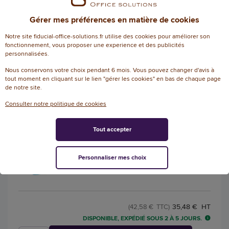
Référence : W53882
Gérer mes préférences en matière de cookies
Notre site fiducial-office-solutions.fr utilise des cookies pour améliorer son
fonctionnement, vous proposer une experience et des publicités
personnalisées.
187,50 € HT
(225,00 € TTC)
DISPONIBLE, EXPÉDIÉ SOUS 2 À 5 JOURS.
Nous conservons votre choix pendant 6 mois. Vous pouvez changer d'avis à
tout moment en cliquant sur le lien "gérer les cookies" en bas de chaque page
de notre site.
AJOUTER
Consulter notre politique de cookies
Tout accepter
Glacière ICEBERG, 20 litres, gris/vert -
Nouveauté
Eda Fontaine
Personnaliser mes choix
Référence : W53099
35,48 € HT
(42,58 € TTC)
DISPONIBLE, EXPÉDIÉ SOUS 2 À 5 JOURS.