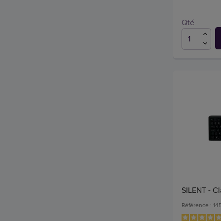
Qté
SILENT - Cl
Référence : 14