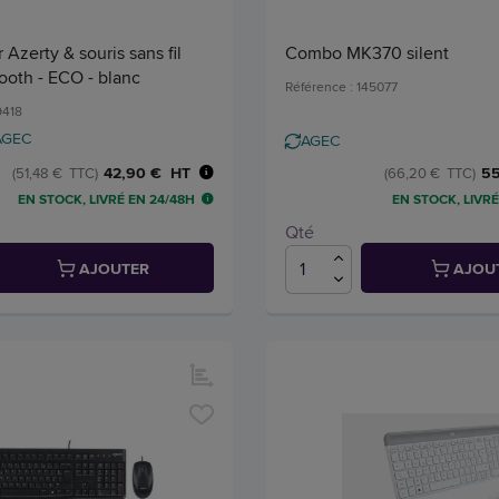
 Azerty & souris sans fil
Combo MK370 silent
ooth - ECO - blanc
Référence : 145077
9418
AGEC
AGEC
42,90 € HT
55
(51,48 € TTC)
(66,20 € TTC)
EN STOCK, LIVRÉ EN 24/48H
EN STOCK, LIVRÉ
Qté
AJOUTER
AJOU