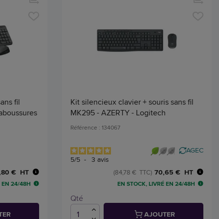
ans fil
Kit silencieux clavier + souris sans fil
aboussures
MK295 - AZERTY - Logitech
Référence : 134067
AGEC
5
/
5
-
3
avis
,80 € HT
70,65 € HT
(84,78 € TTC)
 EN 24/48H
EN STOCK, LIVRÉ EN 24/48H
Qté
TER
AJOUTER