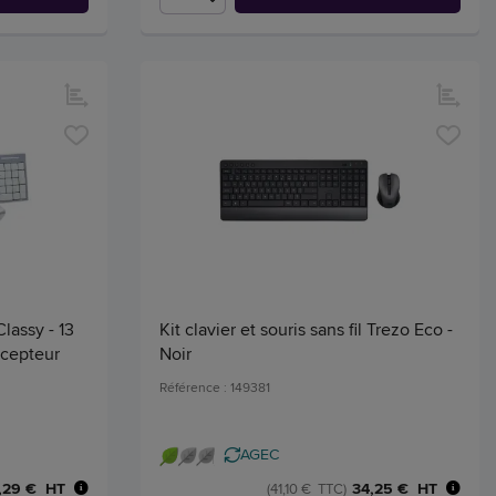
Classy - 13
Kit clavier et souris sans fil Trezo Eco -
écepteur
Noir
Référence : 149381
AGEC
,29 € HT
34,25 € HT
(41,10 € TTC)