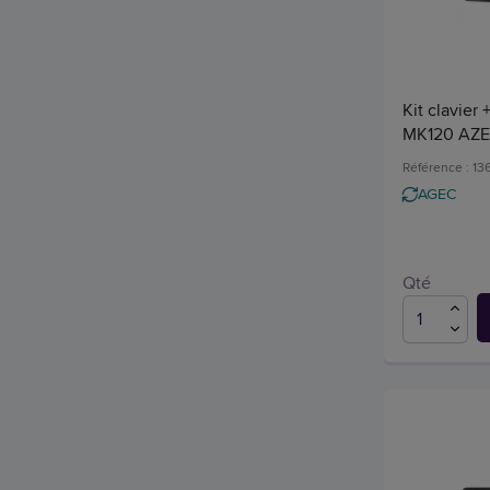
Kit clavier 
MK120 AZ
Référence : 1
AGEC
Qté