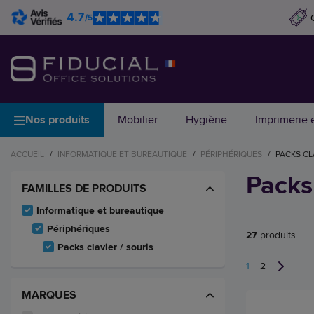
4.7
/5
Nos produits
Mobilier
Hygiène
Imprimerie e
ACCUEIL
/
INFORMATIQUE ET BUREAUTIQUE
/
PÉRIPHÉRIQUES
/
PACKS CL
Packs 
FAMILLES DE PRODUITS
Informatique et bureautique
Périphériques
27
produits
Packs clavier / souris
1
2
MARQUES