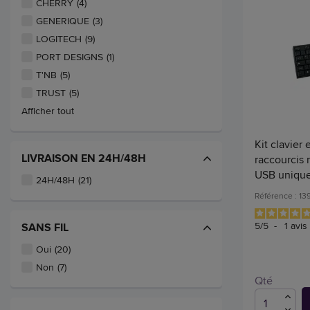
CHERRY
(4)
GENERIQUE
(3)
LOGITECH
(9)
PORT DESIGNS
(1)
T'NB
(5)
TRUST
(5)
Afficher tout
Kit clavier 
LIVRAISON EN 24H/48H
raccourcis 
USB unique 
24H/48H
(21)
Référence : 13
5
/
5
-
1
avis
SANS FIL
Oui
(20)
Non
(7)
Qté