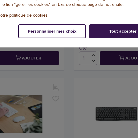
IM
MK270 - AZERTY - Logitec
r le lien "gérer les cookies" en bas de chaque page de notre site.
5075
Référence : 106721
otre politique de cookies
5
/
5
-
1
avis
Personnaliser mes choix
Tout accepter
141,69 € HT
6
(170,03 € TTC)
(80,54 € TTC)
EN STOCK, LIVRÉ EN 24/48H
EN STOCK, LIVRÉ
Qté
AJOUTER
AJOU