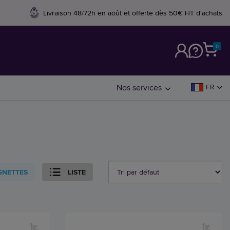
Livraison 48/72h en août et offerte dès 50€ HT d'achats
0
M
Nos services
FR
GNETTES
LISTE