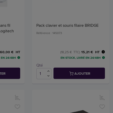
ans fil
Pack clavier et souris filaire BRIDGE
Logitech
Référence : 145073
15,21 € HT
60,00 € HT
(18,25 € TTC)
 EN 24/48H
EN STOCK, LIVRÉ EN 24/48H
Qté
TER
AJOUTER