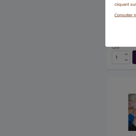
DW9100 SL
cliquant su
Référence : 14
Consulter n
Qté