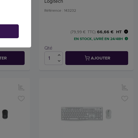
h
Logitech
Référence : 143232
AGEC
7,12 € HT
66,66 € HT
(79,99 € TTC)
 EN 24/48H
EN STOCK, LIVRÉ EN 24/48H
Qté
TER
AJOUTER