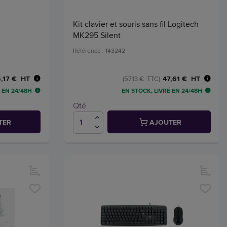
Kit clavier et souris sans fil Logitech
MK295 Silent
Référence : 143242
,17 € HT
47,61 € HT
(57,13 € TTC)
 EN 24/48H
EN STOCK, LIVRÉ EN 24/48H
Qté
TER
AJOUTER