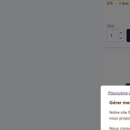
5
/
5
-
1
avis
Qté
Poursuivre 
Gérer mes
Notre site 
vous propo
Kit clavier 
Nous conse