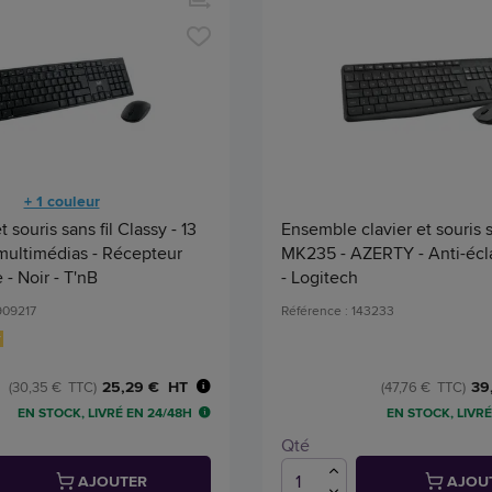
+ 1 couleur
et souris sans fil Classy - 13
Ensemble clavier et souris s
multimédias - Récepteur
MK235 - AZERTY - Anti-écl
- Noir - T'nB
- Logitech
909217
Référence : 143233
25,29 € HT
39
(30,35 € TTC)
(47,76 € TTC)
EN STOCK, LIVRÉ EN 24/48H
EN STOCK, LIVRÉ
Qté
AJOUTER
AJOU