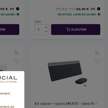
,95 € HT
66,49 € HT
(79,79 € TTC)
 EN 24/48H
EN STOCK, LIVRÉ EN 24/48H
Qté
TER
AJOUTER
nnement,
ans fil
Kit clavier + souris MK470 – Sans fil –
moment en