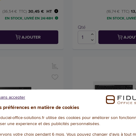
30,45 € HT
13
(36,54 € TTC)
(16,74 € TTC)
EN STOCK, LIVRÉ EN 24/48H
EN STOCK, LIVRÉ
Qté
AJOUTER
AJOU
sans accepter
 préférences en matière de cookies
fiducial-office-solutions.fr utilise des cookies pour améliorer son fonctio
ser une experience et des publicités personnalisées.
+ souris sans fil Cherry
Ensemble clavier et souris s
rvons votre choix pendant 6 mois. Vous pouvez changer d'avis à tout 