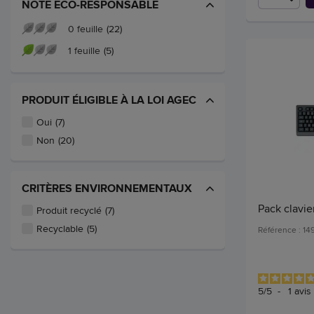
NOTE ECO-RESPONSABLE
0 feuille
(22)
1 feuille
(5)
PRODUIT ÉLIGIBLE À LA LOI AGEC
Oui
(7)
Non
(20)
CRITÈRES ENVIRONNEMENTAUX
Pack clavier
Produit recyclé
(7)
Recyclable
(5)
Référence : 1
5
/
5
-
1
avis