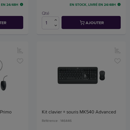
 EN 24/48H
EN STOCK, LIVRÉ EN 24/48H
Qté
TER
AJOUTER
e Primo
Kit clavier + souris MK540 Advanced
Référence : 146446