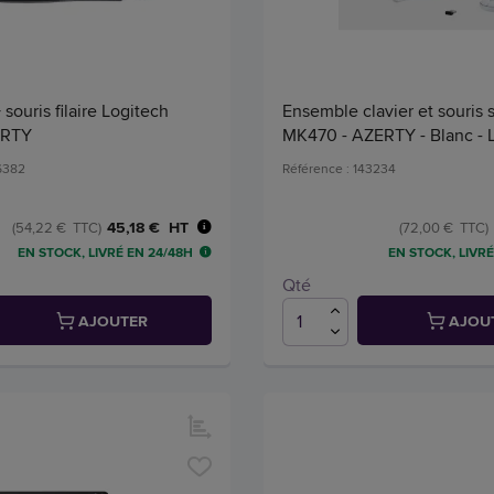
+ souris filaire Logitech
Ensemble clavier et souris s
ERTY
MK470 - AZERTY - Blanc - 
36382
Référence : 143234
45,18 € HT
(54,22 € TTC)
(72,00 € TTC)
EN STOCK, LIVRÉ EN 24/48H
EN STOCK, LIVRÉ
Qté
AJOUTER
AJOU