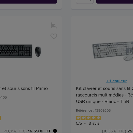
+ 1 couleur
 et souris sans fil Primo
Kit clavier et souris sans fil 
raccourcis multimédias - R
49405
USB unique - Blanc - T'nB
Référence : 13909205
5
/
5
-
3
avis
16,59 € HT
25
(19,91 € TTC)
(30,35 € TTC)