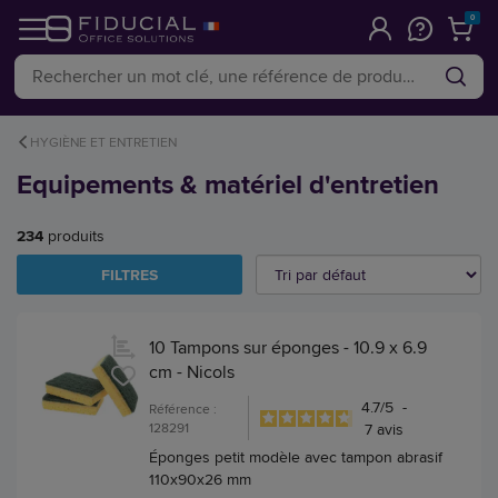
0
HYGIÈNE ET ENTRETIEN
Equipements & matériel d'entretien
234
produits
FILTRES
10 Tampons sur éponges - 10.9 x 6.9
cm - Nicols
4.7
/
5
-
Référence :
128291
7
avis
Éponges petit modèle avec tampon abrasif
110x90x26 mm