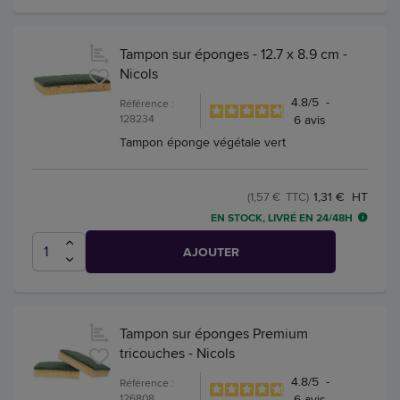
Tampon sur éponges - 12.7 x 8.9 cm -
Nicols
4.8
/
5
-
Référence :
128234
6
avis
Tampon éponge végétale vert
1,31 € HT
(1,57 € TTC)
EN STOCK, LIVRÉ EN 24/48H
AJOUTER
Tampon sur éponges Premium
tricouches - Nicols
4.8
/
5
-
Référence :
126808
6
avis