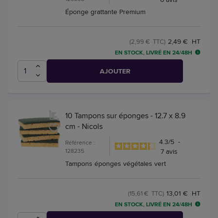
Éponge grattante Premium
2,49 € HT
(2,99 € TTC)
EN STOCK, LIVRÉ EN 24/48H
AJOUTER
10 Tampons sur éponges - 12.7 x 8.9
cm - Nicols
4.3
/
5
-
Référence :
128235
7
avis
Tampons éponges végétales vert
13,01 € HT
(15,61 € TTC)
EN STOCK, LIVRÉ EN 24/48H