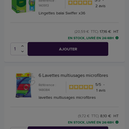
Référence :
140913
2
avis
Lingettes balai Swiffer x36
17,16 € HT
(20,59 € TTC)
EN STOCK, LIVRÉ EN 24/48H
AJOUTER
6 Lavettes multiusages microfibres
5
/
5
-
Référence :
148084
1
avis
lavettes multiusages microfibres
8,10 € HT
(9,72 € TTC)
EN STOCK, LIVRÉ EN 24/48H