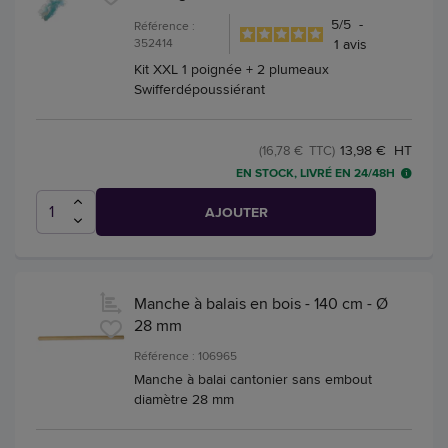
5
/
5
-
Référence :
352414
1
avis
Kit XXL 1 poignée + 2 plumeaux
Swifferdépoussiérant
13,98 € HT
(16,78 € TTC)
EN STOCK, LIVRÉ EN 24/48H
AJOUTER
Manche à balais en bois - 140 cm - Ø
28 mm
Référence : 106965
Manche à balai cantonier sans embout
diamètre 28 mm