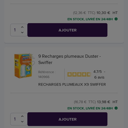
10,30 € HT
(12,36 € TTC)
EN STOCK, LIVRÉ EN 24/48H
AJOUTER
9 Recharges plumeaux Duster -
Swiffer
4.7
/
5
-
Référence :
140966
6
avis
RECHARGES PLUMEAUX X9 SWIFFER
13,98 € HT
(16,78 € TTC)
EN STOCK, LIVRÉ EN 24/48H
AJOUTER