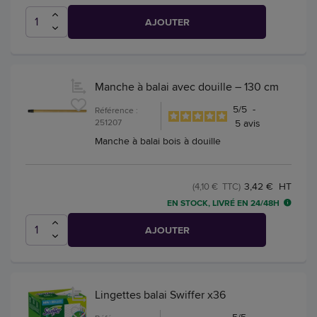
AJOUTER
Manche à balai avec douille – 130 cm
5
/
5
-
Référence :
251207
5
avis
Manche à balai bois à douille
3,42 € HT
(4,10 € TTC)
EN STOCK, LIVRÉ EN 24/48H
AJOUTER
Lingettes balai Swiffer x36
5
/
5
-