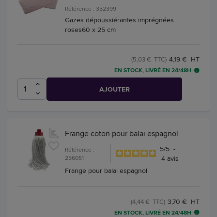
Référence : 352399
Gazes dépoussiérantes imprégnées
roses60 x 25 cm
4,19 € HT
(5,03 € TTC)
EN STOCK, LIVRÉ EN 24/48H
AJOUTER
Frange coton pour balai espagnol
5
/
5
-
Référence :
256051
4
avis
Frange pour balai espagnol
3,70 € HT
(4,44 € TTC)
EN STOCK, LIVRÉ EN 24/48H