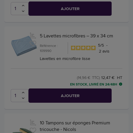
AJOUTER
5 Lavettes microfibres – 39 x 34 cm
5
/
5
-
Référence :
109990
2
avis
Lavettes en microfibre lisse
12,47 € HT
(14,96 € TTC)
EN STOCK, LIVRÉ EN 24/48H
AJOUTER
10 Tampons sur éponges Premium
tricouche - Nicols