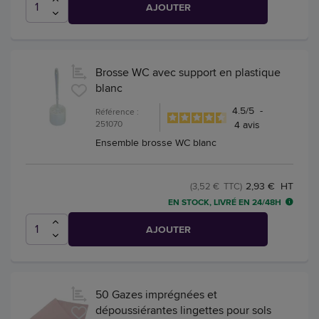
AJOUTER
Brosse WC avec support en plastique
blanc
4.5
/
5
-
Référence :
251070
4
avis
Ensemble brosse WC blanc
2,93 € HT
(3,52 € TTC)
EN STOCK, LIVRÉ EN 24/48H
AJOUTER
50 Gazes imprégnées et
dépoussiérantes lingettes pour sols