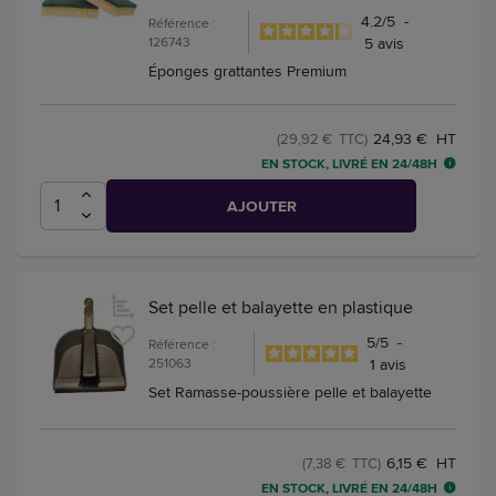
4.2
/
5
-
Référence :
126743
5
avis
Éponges grattantes Premium
24,93 € HT
(29,92 € TTC)
EN STOCK, LIVRÉ EN 24/48H
AJOUTER
Set pelle et balayette en plastique
5
/
5
-
Référence :
251063
1
avis
Set Ramasse-poussière pelle et balayette
6,15 € HT
(7,38 € TTC)
EN STOCK, LIVRÉ EN 24/48H