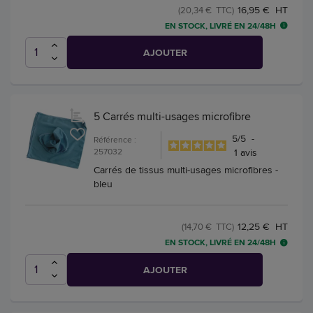
16,95 € HT
(20,34 € TTC)
EN STOCK, LIVRÉ EN 24/48H
AJOUTER
5 Carrés multi-usages microfibre
5
/
5
-
Référence :
257032
1
avis
Carrés de tissus multi-usages microfibres -
bleu
12,25 € HT
(14,70 € TTC)
EN STOCK, LIVRÉ EN 24/48H
AJOUTER