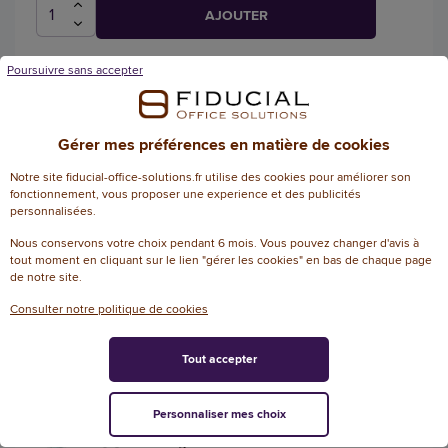
AJOUTER
Poursuivre sans accepter
2 Gommes magiques Ultra Power - Mr
Propre
Gérer mes préférences en matière de cookies
5
/
5
-
Référence :
Notre site fiducial-office-solutions.fr utilise des cookies pour améliorer son
124445
1
avis
fonctionnement, vous proposer une experience et des publicités
Gommes magiques Ultra Power Mr Propre
personnalisées.
Nous conservons votre choix pendant 6 mois. Vous pouvez changer d'avis à
tout moment en cliquant sur le lien "gérer les cookies" en bas de chaque page
6,78 € HT
(8,14 € TTC)
de notre site.
EN STOCK, LIVRÉ EN 24/48H
Consulter notre politique de cookies
AJOUTER
Tout accepter
Personnaliser mes choix
Kit XXL Duster - 1 poignée + 2
recharges - Swiffer