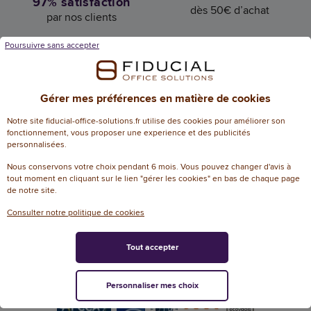
97% satisfaction
dès 50€ d’achat
par nos clients
Poursuivre sans accepter
Gérer mes préférences en matière de cookies
Livraison en 24h
Bénéficiez
dans votre bureau
Notre site fiducial-office-solutions.fr utilise des cookies pour améliorer son
d’un accompagnement proche
fonctionnement, vous proposer une experience et des publicités
de vous
personnalisées.
Nous conservons votre choix pendant 6 mois. Vous pouvez changer d'avis à
tout moment en cliquant sur le lien "gérer les cookies" en bas de chaque page
de notre site.
Nos labels de confiance
Consulter notre politique de cookies
Tout accepter
Personnaliser mes choix