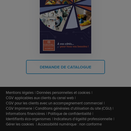
DEMANDE DE CATALOGUE
Mentions légales
Données personnelles et cookies
CGV applicables aux clients du canal web
CGV pour les clients avec un accompagnement commercial
CGV Imprimerie
Conditions générales d'utilisation du site (CGU)
Informations financières
Politique de confidentialité
Identifiants éco-organismes
Indicateurs d'égalité professionnelle
Gérer les cookies
Accessibilité numérique : non conforme