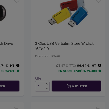
sh Drive
3 Clés USB Verbatim Store 'n' click
16Go3.0
Référence : 129476
,71 € HT
66,64 € HT
(79,97 € TTC)
 EN 24/48H
EN STOCK, LIVRÉ EN 24/48H
Qté
TER
AJOUTER