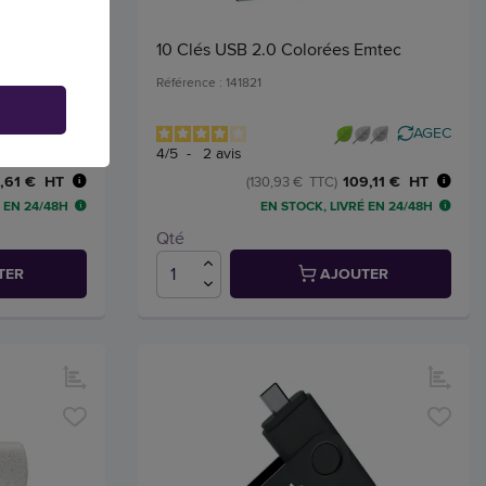
Go -
10 Clés USB 2.0 Colorées Emtec
Référence : 141821
AGEC
4
/
5
-
2
avis
,61 € HT
109,11 € HT
(130,93 € TTC)
 EN 24/48H
EN STOCK, LIVRÉ EN 24/48H
Qté
TER
AJOUTER