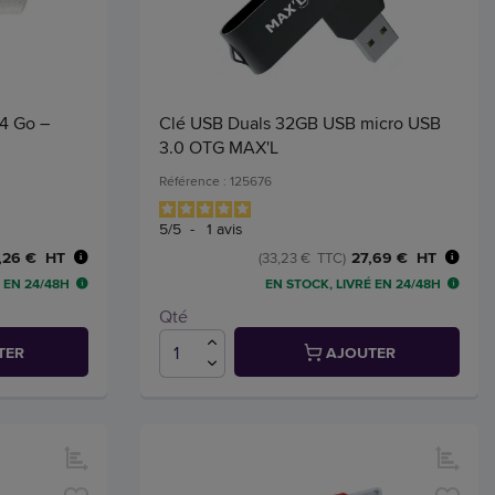
64 Go –
Clé USB Duals 32GB USB micro USB
3.0 OTG MAX'L
Référence : 125676
5
/
5
-
1
avis
,26 € HT
27,69 € HT
(33,23 € TTC)
 EN 24/48H
EN STOCK, LIVRÉ EN 24/48H
Qté
TER
AJOUTER