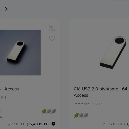
 - Access
Clé USB 2.0 pivotante - 64 
Access
03046
Référence : 132689
is
6,43 € HT
7
(7,72 € TTC)
(9,06 € TTC)