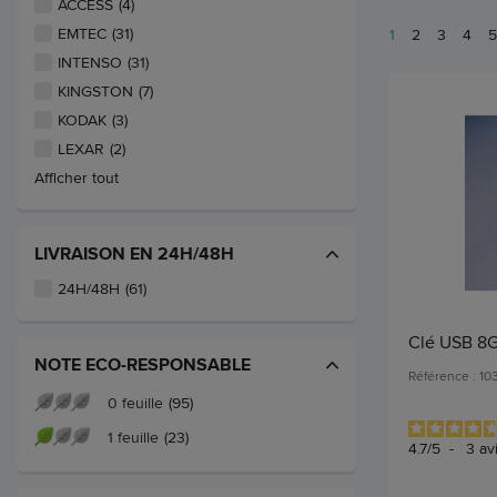
ACCESS
(4)
EMTEC
(31)
1
2
3
4
5
INTENSO
(31)
KINGSTON
(7)
KODAK
(3)
LEXAR
(2)
Afficher tout
LIVRAISON EN 24H/48H
24H/48H
(61)
Clé USB 8G
NOTE ECO-RESPONSABLE
Référence : 1
0 feuille
(95)
1 feuille
(23)
4.7
/
5
-
3
av