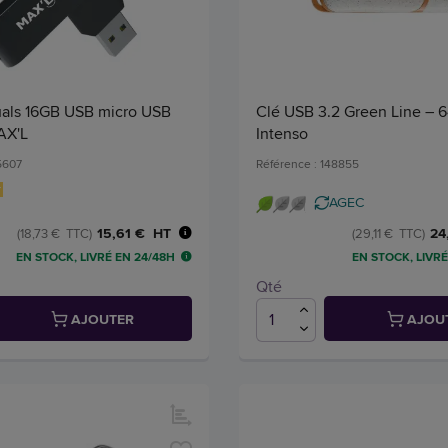
als 16GB USB micro USB
Clé USB 3.2 Green Line – 
AX'L
Intenso
5607
Référence : 148855
AGEC
15,61 € HT
24
(18,73 € TTC)
(29,11 € TTC)
EN STOCK, LIVRÉ EN 24/48H
EN STOCK, LIVRÉ
Qté
AJOUTER
AJOU