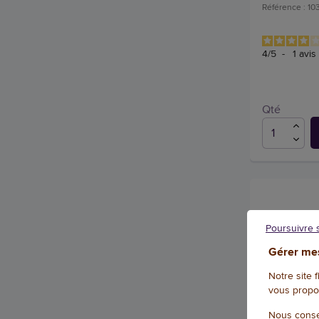
Référence : 1
4
/
5
-
1
avis
Qté
Poursuivre 
Gérer mes
Notre site 
vous propo
Nous conse