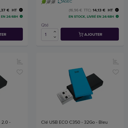
AGEC
,37 € HT
14,13 € HT
(16,96 € TTC)
 EN 24/48H
EN STOCK, LIVRÉ EN 24/48H
Qté
TER
AJOUTER
 2.0 -
Clé USB ECO C350 - 32Go - Bleu