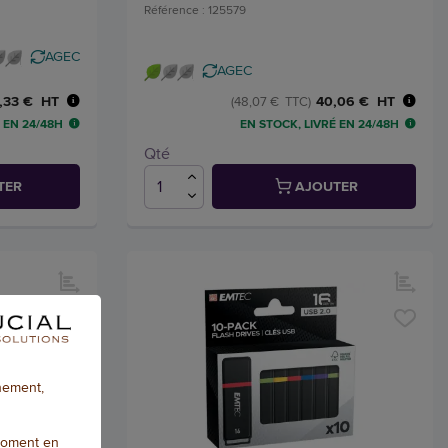
Référence : 125579
AGEC
AGEC
,33 € HT
40,06 € HT
(48,07 € TTC)
 EN 24/48H
EN STOCK, LIVRÉ EN 24/48H
Qté
TER
AJOUTER
nnement,
moment en