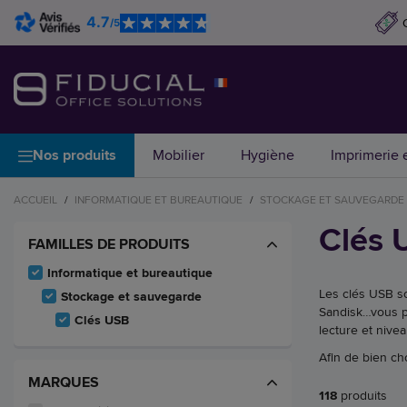
4.7
/5
Nos produits
Mobilier
Hygiène
Imprimerie e
ACCUEIL
/
INFORMATIQUE ET BUREAUTIQUE
/
STOCKAGE ET SAUVEGARDE
Clés 
FAMILLES DE PRODUITS
Informatique et bureautique
Les clés USB s
Stockage et sauvegarde
Sandisk…vous p
Clés USB
lecture et nive
Afin de bien ch
MARQUES
118
produits