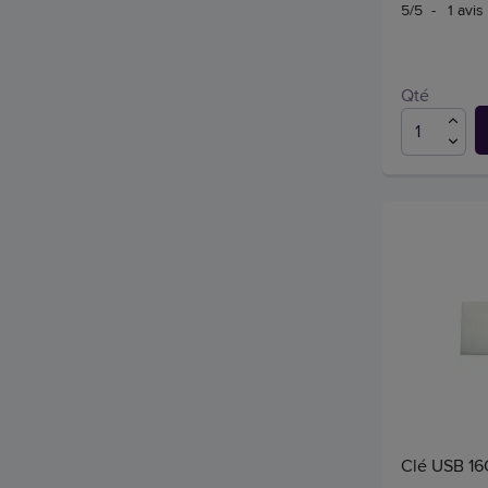
5
/
5
-
1
avis
Qté
Clé USB 16