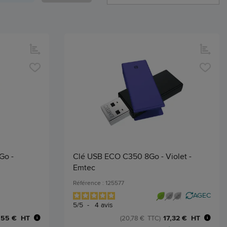
Go -
Clé USB ECO C350 8Go - Violet -
Emtec
Référence : 125577
AGEC
5
/
5
-
4
avis
,55 € HT
17,32 € HT
(20,78 € TTC)