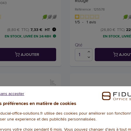
Rouge
03043
Référence : 125578
1
/
5
-
1
avis
7,33 € HT
22
(8,80 € TTC)
(26,80 € TTC)
EN STOCK, LIVRÉ EN 24/48H
EN STOCK, LIVRÉ
Qté
AJOUTER
AJOU
sans accepter
 préférences en matière de cookies
fiducial-office-solutions.fr utilise des cookies pour améliorer son fonctio
ser une experience et des publicités personnalisées.
rvons votre choix pendant 6 mois. Vous pouvez changer d'avis à tout 