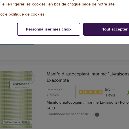
r le lien "gérer les cookies" en bas de chaque page de notre site.
paysage
otre politique de cookies
4.5
/
5
-
2
av
Référence : 004023
Registre unique du personnel 200 salariés 29,
cm à l'italienne
Personnaliser mes choix
Tout accepter
Manifold autocopiant imprimé "Livraisons
Exacompta
5
/
5
-
Référence :
295526
1
avis
Manifold autocopiant imprimé Livraisons- Foli
50/3
Conditionnement conseillé : 5