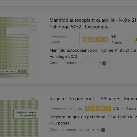
Manifold autocopiant quadrillé - 14,8 x 21
Foliotage 50/2 - Exacompta
5
/
5
-
Référence :
294143
2
avis
Manifold autocopiant non imprimé 14,8 x21 cm 
Foliotage 50/2
Conditionnement conseillé : 10
Registre du personnel - 56 pages - Exac
5
/
5
-
1
avis
Référence : 352800
Registre unique du personnel EXACOMPTA3
- 56 pages
Conditionnement conseillé : 6