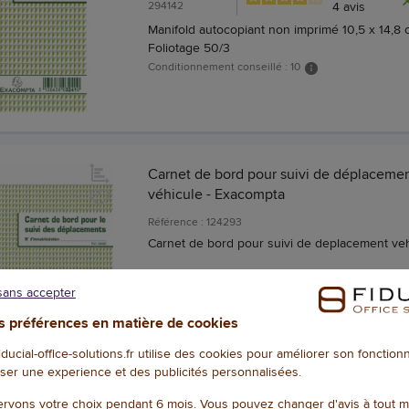
294142
4
avis
Manifold autocopiant non imprimé 10,5 x 14,8 
Foliotage 50/3
Conditionnement conseillé : 10
Carnet de bord pour suivi de déplaceme
véhicule - Exacompta
Référence : 124293
Carnet de bord pour suivi de deplacement ve
sans accepter
 préférences en matière de cookies
fiducial-office-solutions.fr utilise des cookies pour améliorer son fonctio
ser une experience et des publicités personnalisées.
rvons votre choix pendant 6 mois. Vous pouvez changer d'avis à tout 
Registre unique du personnel 200 salari