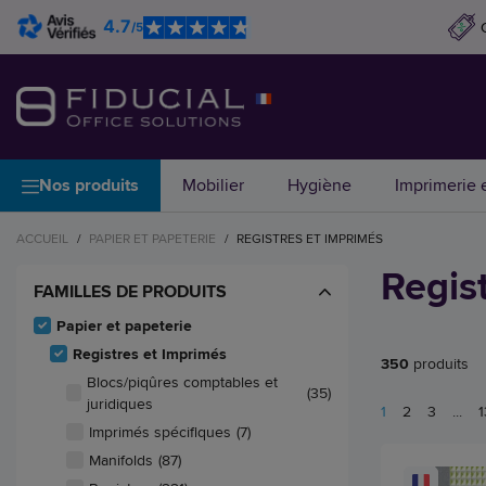
4.7
/5
Nos produits
Mobilier
Hygiène
Imprimerie e
ACCUEIL
/
PAPIER ET PAPETERIE
/
REGISTRES ET IMPRIMÉS
Regis
FAMILLES DE PRODUITS
Papier et papeterie
Registres et Imprimés
350
produits
Blocs/piqûres comptables et
(35)
juridiques
1
2
3
...
1
Imprimés spécifiques
(7)
Manifolds
(87)