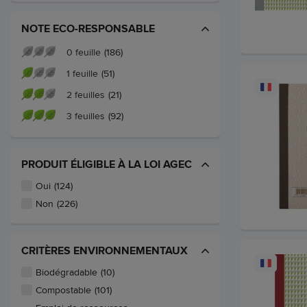
NOTE ECO-RESPONSABLE
0 feuille
(186)
1 feuille
(51)
2 feuilles
(21)
3 feuilles
(92)
PRODUIT ÉLIGIBLE À LA LOI AGEC
Oui
(124)
Non
(226)
CRITÈRES ENVIRONNEMENTAUX
Biodégradable
(10)
Compostable
(101)