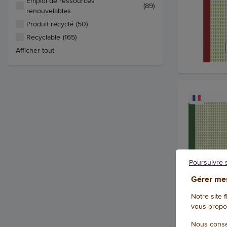
Emploi de ressources
(89)
renouvelables
Produit recyclé
(50)
Recyclable
(165)
Afficher tout
Poursuivre 
Gérer mes
Notre site 
vous propo
Nous conse