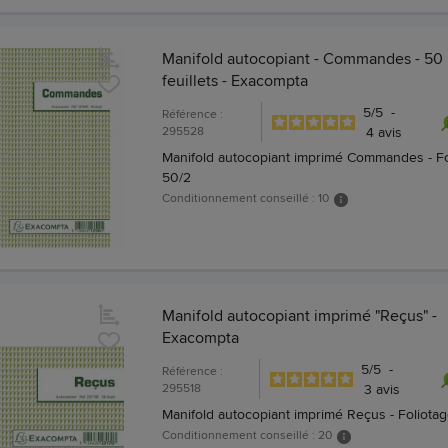
Manifold autocopiant - Commandes - 50
feuillets - Exacompta
5
/
5
-
Référence :
295528
4
avis
Manifold autocopiant imprimé Commandes - Fo
50/2
Conditionnement conseillé : 10
Manifold autocopiant imprimé "Reçus" -
Exacompta
5
/
5
-
Référence :
295518
3
avis
Manifold autocopiant imprimé Reçus - Foliota
Conditionnement conseillé : 20