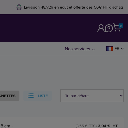
Livraison 48/72h en août et offerte dès 50€ HT d'achats
0
M
Nos services
FR
GNETTES
LISTE
,8 cm -
3,04 € HT
(3,65 € TTC)