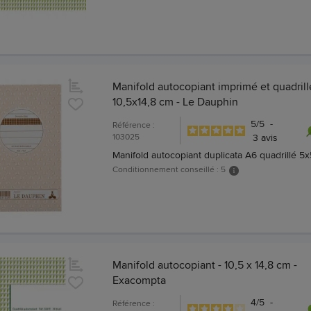
Manifold autocopiant imprimé et quadrill
10,5x14,8 cm - Le Dauphin
5
/
5
-
Référence :
103025
3
avis
Manifold autocopiant duplicata A6 quadrillé 5x
Conditionnement conseillé : 5
Manifold autocopiant - 10,5 x 14,8 cm -
Exacompta
4
/
5
-
Référence :