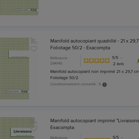
Manifold autocopiant quadrillé - 21 x 29,7
Foliotage 50/2 - Exacompta
5
/
5
-
Référence :
294145
2
avis
Manifold autocopiant non imprimé 21 x 29,7 cm
Foliotage 50/2
Conditionnement conseillé : 5
Manifold autocopiant imprimé "Livraisons
Exacompta
5
/
5
-
Référence :