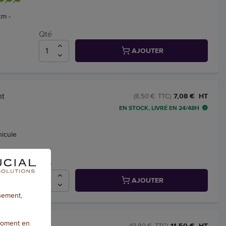
cm -
Qté
AJOUTER
nt
7,08 € HT
(8,50 € TTC)
EN STOCK, LIVRÉ EN 24/48H
hicule
Qté
AJOUTER
nnement,
moment en
és - A4
11,50 € HT
(13,80 € TTC)