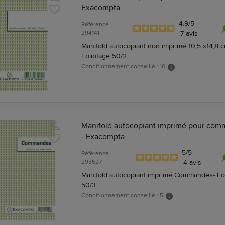
Exacompta
4.9
/
5
-
Référence :
294141
7
avis
Manifold autocopiant non imprimé 10,5 x14,8 c
Foliotage 50/2
Conditionnement conseillé : 10
Manifold autocopiant imprimé pour co
- Exacompta
5
/
5
-
Référence :
295527
4
avis
Manifold autocopiant imprimé Commandes- Fo
50/3
Conditionnement conseillé : 5