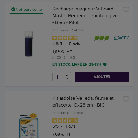
Recharge marqueur V-Board
Meilleure vente
Master Begreen - Pointe ogive
- Bleu - Pilot
Référence : 174515
AGEC
4.8
/
5
-
5
avis
1,69 € HT
(2,03 € TTC)
EN STOCK, LIVRÉ EN 24/48H
AJOUTER
Kit ardoise Velleda, feutre et
effacette 19x26 cm - BIC
Référence : 112848
5
/
5
-
1
avis
7,68 € HT