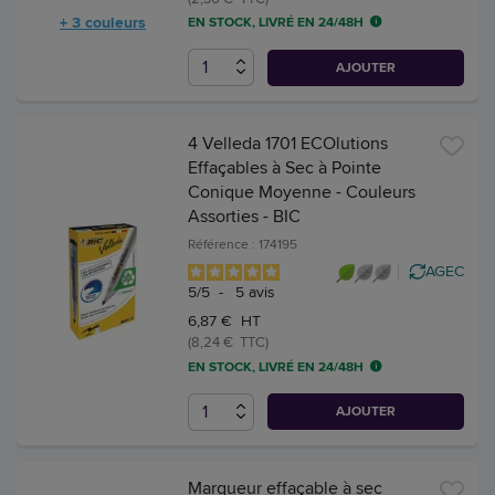
+ 3 couleurs
EN STOCK, LIVRÉ EN 24/48H
AJOUTER
4 Velleda 1701 ECOlutions
Effaçables à Sec à Pointe
Conique Moyenne - Couleurs
Assorties - BIC
Référence : 174195
AGEC
5
/
5
-
5
avis
6,87 € HT
(8,24 € TTC)
EN STOCK, LIVRÉ EN 24/48H
AJOUTER
Marqueur effaçable à sec