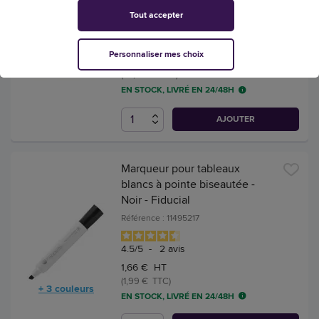
Référence : 158600
Tout accepter
4.8
/
5
-
5
avis
Personnaliser mes choix
98,29 € HT
(117,95 € TTC)
EN STOCK, LIVRÉ EN 24/48H
AJOUTER
Marqueur pour tableaux
blancs à pointe biseautée -
Noir - Fiducial
Référence : 11495217
4.5
/
5
-
2
avis
1,66 € HT
(1,99 € TTC)
+ 3 couleurs
EN STOCK, LIVRÉ EN 24/48H