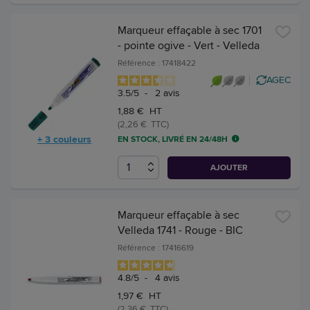
Marqueur effaçable à sec 1701
- pointe ogive - Vert - Velleda
Référence : 17418422
AGEC
3.5
/
5
-
2
avis
1,88 € HT
(2,26 € TTC)
+ 3 couleurs
EN STOCK, LIVRÉ EN 24/48H
AJOUTER
Marqueur effaçable à sec
Velleda 1741 - Rouge - BIC
Référence : 17416619
4.8
/
5
-
4
avis
1,97 € HT
(2,36 € TTC)