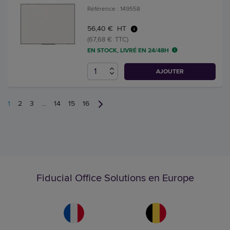
Référence : 149558
56,40 € HT
(67,68 € TTC)
EN STOCK, LIVRÉ EN 24/48H
AJOUTER
1
2
3
...
14
15
16
Fiducial Office Solutions en Europe