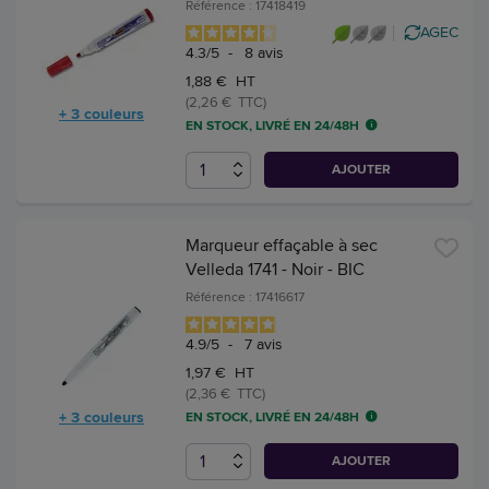
Référence : 17418419
AGEC
4.3
/
5
-
8
avis
1,88 € HT
(2,26 € TTC)
+ 3 couleurs
EN STOCK, LIVRÉ EN 24/48H
AJOUTER
Marqueur effaçable à sec
Velleda 1741 - Noir - BIC
Référence : 17416617
4.9
/
5
-
7
avis
1,97 € HT
(2,36 € TTC)
+ 3 couleurs
EN STOCK, LIVRÉ EN 24/48H
AJOUTER