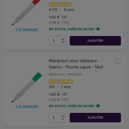
4.7
/
5
-
6
avis
1,65 € HT
(1,98 € TTC)
+ 3 couleurs
EN STOCK, LIVRÉ EN 24/48H
AJOUTER
Marqueur pour tableaux
blancs - Pointe ogive - Vert
Référence : 11495322
5
/
5
-
1
avis
1,65 € HT
(1,98 € TTC)
+ 3 couleurs
EN STOCK, LIVRÉ EN 24/48H
AJOUTER