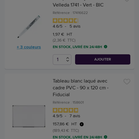
Velleda 1741 - Vert - BIC
Référence : 17416622
4.6
/
5
-
5
avis
1,97 € HT
(2,36 € TTC)
+ 3 couleurs
EN STOCK, LIVRÉ EN 24/48H
AJOUTER
Tableau blanc laqué avec
cadre PVC - 90 x 120 cm -
Fiducial
Référence : 158601
4.9
/
5
-
7
avis
157,86 € HT
(189,43 € TTC)
EN STOCK, LIVRÉ EN 24/48H