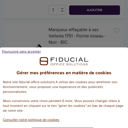
AJOUTER
Marqueur effaçable à sec
Velleda 1751 - Pointe biseau -
Noir - BIC
Référence : 17418617
Poursuivre sans accepter
AGEC
4.7
/
5
-
3
avis
1,89 € HT
Gérer mes préférences en matière de cookies
(2,27 € TTC)
+ 3 couleurs
EN STOCK, LIVRÉ EN 24/48H
Notre site fiducial-office-solutions.fr utilise des cookies pour améliorer son
fonctionnement, vous proposer une experience et des publicités
personnalisées.
AJOUTER
Nous conservons votre choix pendant 6 mois. Vous pouvez changer d'avis à
tout moment en cliquant sur le lien "gérer les cookies" en bas de chaque page
de notre site.
Tableau blanc laqué avec
cadre PVC - 60 x 90 cm -
Consulter notre politique de cookies
Fiducial