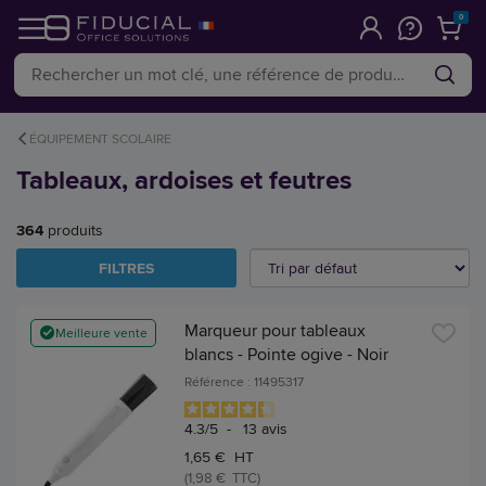
0
ÉQUIPEMENT SCOLAIRE
Tableaux, ardoises et feutres
364
produits
FILTRES
Marqueur pour tableaux
Meilleure vente
blancs - Pointe ogive - Noir
Référence : 11495317
4.3
/
5
-
13
avis
1,65 € HT
(1,98 € TTC)