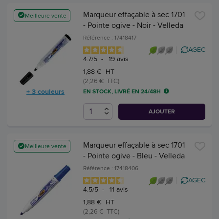
Marqueur effaçable à sec 1701
Meilleure vente
- Pointe ogive - Noir - Velleda
Référence : 17418417
AGEC
4.7
/
5
-
19
avis
1,88 € HT
(2,26 € TTC)
+ 3 couleurs
EN STOCK, LIVRÉ EN 24/48H
AJOUTER
Marqueur effaçable à sec 1701
Meilleure vente
- Pointe ogive - Bleu - Velleda
Référence : 17418406
AGEC
4.5
/
5
-
11
avis
1,88 € HT
(2,26 € TTC)