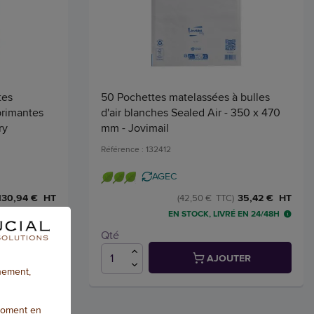
tes
50 Pochettes matelassées à bulles
primantes
d'air blanches Sealed Air - 350 x 470
ry
mm - Jovimail
Référence : 132412
AGEC
130,94 € HT
35,42 € HT
(42,50 € TTC)
 EN 24/48H
EN STOCK, LIVRÉ EN 24/48H
Qté
TER
AJOUTER
nnement,
moment en