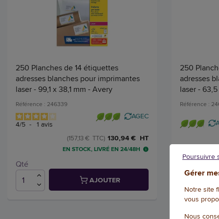
250 Planches de 14 étiquettes
250 Planche
adresses blanches pour imprimantes
adresses b
laser - 99,1 x 38,1 mm - Avery
laser - 63,
Référence : 246339
Référence : 2
AGEC
4
/
5
-
1
avis
130,94 € HT
(157,13 € TTC)
EN STOCK, LIVRÉ EN 24/48H
Poursuivre 
Qté
Qté
Gérer mes
AJOUTER
Notre site 
vous propo
Nous conse