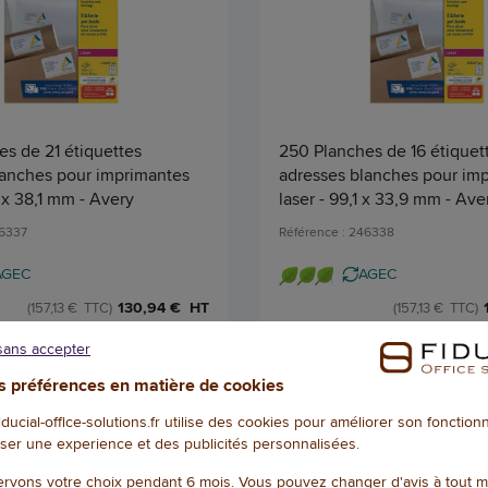
s de 21 étiquettes
250 Planches de 16 étiquet
lanches pour imprimantes
adresses blanches pour im
5 x 38,1 mm - Avery
laser - 99,1 x 33,9 mm - Ave
46337
Référence : 246338
AGEC
AGEC
130,94 € HT
(157,13 € TTC)
(157,13 € TTC)
EN STOCK, LIVRÉ EN 24/48H
EN STOCK, LIVRÉ
sans accepter
Qté
 préférences en matière de cookies
AJOUTER
AJOU
fiducial-office-solutions.fr utilise des cookies pour améliorer son fonctio
ser une experience et des publicités personnalisées.
1
/
2
rvons votre choix pendant 6 mois. Vous pouvez changer d'avis à tout 