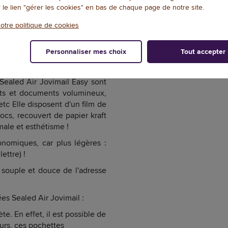
r le lien "gérer les cookies" en bas de chaque page de notre site.
otre politique de cookies
DOCUMENTATION
NOTES ET AVIS+
Personnaliser mes choix
Tout accepter
Sealed Air Jovimail Easy sont
ets et documents volumineux,
 etc Elle disposent d'un film de
ocs, recouvert de papier kraft
male et esthétisme !
nomiques, car plus légères :
ettre) !
e souple et douce de l'adresse
es Sealed Air Jovimail :
e. En effet, il est possible de
eurs, ces pochettes