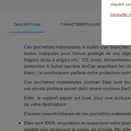
cliquant su
Consulter n
DESCRIPTION
CARACTÉRISTIQUES TECHNIQUES
Ces pochettes matelassées à bulles d'air blanches 
toutes indiquées pour l'envoi protégé de vos obj
fragiles et/ou à angles vifs : CD, livres, échantillons
protection à bulles barrière AirCap absorbant les ch
blanc : la combinaison parfaite entre protection opti
Ces pochettes matelassées Jovimail Easy sont éco
vos envois postaux seront donc moins onéreux (tarif l
Enfin, le support papier est lisse, pour une écritur
de votre destinataire.
D'autres caractéristiques de ces pochettes matelassé
Elles sont 100% recyclables et respectent notre planèt
séparer très facilement le papier de la bulle. Par aill