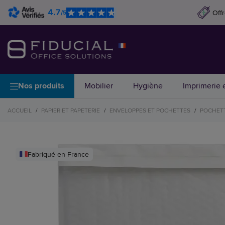
4.7
Off
/5
Nos produits
Mobilier
Hygiène
Imprimerie e
ACCUEIL
/
PAPIER ET PAPETERIE
/
ENVELOPPES ET POCHETTES
/
POCHET
Fabriqué en France