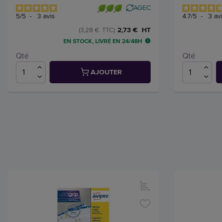
AGEC
5
/
5
-
3
avis
4.7
/
5
-
3
av
2,73 € HT
(3,28 € TTC)
EN STOCK, LIVRÉ EN 24/48H
Qté
Qté
AJOUTER