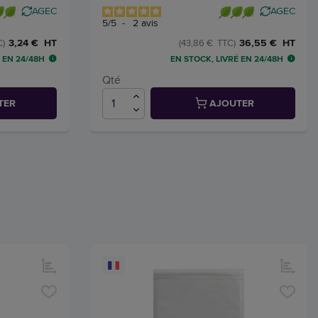
AGEC
AGEC
5
/
5
-
2
avis
3,24 € HT
36,55 € HT
C)
(43,86 € TTC)
 EN 24/48H
EN STOCK, LIVRÉ EN 24/48H
Qté
TER
AJOUTER