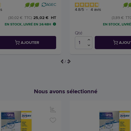
AGEC
is
4.8
/
5
-
4
avis
25,02 € HT
(30,02 € TTC)
(3,89 € TT
EN STOCK, LIVRÉ EN 24/48H
EN STOCK, LIVRÉ
Qté
AJOUTER
AJOU
1
/
2
Nous avons sélectionné