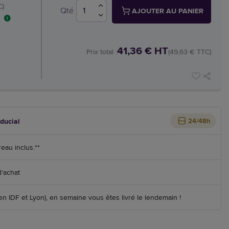
C)
Qté
AJOUTER AU PANIER
41,36 € HT
Prix total :
(49,63 € TTC)
iducial
24/48h
reau inclus.**
d'achat
 IDF et Lyon), en semaine vous êtes livré le lendemain !