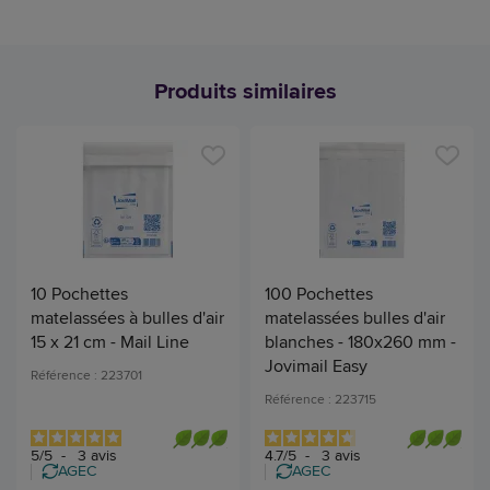
Produits similaires
10 Pochettes
100 Pochettes
matelassées à bulles d'air
matelassées bulles d'air
15 x 21 cm - Mail Line
blanches - 180x260 mm -
Jovimail Easy
Référence : 223701
Référence : 223715
5
/
5
-
3
avis
4.7
/
5
-
3
avis
AGEC
AGEC