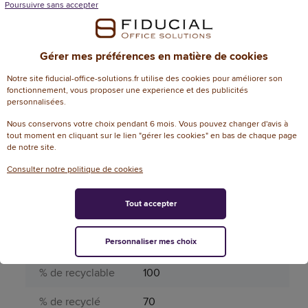
Page catalogue
Poursuivre sans accepter
684
année N
Pourcentage FSC
MIXTE 70%
Gérer mes préférences en matière de cookies
Produit dangereux
Non
Notre site fiducial-office-solutions.fr utilise des cookies pour améliorer son
fonctionnement, vous proposer une experience et des publicités
personnalisées.
Périssable
Non
Nous conservons votre choix pendant 6 mois. Vous pouvez changer d'avis à
Soufflet
Non
tout moment en cliquant sur le lien "gérer les cookies" en bas de chaque page
de notre site.
Taille du soufflet
0 mm
Consulter notre politique de cookies
Type de fermeture
Bande siliconée
Tout accepter
Type de format
G
Informations environnementales
Personnaliser mes choix
% de recyclable
100
% de recyclé
70