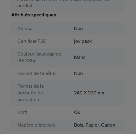
produit.
Attributs spécifiques
Aérosol
Non
Certificat FSC
jovipack
Couleur (sauvegarde
blanc
PRO185)
Format de fenêtre
Non
Format de la
pochette de
240 X 330 mm
protection
Kraft
Oui
Matière principale
Bois, Papier, Carton