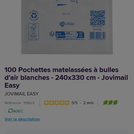
100 Pochettes matelassées à bulles
d'air blanches - 240x330 cm - Jovimail
Easy
JOVIMAIL EASY
5
/
5
-
2
avis
Référence : 119823
AGEC
Voir la description