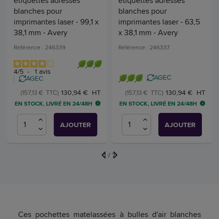
étiquettes adresses
étiquettes adresses
blanches pour
blanches pour
imprimantes laser - 99,1 x
imprimantes laser - 63,5
38,1 mm - Avery
x 38,1 mm - Avery
Référence : 246339
Référence : 246337
4
/
5
-
1
avis
AGEC
AGEC
130,94 € HT
130,94 € HT
(157,13 € TTC)
(157,13 € TTC)
EN STOCK, LIVRÉ EN 24/48H
EN STOCK, LIVRÉ EN 24/48H
AJOUTER
AJOUTER
1
/
7
Ces pochettes matelassées à bulles d'air blanches