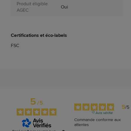
Produit éligible
Oui
AGEC
Certifications et éco-labels
FSC
5
/
5
5
/
5
Avis vérifié
Commande conforme aux 
attentes