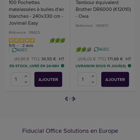
100 Pochettes
Tambour équivalent
matelassées à bulles d'air
Brother DR6000 (K12010)
blanches - 240x330 cm -
- Owa
Jovimail Easy
Référence : 390973
Référence : 119823
5
/
5
-
2
avis
AGEC
AGEC
36,55 € HT
171,68 € HT
(43,86 € TTC)
(206,02 € TTC)
EN STOCK, LIVRÉ EN 24/48H
LIVRAISON SOUS 15 JOUR(S)
AJOUTER
AJOUTER
1
/
9
Fiducial Office Solutions en Europe