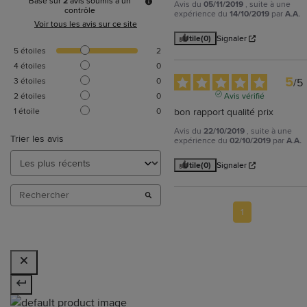
Basé sur
2
avis soumis à un
Avis du
05/11/2019
, suite à une
contrôle
expérience du
14/10/2019
par
A.A.
Voir tous les avis sur ce site
Utile
(0)
Signaler
5
étoiles
2
4
étoiles
0
5
3
étoiles
0
/
5
2
étoiles
0
Avis vérifié
1
étoile
0
bon rapport qualité prix
Avis du
22/10/2019
, suite à une
Trier les avis
expérience du
02/10/2019
par
A.A.
Utile
(0)
Signaler
1