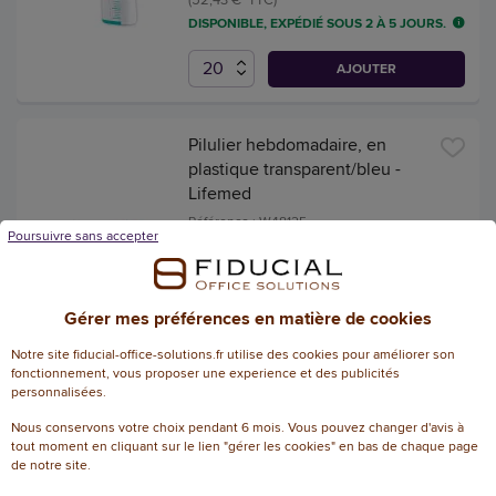
DISPONIBLE, EXPÉDIÉ SOUS 2 À 5 JOURS.
AJOUTER
Pilulier hebdomadaire, en
plastique transparent/bleu -
Lifemed
Référence : W48125
Poursuivre sans accepter
1,78 € HT
(2,14 € TTC)
DISPONIBLE, EXPÉDIÉ SOUS 2 À 5 JOURS.
Gérer mes préférences en matière de cookies
AJOUTER
Notre site fiducial-office-solutions.fr utilise des cookies pour améliorer son
fonctionnement, vous proposer une experience et des publicités
personnalisées.
Nous conservons votre choix pendant 6 mois. Vous pouvez changer d'avis à
Pince, longueur: 100 mm,
tout moment en cliquant sur le lien "gérer les cookies" en bas de chaque page
pointe droite - Cederroth
de notre site.
Référence : W48264