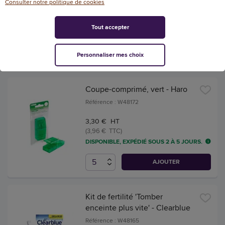
Consulter notre politique de cookies
3,96 € HT
(4,75 € TTC)
Tout accepter
DISPONIBLE, EXPÉDIÉ SOUS 2 À 5 JOURS.
AJOUTER
Personnaliser mes choix
Coupe-comprimé, vert - Haro
Référence : W48172
3,30 € HT
(3,96 € TTC)
DISPONIBLE, EXPÉDIÉ SOUS 2 À 5 JOURS.
AJOUTER
Kit de fertilité 'Tomber
enceinte plus vite' - Clearblue
Référence : W48165