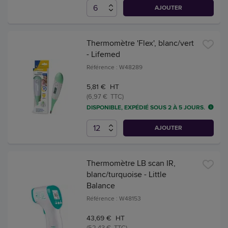
AJOUTER
Thermomètre 'Flex', blanc/vert
- Lifemed
Référence : W48289
5,81 € HT
(6,97 € TTC)
DISPONIBLE, EXPÉDIÉ SOUS 2 À 5 JOURS.
AJOUTER
Thermomètre LB scan IR,
blanc/turquoise - Little
Balance
Référence : W48153
43,69 € HT
(52,43 € TTC)