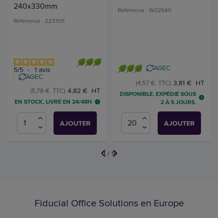
240x330mm
Référence : W02540
Référence : 223705
AGEC
5
/
5
-
1
avis
AGEC
3,81 € HT
(4,57 € TTC)
4,82 € HT
(5,78 € TTC)
DISPONIBLE, EXPÉDIÉ SOUS
EN STOCK, LIVRÉ EN 24/48H
2 À 5 JOURS.
AJOUTER
AJOUTER
1
/
9
Fiducial Office Solutions en Europe