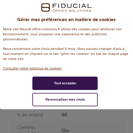
Pourcentage FSC
MIXTE 70%
Produit dangereux
Non
Gérer mes préférences en matière de cookies
Notre site fiducial-office-solutions.fr utilise des cookies pour améliorer son
Périssable
Non
fonctionnement, vous proposer une experience et des publicités
personnalisées.
Soufflet
Non
Nous conservons votre choix pendant 6 mois. Vous pouvez changer d'avis à
tout moment en cliquant sur le lien "gérer les cookies" en bas de chaque page
Taille du soufflet
0 mm
de notre site.
Type de fermeture
Bande siliconée
Consulter notre politique de cookies
Type de format
G
Tout accepter
Informations environnementales
Personnaliser mes choix
% de recyclable
100
% de recyclé
60
Contenu
Oui