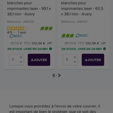
blanches pour
blanches pour
imprimantes laser - 99,1 x
imprimantes laser - 63,5
38,1 mm - Avery
x 38,1 mm - Avery
Référence : 246339
Référence : 246337
4
/
5
-
1
avis
AGEC
AGEC
130,94 € HT
130,94 € HT
(157,13 € TTC)
(157,13 € TTC)
EN STOCK, LIVRÉ EN 24/48H
EN STOCK, LIVRÉ EN 24/48H
AJOUTER
AJOUTER
1
/
7
Lorsque vous procédez à l'envoi de votre courrier, il
est important de bien le protéger, que ce soit des