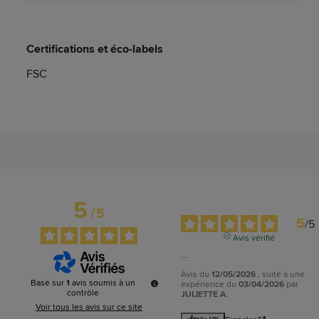
Certifications et éco-labels
FSC
5
/
5
5
/
5
Avis vérifié
...
Avis du
12/05/2026
, suite à une
Basé sur
1
avis soumis à un
expérience du
03/04/2026
par
contrôle
JULIETTE A.
Voir tous les avis sur ce site