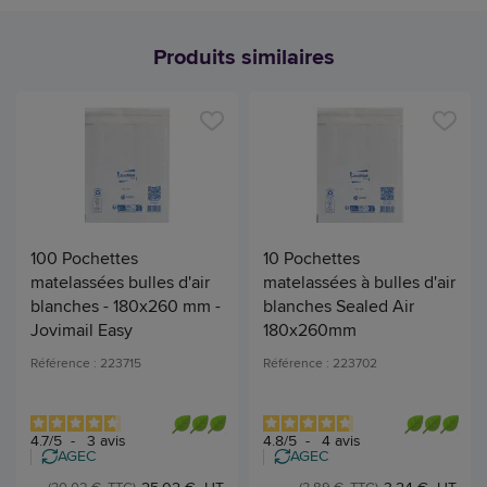
Produits similaires
100 Pochettes
10 Pochettes
matelassées bulles d'air
matelassées à bulles d'air
blanches - 180x260 mm -
blanches Sealed Air
Jovimail Easy
180x260mm
Référence : 223715
Référence : 223702
4.7
/
5
-
3
avis
4.8
/
5
-
4
avis
AGEC
AGEC