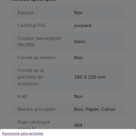
Aérosol
Non
Certificat FSC
jovipack
Couleur (sauvegarde
blanc
PRO185)
Format de fenêtre
Non
Format de la
pochette de
240 X 330 mm
protection
Kraft
Non
Matière principale
Bois, Papier, Carton
Page catalogue
684
année N
Poursuivre sans accepter