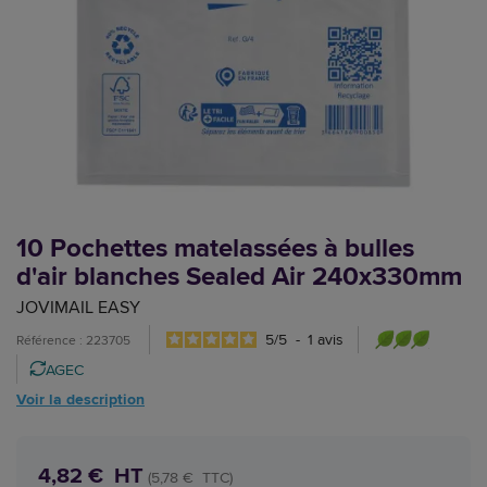
10 Pochettes matelassées à bulles
d'air blanches Sealed Air 240x330mm
JOVIMAIL EASY
5
/
5
-
1
avis
Référence : 223705
AGEC
Voir la description
4,82 € HT
(5,78 € TTC)