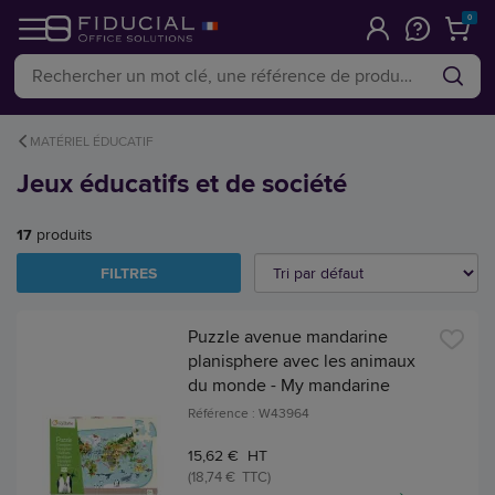
0
MATÉRIEL ÉDUCATIF
Jeux éducatifs et de société
17
produits
FILTRES
Puzzle avenue mandarine
planisphere avec les animaux
du monde - My mandarine
Référence : W43964
15,62 € HT
(18,74 € TTC)