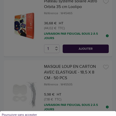
Plateau système solaire Astro
Orbita 35 cm Loolipo
Référence : W45465
36,68 € HT
(44,02 € TTC)
LIVRAISON PAR FIDUCIAL SOUS 2 À 5
JOURS
AJOUTER
MASQUE LOUP EN CARTON
AVEC ELASTIQUE - 18,5 X 8
CM - 50 PCS
Référence : W45505
5,98 € HT
(7,18 € TTC)
LIVRAISON PAR FIDUCIAL SOUS 2 À 5
JOURS
Poursuivre sans accepter