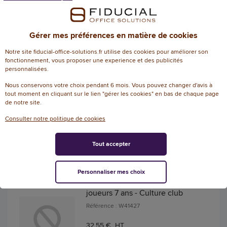
AJOUTER
Gérer mes préférences en matière de cookies
Sable de couleurs rouge 600
Notre site fiducial-office-solutions.fr utilise des cookies pour améliorer son
gr - Innspiro
fonctionnement, vous proposer une experience et des publicités
Référence : W43080
personnalisées.
Nous conservons votre choix pendant 6 mois. Vous pouvez changer d'avis à
5,53 € HT
tout moment en cliquant sur le lien "gérer les cookies" en bas de chaque page
(6,64 € TTC)
de notre site.
LIVRAISON PAR FIDUCIAL SOUS 2 À 5
JOURS
Consulter notre politique de cookies
AJOUTER
Tout accepter
Jeu d'échecs plateau 30 x
Personnaliser mes choix
30cm pièces bois massif 2
joueurs 7 ans - Culture club
Référence : W41427
32,55 € HT