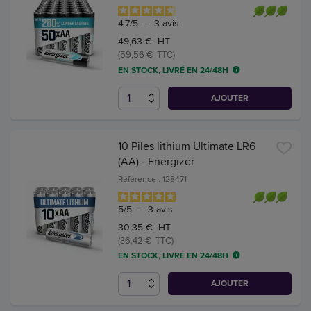
4.7
/
5
-
3
avis
49,63 € HT
(59,56 € TTC)
EN STOCK, LIVRÉ EN 24/48H
AJOUTER
10 Piles lithium Ultimate LR6
(AA) - Energizer
Référence : 128471
5
/
5
-
3
avis
30,35 € HT
(36,42 € TTC)
EN STOCK, LIVRÉ EN 24/48H
AJOUTER