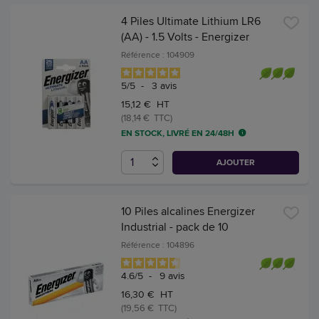
4 Piles Ultimate Lithium LR6
(AA) - 1.5 Volts - Energizer
Référence : 104909
5
/
5
-
3
avis
15,12 € HT
(18,14 € TTC)
EN STOCK, LIVRÉ EN 24/48H
AJOUTER
10 Piles alcalines Energizer
Industrial - pack de 10
Référence : 104896
4.6
/
5
-
9
avis
16,30 € HT
(19,56 € TTC)