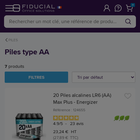
0
PILES
Piles type AA
7
produits
FILTRES
20 Piles alcalines LR6 (AA)
Max Plus - Energizer
Référence : 124655
4.9
/
5
-
23
avis
23,24 € HT
(27,89 € TTC)