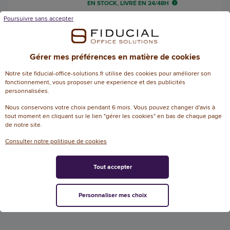
EN STOCK, LIVRÉ EN 24/48H
Poursuivre sans accepter
AJOUTER
Gérer mes préférences en matière de cookies
4 Piles alcalines ENERGIZER
Eveready LR6(AA)
Notre site fiducial-office-solutions.fr utilise des cookies pour améliorer son
fonctionnement, vous proposer une experience et des publicités
Référence : 113388
personnalisées.
4.8
/
5
-
6
avis
Nous conservons votre choix pendant 6 mois. Vous pouvez changer d'avis à
tout moment en cliquant sur le lien "gérer les cookies" en bas de chaque page
6,50 € HT
de notre site.
(7,80 € TTC)
EN STOCK, LIVRÉ EN 24/48H
Consulter notre politique de cookies
AJOUTER
Tout accepter
Personnaliser mes choix