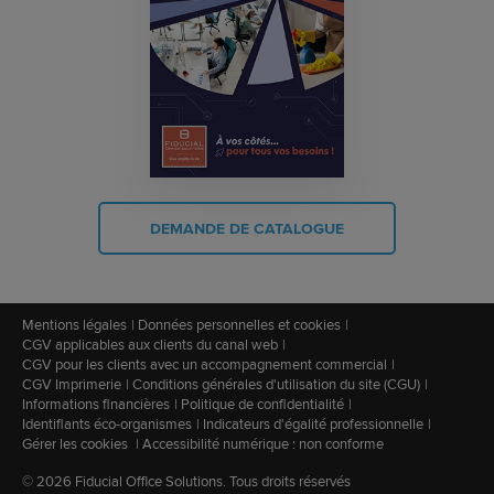
DEMANDE DE CATALOGUE
Mentions légales
Données personnelles et cookies
CGV applicables aux clients du canal web
CGV pour les clients avec un accompagnement commercial
CGV Imprimerie
Conditions générales d'utilisation du site (CGU)
Informations financières
Politique de confidentialité
Identifiants éco-organismes
Indicateurs d'égalité professionnelle
Gérer les cookies
Accessibilité numérique : non conforme
© 2026 Fiducial Office Solutions. Tous droits réservés