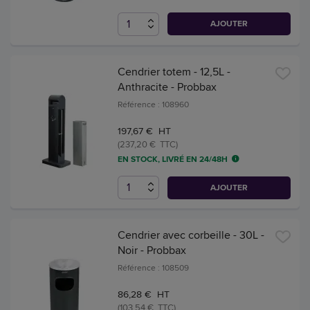
AJOUTER
Cendrier totem - 12,5L -
Anthracite - Probbax
Référence : 108960
197,67 € HT
(237,20 € TTC)
EN STOCK, LIVRÉ EN 24/48H
AJOUTER
Cendrier avec corbeille - 30L -
Noir - Probbax
Référence : 108509
86,28 € HT
(103,54 € TTC)