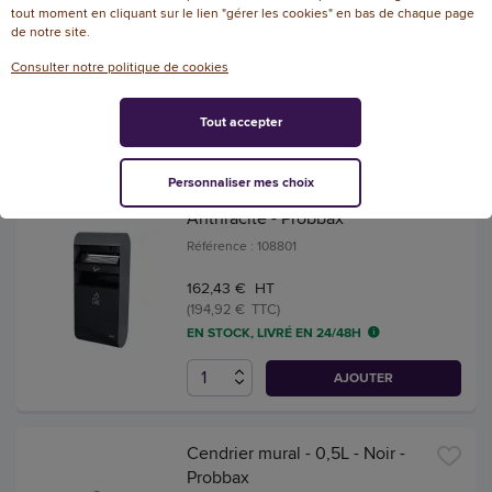
tout moment en cliquant sur le lien "gérer les cookies" en bas de chaque page
29,45 € HT
de notre site.
(35,34 € TTC)
Consulter notre politique de cookies
EN STOCK, LIVRÉ EN 24/48H
AJOUTER
Tout accepter
Personnaliser mes choix
Cendrier mural avec corbeille -
Anthracite - Probbax
Référence : 108801
162,43 € HT
(194,92 € TTC)
EN STOCK, LIVRÉ EN 24/48H
AJOUTER
Cendrier mural - 0,5L - Noir -
Probbax