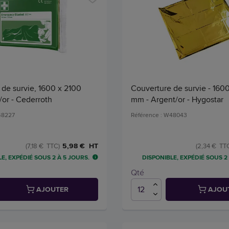
de survie, 1600 x 2100
Couverture de survie - 160
/or - Cederroth
mm - Argent/or - Hygostar
48227
Référence : W48043
5,98 € HT
(7,18 € TTC)
(2,34 € TT
E, EXPÉDIÉ SOUS 2 À 5 JOURS.
DISPONIBLE, EXPÉDIÉ SOUS 2
Qté
AJOUTER
AJOU