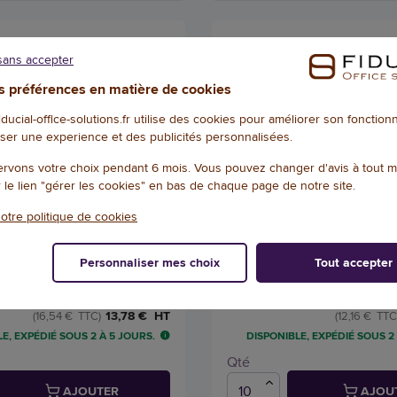
sans accepter
 préférences en matière de cookies
fiducial-office-solutions.fr utilise des cookies pour améliorer son fonctio
ser une experience et des publicités personnalisées.
rvons votre choix pendant 6 mois. Vous pouvez changer d'avis à tout 
r le lien "gérer les cookies" en bas de chaque page de notre site.
otre politique de cookies
anti-feu, DIN EN 1869, tissu
Couverture de pare-brise 'B
Iwh
x 2.000 mm - Iwh
Personnaliser mes choix
Tout accepter
48393
Référence : W48313
13,78 € HT
(16,54 € TTC)
(12,16 € TTC
E, EXPÉDIÉ SOUS 2 À 5 JOURS.
DISPONIBLE, EXPÉDIÉ SOUS 2
Qté
AJOUTER
AJOU