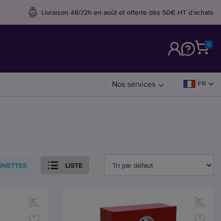
Livraison 48/72h en août et offerte dès 50€ HT d'achats
0
M
Nos services
FR
GNETTES
LISTE