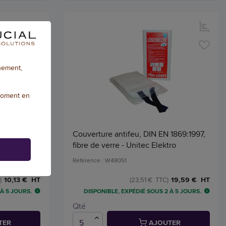
nnement,
moment en
ubble', 700
Couverture antifeu, DIN EN 1869:1997,
fibre de verre - Unitec Elektro
Référence : W48051
10,13 € HT
19,59 € HT
)
(23,51 € TTC)
 À 5 JOURS.
DISPONIBLE, EXPÉDIÉ SOUS 2 À 5 JOURS.
Qté
TER
AJOUTER