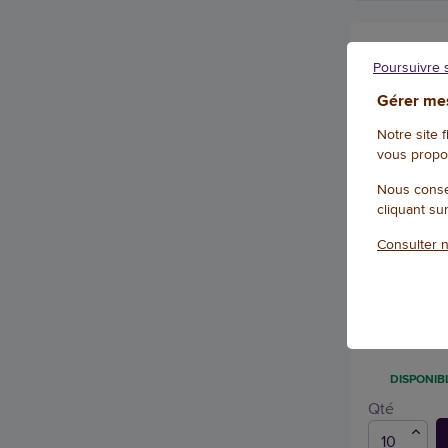
Poursuivre 
Gérer mes
Notre site 
vous propo
Nous conse
cliquant su
Consulter n
Couverture 
de verre - 
Référence : W
DISPONIBL
Qté