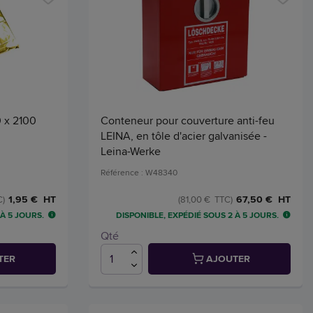
0 x 2100
Conteneur pour couverture anti-feu
LEINA, en tôle d'acier galvanisée -
Leina-Werke
Référence : W48340
1,95 € HT
67,50 € HT
C)
(81,00 € TTC)
 À 5 JOURS.
DISPONIBLE, EXPÉDIÉ SOUS 2 À 5 JOURS.
Qté
TER
AJOUTER