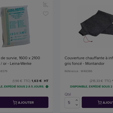
de survie, 1600 x 2100
Couverture chauffante à in
/ or - Leina-Werke
gris foncé - Montandor
48379
Référence : W48386
1,63 € HT
(1,96 € TTC)
(215,33 € TTC)
E, EXPÉDIÉ SOUS 2 À 5 JOURS.
DISPONIBLE, EXPÉDIÉ SOUS 2
Qté
AJOUTER
AJOU