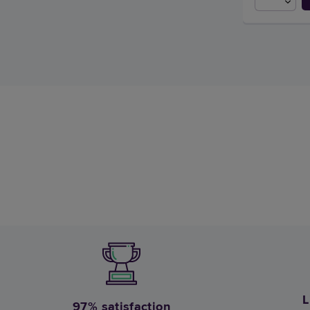
L
97% satisfaction