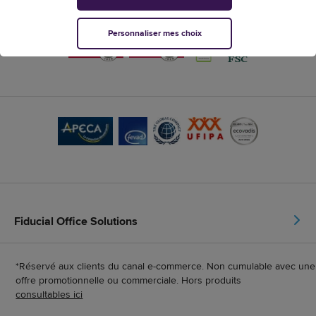
Nos labels de confiance
Personnaliser mes choix
Fiducial Office Solutions
*Réservé aux clients du canal e-commerce. Non cumulable avec une
offre promotionnelle ou commerciale. Hors produits
consultables ici