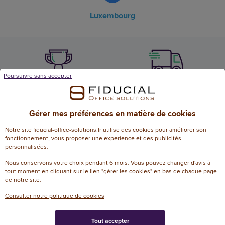
Luxembourg
Poursuivre sans accepter
Livraison offerte
97% satisfaction
dès 50€ d’achat
par nos clients
Gérer mes préférences en matière de cookies
Notre site fiducial-office-solutions.fr utilise des cookies pour améliorer son
fonctionnement, vous proposer une experience et des publicités
personnalisées.
Nous conservons votre choix pendant 6 mois. Vous pouvez changer d'avis à
Livraison en 24h
tout moment en cliquant sur le lien "gérer les cookies" en bas de chaque page
Bénéficiez
de notre site.
dans votre bureau
d’un accompagnement proche
de vous
Consulter notre politique de cookies
Tout accepter