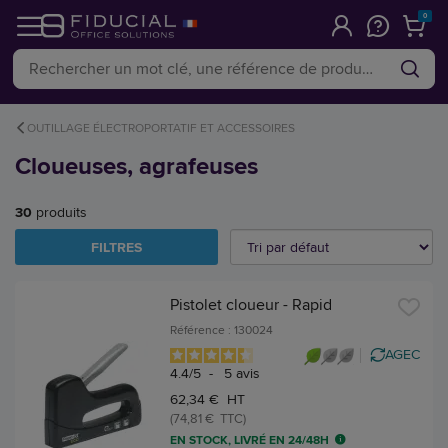
0
OUTILLAGE ÉLECTROPORTATIF ET ACCESSOIRES
Cloueuses, agrafeuses
30
produits
FILTRES
Pistolet cloueur - Rapid
Référence : 130024
AGEC
4.4
/
5
-
5
avis
62,34 € HT
(74,81 € TTC)
EN STOCK, LIVRÉ EN 24/48H