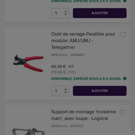
DISPONIBLE, EXPÉDIÉ SOUS 2 À 5 JOURS.
AJOUTER
Outil de serrage Parallèle pour
module: AMJ/UMJ -
Telegärtner
Référence : W46480
66,38 € HT
(79,66 € TTC)
DISPONIBLE, EXPÉDIÉ SOUS 2 À 5 JOURS.
AJOUTER
Support de montage 'troisième
main', avec loupe - Logilink
Référence : W45707