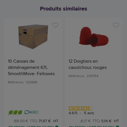
Produits similaires
10 Caisses de
12 Doigtiers en
déménagement 67L
caoutchouc rouges
SmoothMove- Fellowes
Référence : 230754
Référence : 123898
AGEC
4.6
/
5
-
5
avis
71,67 € HT
5,14 € HT
(86,00 € TTC)
(6,17 € TTC)