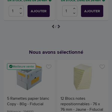
EN STOCK, LIVRÉ EN 24/48H
EN STOCK, LIVRÉ EN 24/48H
AJOUTER
AJOUTER
1
/
7
Nous avons sélectionné
Meilleure vente
5 Ramettes papier blanc
12 Blocs notes
Copy - 80g - Fiducial
repositionnables - 76 x
76 mm - Jaune - Fiducial
Référence : 294800