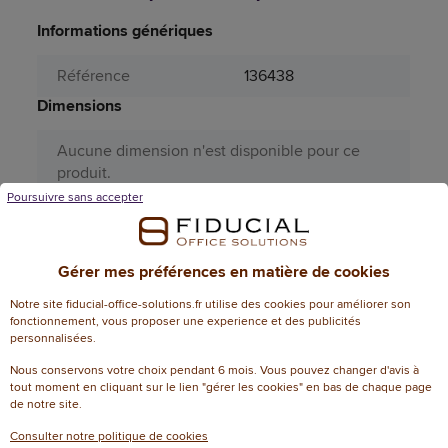
Informations génériques
Référence
136438
Dimensions
Aucune dimension n'est disponible pour ce
produit.
Poursuivre sans accepter
Attributs spécifiques
Aérosol
Non
Gérer mes préférences en matière de cookies
Certificat FSC
jovipack
Notre site fiducial-office-solutions.fr utilise des cookies pour améliorer son
fonctionnement, vous proposer une experience et des publicités
Couleur (sauvegarde
personnalisées.
blanc
PRO185)
Nous conservons votre choix pendant 6 mois. Vous pouvez changer d'avis à
tout moment en cliquant sur le lien "gérer les cookies" en bas de chaque page
Format de fenêtre
Non
de notre site.
Format de la
Consulter notre politique de cookies