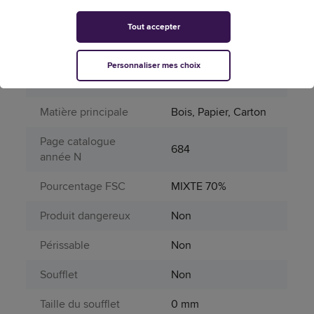
pochette de
460 x 470 mm
protection
Tout accepter
Grammage
79
Personnaliser mes choix
Kraft
Oui
Matière principale
Bois, Papier, Carton
Page catalogue
684
année N
Pourcentage FSC
MIXTE 70%
Produit dangereux
Non
Périssable
Non
Soufflet
Non
Taille du soufflet
0 mm