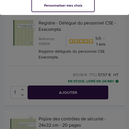
Personnaliser mes choix
Registre - Délégué du personnel CSE -
Exacompta
5
/
5
-
Référence :
128908
1
avis
Registre délégués du personnel CSE
Exacompta
57,57 € HT
(69,08 € TTC)
EN STOCK, LIVRÉ EN 24/48H
AJOUTER
Piqûre des contrôles de sécurité -
24x32 cm - 20 pages