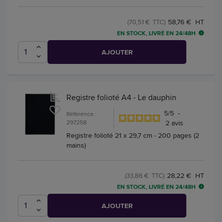
58,76 € HT
(70,51 € TTC)
EN STOCK, LIVRÉ EN 24/48H
AJOUTER
Registre folioté A4 - Le dauphin
5
/
5
-
Référence :
297258
2
avis
Registre folioté 21 x 29,7 cm - 200 pages (2
mains)
28,22 € HT
(33,86 € TTC)
EN STOCK, LIVRÉ EN 24/48H
AJOUTER