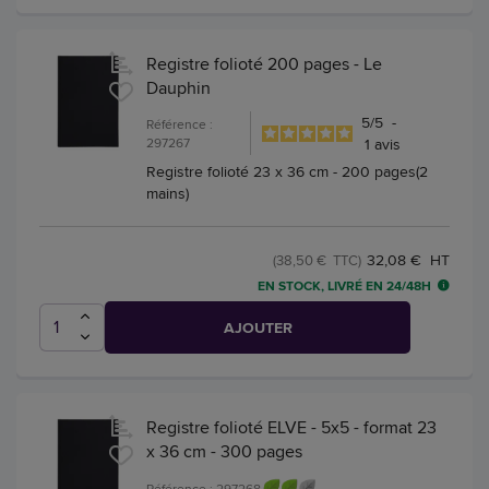
Registre folioté 200 pages - Le
Dauphin
5
/
5
-
Référence :
297267
1
avis
Registre folioté 23 x 36 cm - 200 pages(2
mains)
32,08 € HT
(38,50 € TTC)
EN STOCK, LIVRÉ EN 24/48H
AJOUTER
Registre folioté ELVE - 5x5 - format 23
x 36 cm - 300 pages
Référence : 297268