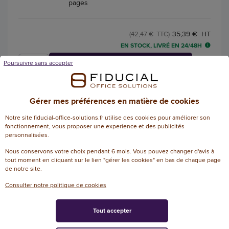
pages
35,39 € HT
(42,47 € TTC)
EN STOCK, LIVRÉ EN 24/48H
Poursuivre sans accepter
AJOUTER
Gérer mes préférences en matière de cookies
Registre d'alertes santé et
Notre site fiducial-office-solutions.fr utilise des cookies pour améliorer son
environnement - 24x32 cm - 20 pages
fonctionnement, vous proposer une experience et des publicités
personnalisées.
Référence : 136956
Registre d'alertes santé et environnement -
Nous conservons votre choix pendant 6 mois. Vous pouvez changer d'avis à
tout moment en cliquant sur le lien "gérer les cookies" en bas de chaque page
24x32 cm - 20 pages
de notre site.
Consulter notre politique de cookies
28,39 € HT
(34,07 € TTC)
EN STOCK, LIVRÉ EN 24/48H
Tout accepter
AJOUTER