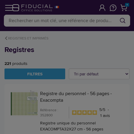
0
REGISTRES ET IMPRIMÉS
Registres
221
produits
FILTRES
Registre du personnel - 56 pages -
Exacompta
5
/
5
-
Référence :
352800
1
avis
Registre unique du personnel
EXACOMPTA32X27 cm - 56 pages