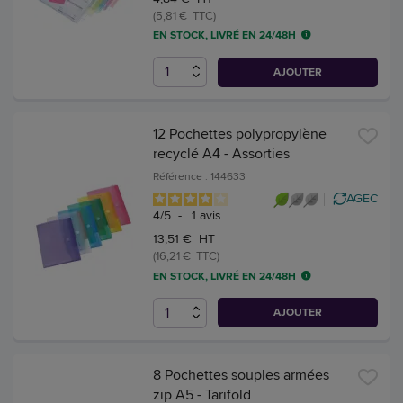
(5,81 € TTC)
EN STOCK, LIVRÉ EN 24/48H
AJOUTER
12 Pochettes polypropylène
recyclé A4 - Assorties
Référence : 144633
AGEC
4
/
5
-
1
avis
13,51 € HT
(16,21 € TTC)
EN STOCK, LIVRÉ EN 24/48H
AJOUTER
8 Pochettes souples armées
zip A5 - Tarifold