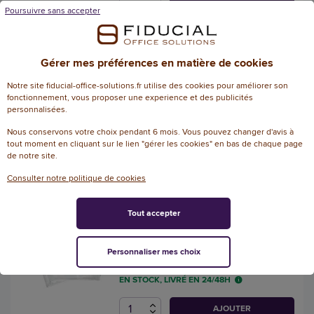
Poursuivre sans accepter
10 Pochettes souples 8x15 cm
Exacompta - Coloris assortis
Gérer mes préférences en matière de cookies
Référence : 148677
Notre site fiducial-office-solutions.fr utilise des cookies pour améliorer son
fonctionnement, vous proposer une experience et des publicités
14,09 € HT
personnalisées.
(16,91 € TTC)
EN STOCK, LIVRÉ EN 24/48H
Nous conservons votre choix pendant 6 mois. Vous pouvez changer d'avis à
tout moment en cliquant sur le lien "gérer les cookies" en bas de chaque page
de notre site.
AJOUTER
Consulter notre politique de cookies
8 Pochettes Zipper A3 - Djois
Tout accepter
Référence : 111984
15,74 € HT
Personnaliser mes choix
(18,89 € TTC)
EN STOCK, LIVRÉ EN 24/48H
AJOUTER