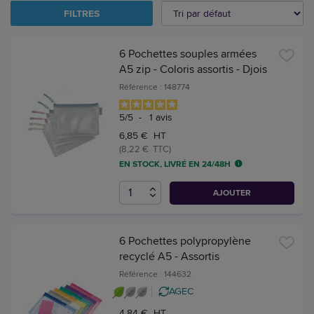
FILTRES
6 Pochettes souples armées
A5 zip - Coloris assortis - Djois
Référence : 148774
5
/
5
-
1
avis
6,85 € HT
(8,22 € TTC)
EN STOCK, LIVRÉ EN 24/48H
AJOUTER
6 Pochettes polypropylène
recyclé A5 - Assortis
Référence : 144632
AGEC
4,84 € HT