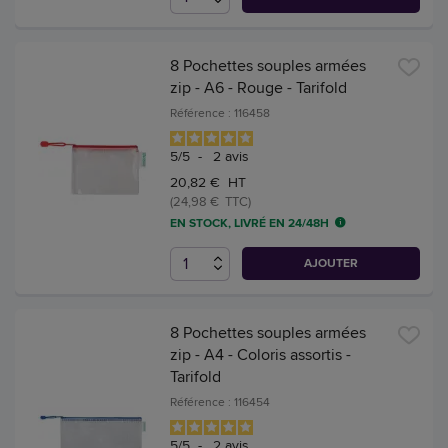
8 Pochettes souples armées
zip - A6 - Rouge - Tarifold
Référence : 116458
5
/
5
-
2
avis
20,82 € HT
(24,98 € TTC)
EN STOCK, LIVRÉ EN 24/48H
AJOUTER
8 Pochettes souples armées
zip - A4 - Coloris assortis -
Tarifold
Référence : 116454
5
/
5
-
2
avis