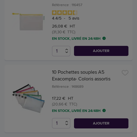
Référence : 116457
4.4
/
5
-
5
avis
26,08 € HT
(31,30 € TTC)
EN STOCK, LIVRÉ EN 24/48H
AJOUTER
10 Pochettes souples A5
Exacompta- Coloris assortis
Référence : 148689
17,22 € HT
(20,66 € TTC)
EN STOCK, LIVRÉ EN 24/48H
AJOUTER