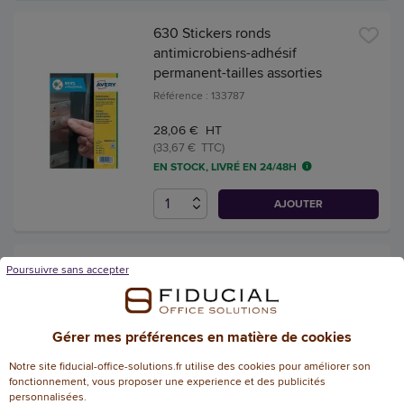
630 Stickers ronds
antimicrobiens-adhésif
permanent-tailles assorties
Référence : 133787
28,06 € HT
(33,67 € TTC)
EN STOCK, LIVRÉ EN 24/48H
AJOUTER
2 Poignée de porte,
Poursuivre sans accepter
adaptateur ouverturesans les
mains,handicap/hygiène
Référence : 132127
Gérer mes préférences en matière de cookies
32,48 € HT
Notre site fiducial-office-solutions.fr utilise des cookies pour améliorer son
(38,98 € TTC)
fonctionnement, vous proposer une experience et des publicités
personnalisées.
EN STOCK, LIVRÉ EN 24/48H