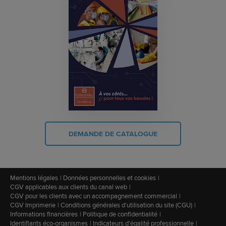
DEMANDE DE CATALOGUE
Mentions légales
Données personnelles et cookies
CGV applicables aux clients du canal web
CGV pour les clients avec un accompagnement commercial
CGV Imprimerie
Conditions générales d'utilisation du site (CGU)
Informations financières
Politique de confidentialité
Identifiants éco-organismes
Indicateurs d'égalité professionnelle