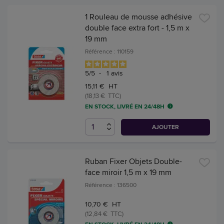
1 Rouleau de mousse adhésive
double face extra fort - 1,5 m x
19 mm
Référence : 110159
5
/
5
-
1
avis
15,11 € HT
(18,13 € TTC)
EN STOCK, LIVRÉ EN 24/48H
AJOUTER
Ruban Fixer Objets Double-
face miroir 1,5 m x 19 mm
Référence : 136500
10,70 € HT
(12,84 € TTC)