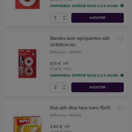
DISPONIBLE, EXPÉDIÉ SOUS 2 À 5 JOURS.
AJOUTER
Bandes auto agrippantes adh
2x100cm blc
Référence : W16505
6,15 € HT
(7,38 € TTC)
DISPONIBLE, EXPÉDIÉ SOUS 2 À 5 JOURS.
AJOUTER
Rub adh dble face trans 15x10
Référence : W16422
2,40 € HT
(2,88 € TTC)