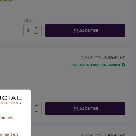
Qté
AJOUTER
3,20 € HT
(3,84 € TTC)
EN STOCK, LIVRÉ EN 24/48H
Qté
AJOUTER
nnement,
moment en
lte
4,53 € HT
(5,44 € TTC)