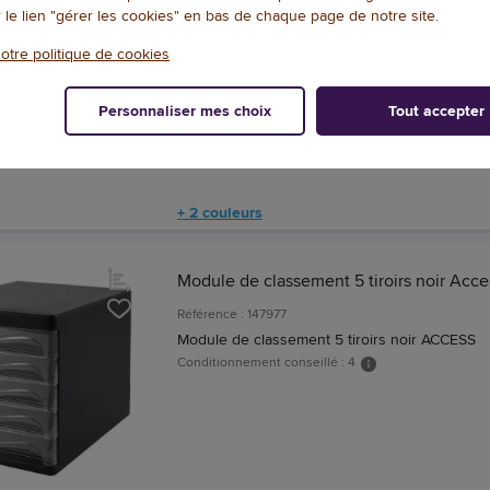
r le lien "gérer les cookies" en bas de chaque page de notre site.
4.7
/
5
-
9
Référence : 23202017
otre politique de cookies
Corbeille à courrier Europost
Conditionnement conseillé : 10
Personnaliser mes choix
Tout accepter
+ 2 couleurs
Module de classement 5 tiroirs noir Acce
Référence : 147977
Module de classement 5 tiroirs noir ACCESS
Conditionnement conseillé : 4