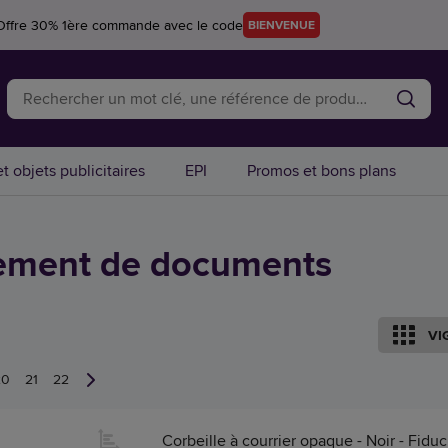
Offre 30% 1ère commande avec le code
BIENVENUE
t objets publicitaires
EPI
Promos et bons plans
ement de documents
VI
20
21
22
Corbeille à courrier opaque - Noir - Fiduc