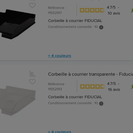
4.7
/
5
-
Référence :
11552917
10
avis
Corbeille à courrier FIDUCIAL
Conditionnement conseillé : 10
+ 4 couleurs
Corbeille à courrier transparente - Fiduci
4.7
/
5
-
Référence :
11552913
16
avis
Corbeille à courrier FIDUCIAL
Conditionnement conseillé : 10
+ 4 couleurs