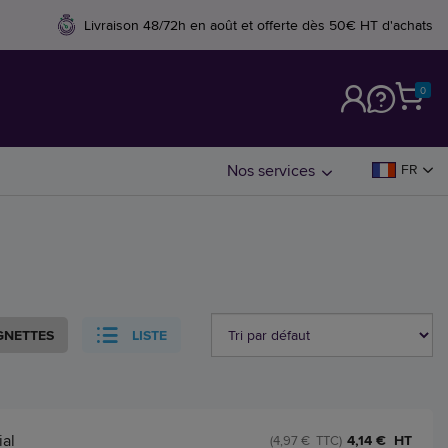
Livraison 48/72h en août et offerte dès 50€ HT d'achats
0
M
Nos services
FR
GNETTES
LISTE
ial
4,14 € HT
(4,97 € TTC)