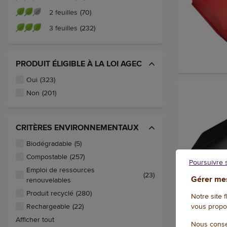
2 feuilles
(70)
3 feuilles
(232)
PRODUIT ÉLIGIBLE À LA LOI AGEC
Oui
(323)
Non
(201)
CRITÈRES ENVIRONNEMENTAUX
Biodégradable
(5)
Compostable
(257)
Poursuivre 
Emploi de ressources
(23)
Gérer mes
renouvelables
Produit recyclé
(280)
Notre site 
vous propo
Rechargeable
(22)
Afficher tout
Nous conse