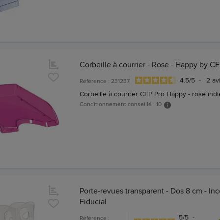
Corbeille à courrier - Rose - Happy by C
4.5
/
5
-
2
av
Référence : 231237
Corbeille à courrier CEP Pro Happy - rose ind
Conditionnement conseillé : 10
Porte-revues transparent - Dos 8 cm - Inc
Fiducial
5
/
5
-
Référence :