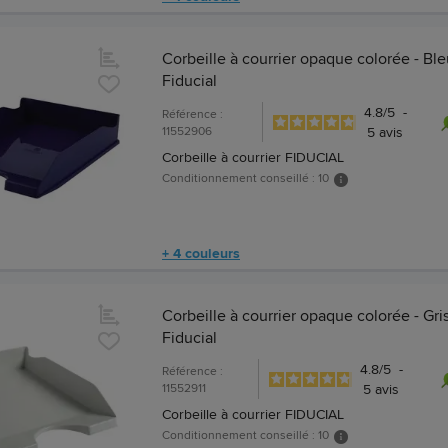
Corbeille à courrier opaque colorée - Ble
Fiducial
4.8
/
5
-
Référence :
11552906
5
avis
Corbeille à courrier FIDUCIAL
Conditionnement conseillé : 10
+ 4 couleurs
Corbeille à courrier opaque colorée - Gris
Fiducial
4.8
/
5
-
Référence :
11552911
5
avis
Corbeille à courrier FIDUCIAL
Conditionnement conseillé : 10