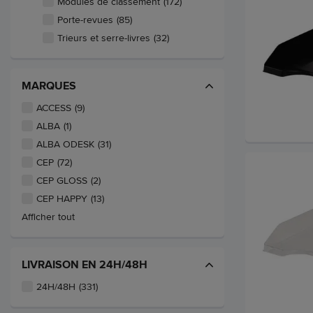
Modules de classement
(172)
Porte-revues
(85)
Trieurs et serre-livres
(32)
MARQUES
ACCESS
(9)
ALBA
(1)
ALBA ODESK
(31)
CEP
(72)
CEP GLOSS
(2)
CEP HAPPY
(13)
Afficher tout
LIVRAISON EN 24H/48H
24H/48H
(331)