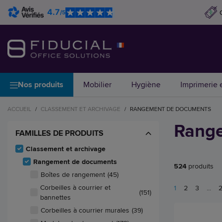
4.7
/5
Nos produits
Mobilier
Hygiène
Imprimerie e
ACCUEIL
/
CLASSEMENT ET ARCHIVAGE
/
RANGEMENT DE DOCUMENTS
Rang
FAMILLES DE PRODUITS
Classement et archivage
Rangement de documents
524
produits
Boîtes de rangement
(45)
Corbeilles à courrier et
1
2
3
...
(151)
bannettes
Corbeilles à courrier murales
(39)