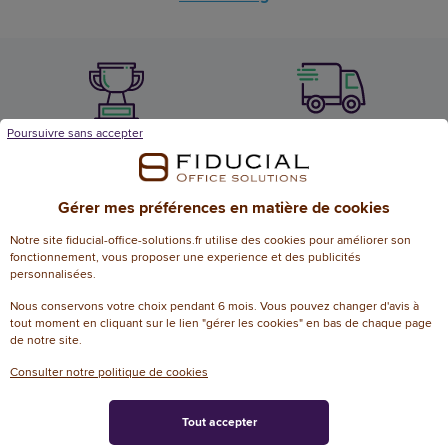
Poursuivre sans accepter
Livraison offerte
97% satisfaction
dès 50€ d’achat
par nos clients
Gérer mes préférences en matière de cookies
Notre site fiducial-office-solutions.fr utilise des cookies pour améliorer son
fonctionnement, vous proposer une experience et des publicités
personnalisées.
Livraison en 24h
Nous conservons votre choix pendant 6 mois. Vous pouvez changer d'avis à
Bénéficiez
dans votre bureau
tout moment en cliquant sur le lien "gérer les cookies" en bas de chaque page
d’un accompagnement proche
de notre site.
de vous
Consulter notre politique de cookies
Tout accepter
Nos labels de confiance