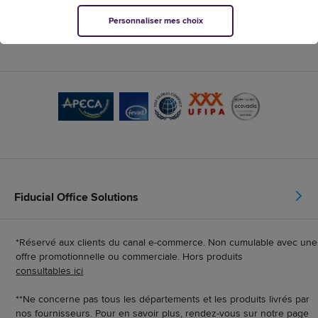
Personnaliser mes choix
Fiducial Office Solutions
*Réservé aux clients du canal e-commerce. Non cumulable avec une
offre promotionnelle ou commerciale. Hors produits
consultables ici
**Ne concerne pas tous les départements et les produits livrés par
nos fournisseurs. Pour en savoir plus, rendez-vous sur notre page