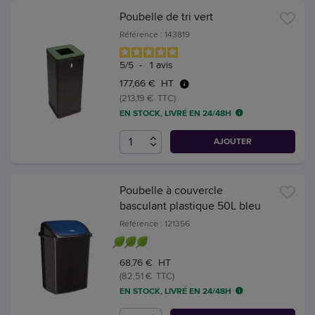
Poubelle de tri vert
Référence : 143819
5
/
5
-
1
avis
177,66 € HT
(213,19 € TTC)
EN STOCK, LIVRÉ EN 24/48H
AJOUTER
Poubelle à couvercle
basculant plastique 50L bleu
Référence : 121356
68,76 € HT
(82,51 € TTC)
EN STOCK, LIVRÉ EN 24/48H