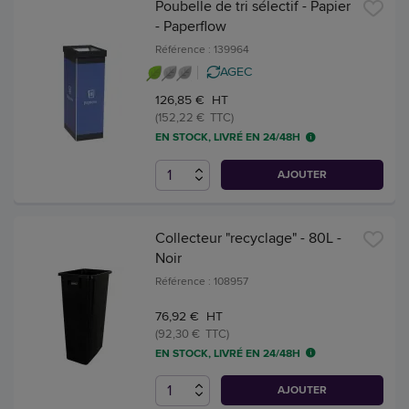
Poubelle de tri sélectif - Papier
- Paperflow
Référence : 139964
AGEC
126,85 € HT
(152,22 € TTC)
EN STOCK, LIVRÉ EN 24/48H
AJOUTER
Collecteur "recyclage" - 80L -
Noir
Référence : 108957
76,92 € HT
(92,30 € TTC)
EN STOCK, LIVRÉ EN 24/48H
AJOUTER