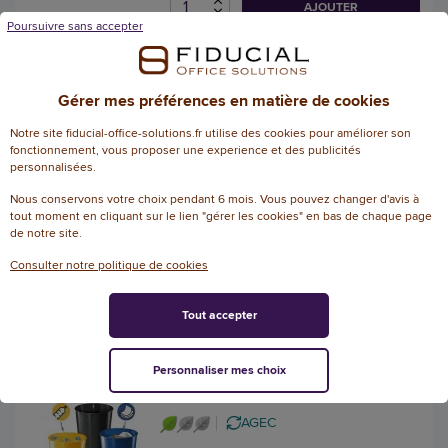
AJOUTER
Poursuivre sans accepter
Poubelle à couvercle
basculant plastique 50L vert
Gérer mes préférences en matière de cookies
Référence : 140087
Notre site fiducial-office-solutions.fr utilise des cookies pour améliorer son
AGEC
fonctionnement, vous proposer une experience et des publicités
personnalisées.
68,76 € HT
(82,51 € TTC)
Nous conservons votre choix pendant 6 mois. Vous pouvez changer d'avis à
tout moment en cliquant sur le lien "gérer les cookies" en bas de chaque page
EN STOCK, LIVRÉ EN 24/48H
de notre site.
AJOUTER
Consulter notre politique de cookies
Tout accepter
3 Corbeilles à papier tri
sélectif Cep 133 - 3 x 40 L -
Personnaliser mes choix
CEP
Référence : 128324
AGEC