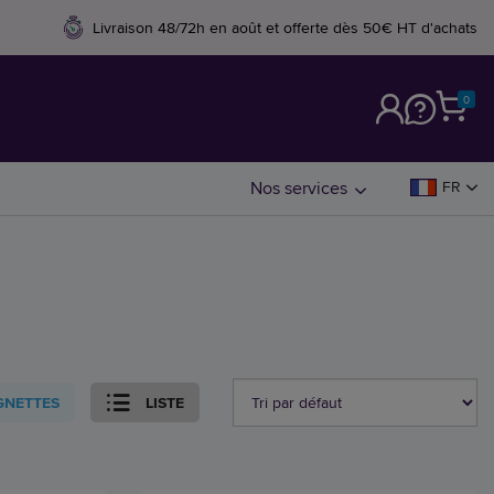
Livraison 48/72h en août et offerte dès 50€ HT d'achats
0
M
Nos services
FR
GNETTES
LISTE