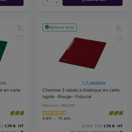
Meilleure vente
eurs
+ 7 couleurs
e en carte
Chemise 3 rabats à élastique en carte
rigide - Rouge - Fiducial
Référence : 11522019
4.8
/
5
-
10
avis
1,78 € HT
1,78 € HT
C)
(2,14 € TTC)