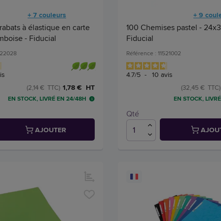
+ 7 couleurs
+ 9 coul
abats à élastique en carte
100 Chemises pastel - 24x3
amboise - Fiducial
Fiducial
522028
Référence : 11521002
is
4.7
/
5
-
10
avis
1,78 € HT
(2,14 € TTC)
(32,45 € TTC)
EN STOCK, LIVRÉ EN 24/48H
EN STOCK, LIVRÉ
Qté
AJOUTER
AJOU