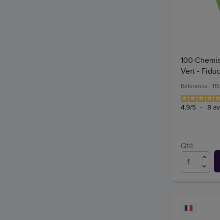
100 Chemis
Vert - Fiduc
Référence : 11
4.9
/
5
-
8
av
Qté