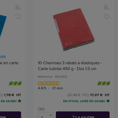
eurs
e en carte
10 Chemises 3 rabats à élastiques -
Carte lustrée 450 g - Dos 1,5 cm
Référence : 11521902
4.8
/
5
-
21
avis
1,78 € HT
17,07 € HT
C)
(20,48 € TTC)
 EN 24/48H
EN STOCK, LIVRÉ EN 24/48H
Qté
TER
AJOUTER