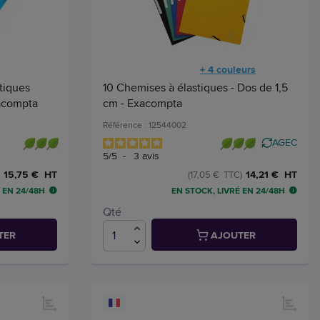
+ 4 couleurs
tiques
10 Chemises à élastiques - Dos de 1,5
xacompta
cm - Exacompta
Référence : 12544002
AGEC
5
/
5
-
3
avis
15,75 € HT
14,21 € HT
(17,05 € TTC)
 EN 24/48H
EN STOCK, LIVRÉ EN 24/48H
Qté
TER
AJOUTER