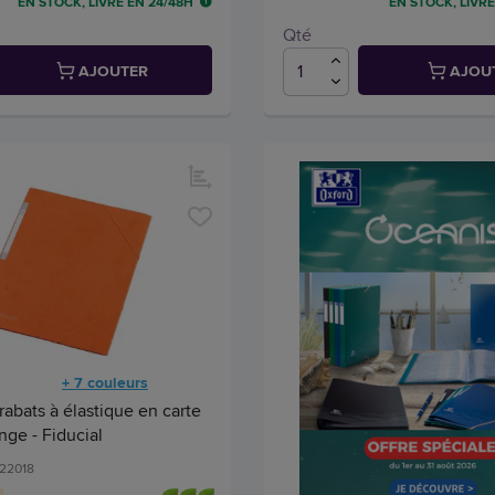
EN STOCK, LIVRÉ EN 24/48H
EN STOCK, LIVRÉ
Qté
AJOUTER
AJOU
+ 7 couleurs
abats à élastique en carte
nge - Fiducial
522018