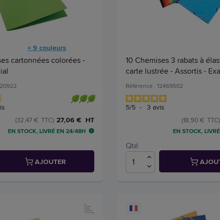
+ 9 couleurs
es cartonnées colorées -
10 Chemises 3 rabats à élas
ial
carte lustrée - Assortis - E
520922
Référence : 12469502
is
5
/
5
-
3
avis
27,06 € HT
(32,47 € TTC)
(18,90 € TTC)
EN STOCK, LIVRÉ EN 24/48H
EN STOCK, LIVRÉ
Qté
AJOUTER
AJOU