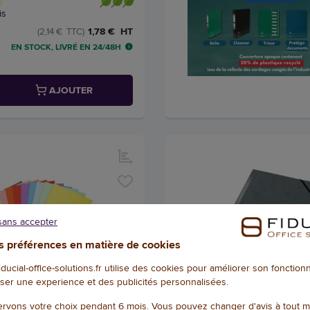
is
1,78 € HT
(2,14 € TTC)
EN STOCK, LIVRÉ EN 24/48H
AJOUTER
sans accepter
 préférences en matière de cookies
fiducial-office-solutions.fr utilise des cookies pour améliorer son fonctio
ser une experience et des publicités personnalisées.
+ 10 couleurs
+ 7 coul
es de rangement Forever
Chemise 3 rabats à élastiqu
rvons votre choix pendant 6 mois. Vous pouvez changer d'avis à tout 