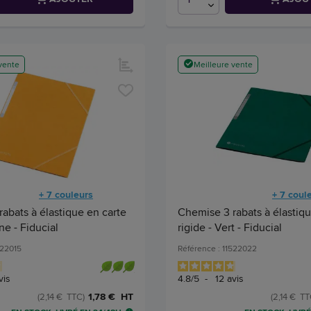
vente
Meilleure vente
+ 7 couleurs
+ 7 coul
abats à élastique en carte
Chemise 3 rabats à élastiqu
ne - Fiducial
rigide - Vert - Fiducial
522015
Référence : 11522022
vis
4.8
/
5
-
12
avis
1,78 € HT
(2,14 € TTC)
(2,14 € TT