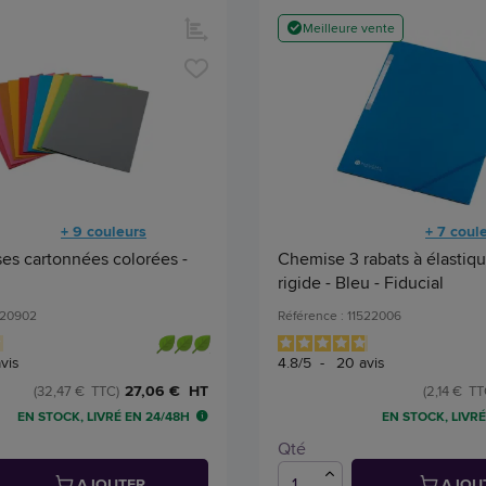
Meilleure vente
+ 9 couleurs
+ 7 coul
es cartonnées colorées -
Chemise 3 rabats à élastiqu
rigide - Bleu - Fiducial
520902
Référence : 11522006
vis
4.8
/
5
-
20
avis
27,06 € HT
(32,47 € TTC)
(2,14 € TT
EN STOCK, LIVRÉ EN 24/48H
EN STOCK, LIVRÉ
Qté
AJOUTER
AJOU