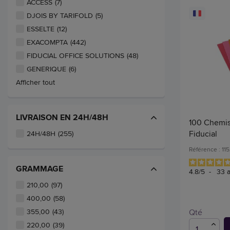
ACCESS
(7)
DJOIS BY TARIFOLD
(5)
ESSELTE
(12)
EXACOMPTA
(442)
FIDUCIAL OFFICE SOLUTIONS
(48)
GENERIQUE
(6)
Afficher tout
LIVRAISON EN 24H/48H
100 Chemis
Fiducial
24H/48H
(255)
Référence : 11
GRAMMAGE
4.8
/
5
-
33
a
210,00
(97)
400,00
(58)
Qté
355,00
(43)
220,00
(39)