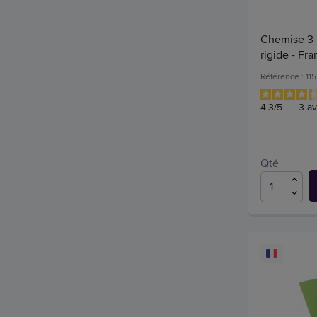
Chemise 3 r
rigide - Fr
Référence : 11
4.3
/
5
-
3
av
Qté