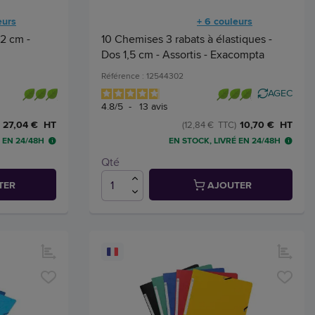
eurs
+ 6 couleurs
2 cm -
10 Chemises 3 rabats à élastiques -
Dos 1,5 cm - Assortis - Exacompta
Référence : 12544302
AGEC
4.8
/
5
-
13
avis
27,04 € HT
10,70 € HT
(12,84 € TTC)
 EN 24/48H
EN STOCK, LIVRÉ EN 24/48H
Qté
TER
AJOUTER