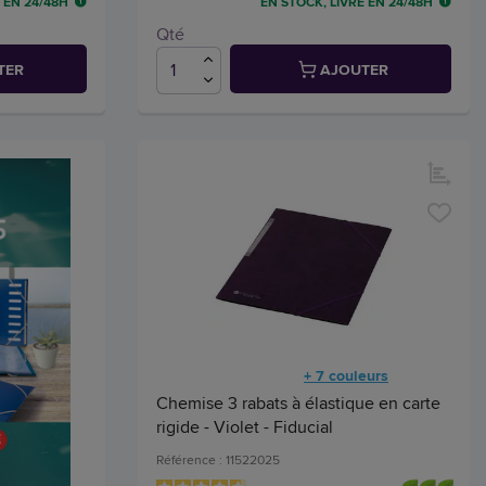
 EN 24/48H
EN STOCK, LIVRÉ EN 24/48H
Qté
TER
AJOUTER
+ 7 couleurs
Chemise 3 rabats à élastique en carte
rigide - Violet - Fiducial
Référence : 11522025