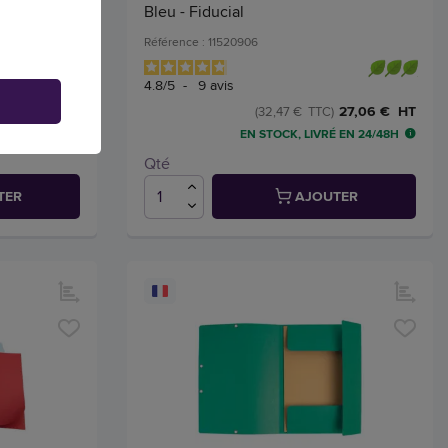
Bleu - Fiducial
Référence : 11520906
4.8
/
5
-
9
avis
1,78 € HT
27,06 € HT
C)
(32,47 € TTC)
 EN 24/48H
EN STOCK, LIVRÉ EN 24/48H
Qté
TER
AJOUTER