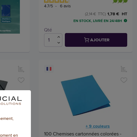
4.7
/
5
-
6
avis
1,78 € HT
(2,14 € TTC)
EN STOCK, LIVRÉ EN 24/48H
Qté
AJOUTER
nnement,
eurs
+ 9 couleurs
e en carte
100 Chemises cartonnées colorées -
moment en