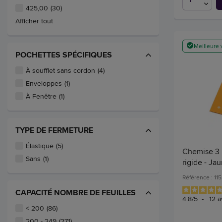
425,00
(30)
Afficher tout
Meilleure 
POCHETTES SPÉCIFIQUES
À soufflet sans cordon
(4)
Enveloppes
(1)
À Fenêtre
(1)
TYPE DE FERMETURE
Élastique
(5)
Chemise 3 r
Sans
(1)
rigide - Jau
Référence : 11
CAPACITÉ NOMBRE DE FEUILLES
4.8
/
5
-
12
a
< 200
(86)
200 - 249
(271)