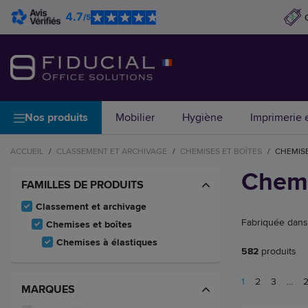
4.7
/5
Nos produits
Mobilier
Hygiène
Imprimerie e
ACCUEIL
/
CLASSEMENT ET ARCHIVAGE
/
CHEMISES ET BOÎTES
/
CHEMISE
Chemi
FAMILLES DE PRODUITS
Classement et archivage
Fabriquée dans 
Chemises et boîtes
Chemises à élastiques
582
produits
1
2
3
...
MARQUES