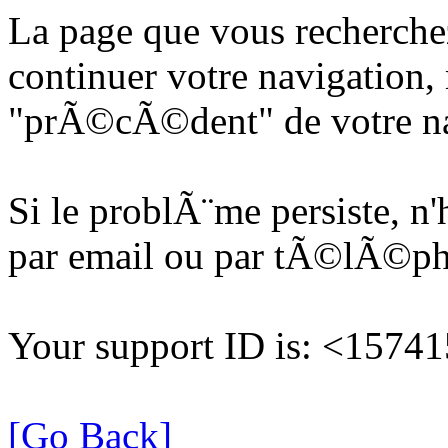
La page que vous recherche
continuer votre navigation, 
"prÃ©cÃ©dent" de votre na
Si le problÃ¨me persiste, n
par email ou par tÃ©lÃ©p
Your support ID is: <157
[Go Back]