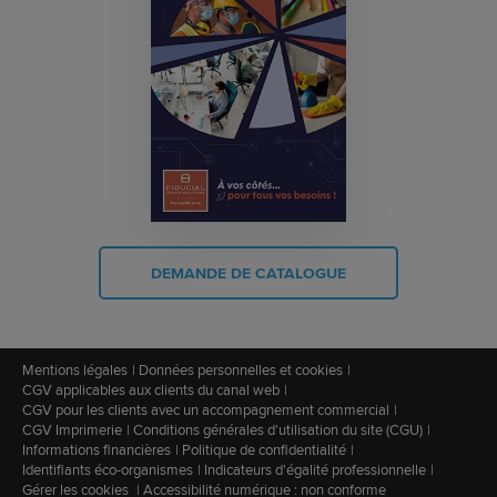
DEMANDE DE CATALOGUE
Mentions légales
Données personnelles et cookies
CGV applicables aux clients du canal web
CGV pour les clients avec un accompagnement commercial
CGV Imprimerie
Conditions générales d'utilisation du site (CGU)
Informations financières
Politique de confidentialité
Identifiants éco-organismes
Indicateurs d'égalité professionnelle
Gérer les cookies
Accessibilité numérique : non conforme