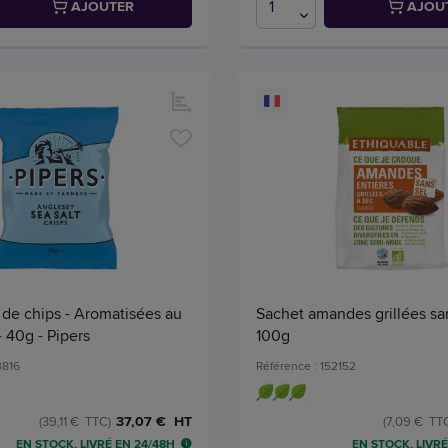
AJOUTER
AJOU
 de chips - Aromatisées au
Sachet amandes grillées san
- 40g - Pipers
100g
3816
Référence : 152152
37,07 € HT
(39,11 € TTC)
(7,09 € TT
EN STOCK, LIVRÉ EN 24/48H
EN STOCK, LIVRÉ