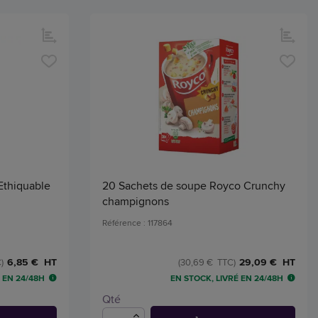
 Ethiquable
20 Sachets de soupe Royco Crunchy
champignons
Référence : 117864
6,85 € HT
29,09 € HT
)
(30,69 € TTC)
 EN 24/48H
EN STOCK, LIVRÉ EN 24/48H
Qté