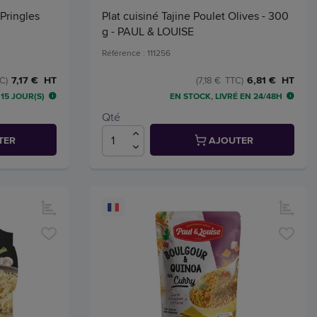
 Pringles
Plat cuisiné Tajine Poulet Olives - 300
g - PAUL & LOUISE
Référence : 111256
7,17 € HT
6,81 € HT
C)
(7,18 € TTC)
15 JOUR(S)
EN STOCK, LIVRÉ EN 24/48H
Qté
TER
AJOUTER