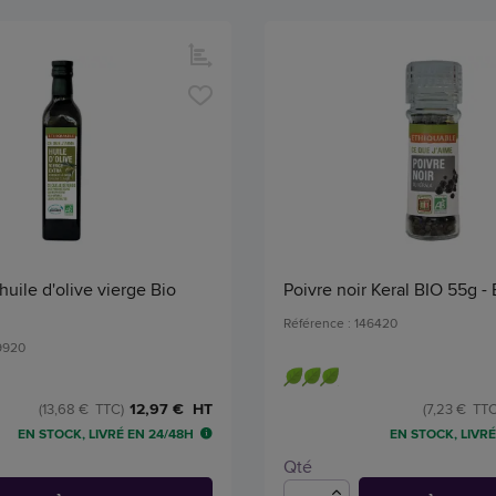
huile d'olive vierge Bio
Poivre noir Keral BIO 55g -
Référence : 146420
39920
12,97 € HT
(13,68 € TTC)
(7,23 € TTC
EN STOCK, LIVRÉ EN 24/48H
EN STOCK, LIVRÉ
Qté