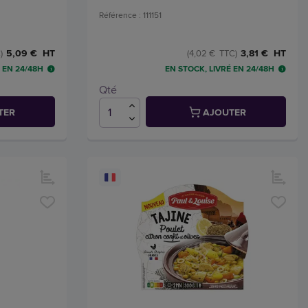
Référence : 111151
5,09 € HT
3,81 € HT
)
(4,02 € TTC)
 EN 24/48H
EN STOCK, LIVRÉ EN 24/48H
Qté
TER
AJOUTER