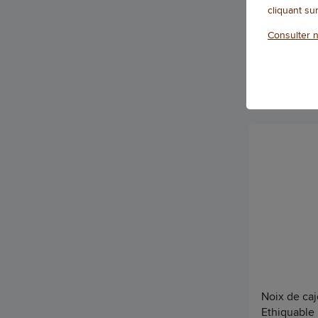
cliquant su
Consulter n
Qté
Noix de caj
Ethiquable