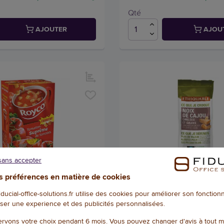
Qté
AJOUTER
AJOU
sans accepter
 préférences en matière de cookies
 de soupe - Tomate - Royco
Noix de cajou grillées Bio 
125g – Ethiquable
fiducial-office-solutions.fr utilise des cookies pour améliorer son fonctio
20029
ser une experience et des publicités personnalisées.
Référence : 116204
rvons votre choix pendant 6 mois. Vous pouvez changer d'avis à tout 