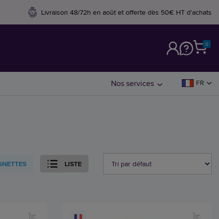
Livraison 48/72h en août et offerte dès 50€ HT d'achats
0
M
Nos services
FR
GNETTES
LISTE