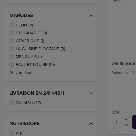
MARQUES
BELIN
(2)
ETHIQUABLE
(8)
GENERIQUE
(1)
LA CUISINE D'OCEANE
(3)
MENGUY'S
(1)
Sel fin iod
PAUL ET LOUISE
(16)
Afficher tout
Référence : 15
LIVRAISON EN 24H/48H
24H/48H
(37)
Qté
NUTRISCORE
A
(5)