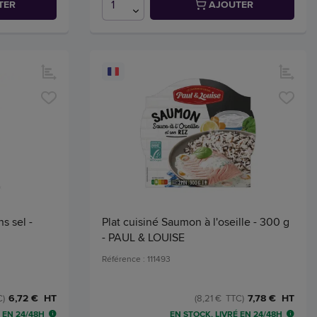
TER
AJOUTER
s sel -
Plat cuisiné Saumon à l'oseille - 300 g
- PAUL & LOUISE
Référence : 111493
6,72 € HT
7,78 € HT
C)
(8,21 € TTC)
 EN 24/48H
EN STOCK, LIVRÉ EN 24/48H