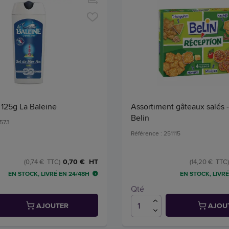
é 125g La Baleine
Assortiment gâteaux salés -
Belin
1573
Référence : 251115
0,70 € HT
(0,74 € TTC)
(14,20 € TTC)
EN STOCK, LIVRÉ EN 24/48H
EN STOCK, LIVRÉ
Qté
AJOUTER
AJOU