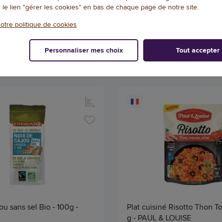
r le lien "gérer les cookies" en bas de chaque page de notre site.
29,37 € HT
(30,99 € TTC)
(7,74 € TT
otre politique de cookies
EN STOCK, LIVRÉ EN 24/48H
EN STOCK, LIVRÉ
Qté
Personnaliser mes choix
Tout accepter
AJOUTER
AJOU
ou sans sel Bio - 100g -
Plat cuisiné Risotto Thon T
g - PAUL & LOUISE