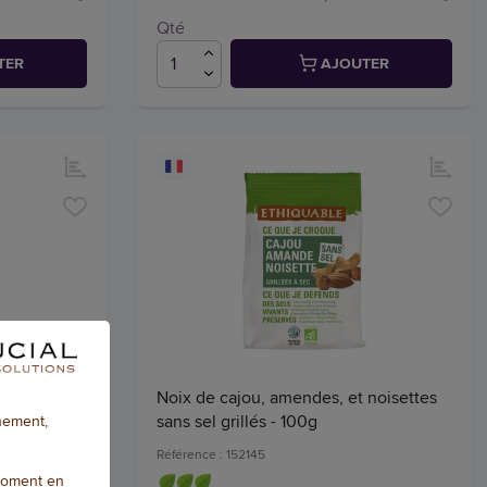
Qté
TER
AJOUTER
– Salées –
Noix de cajou, amendes, et noisettes
sans sel grillés - 100g
nnement,
Référence : 152145
moment en