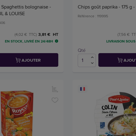
é Spaghettis bolognaise -
Chips goût paprika - 175 g -
UL & LOUISE
Référence : 119995
1406
3,81 € HT
(4,02 € TTC)
(7,56 € TT
EN STOCK, LIVRÉ EN 24/48H
LIVRAISON SOUS 
Qté
AJOUTER
AJOU