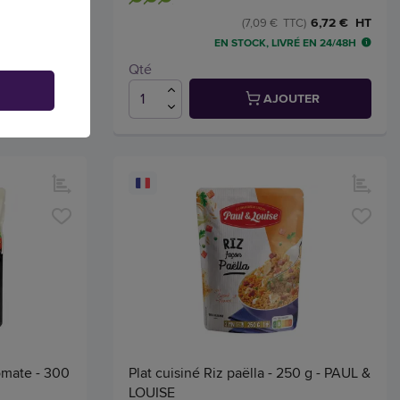
7,34 € HT
6,72 € HT
C)
(7,09 € TTC)
 EN 24/48H
EN STOCK, LIVRÉ EN 24/48H
Qté
TER
AJOUTER
omate - 300
Plat cuisiné Riz paëlla - 250 g - PAUL &
LOUISE