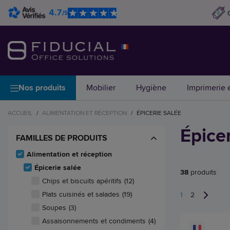
4.7
/5
Nos produits
Mobilier
Hygiène
Imprimerie e
ACCUEIL
/
ALIMENTATION ET RÉCEPTION
/
ÉPICERIE SALÉE
Épicer
FAMILLES DE PRODUITS
Alimentation et réception
Épicerie salée
38
produits
Chips et biscuits apéritifs
(12)
Plats cuisinés et salades
(19)
1
2
Soupes
(3)
Assaisonnements et condiments
(4)