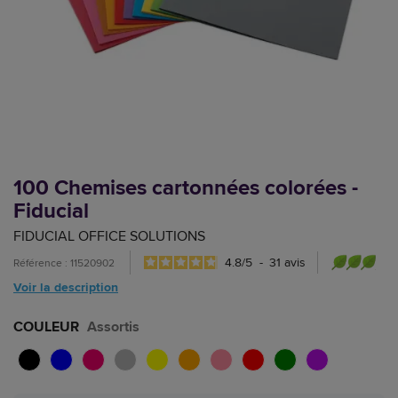
100 Chemises cartonnées colorées -
Fiducial
FIDUCIAL OFFICE SOLUTIONS
4.8
/
5
-
31
avis
Référence : 11520902
Voir la description
COULEUR
Assortis