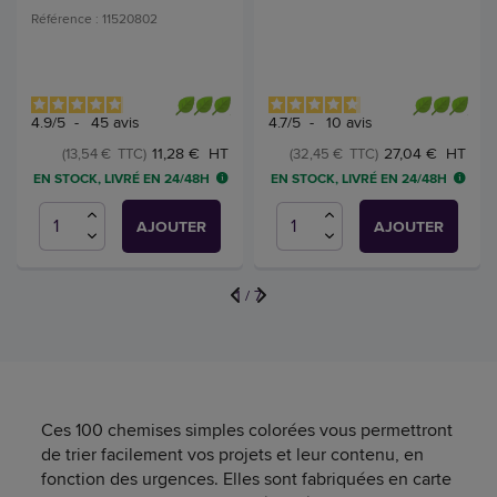
Référence : 11520802
4.9
/
5
-
45
avis
4.7
/
5
-
10
avis
11,28 € HT
27,04 € HT
(13,54 € TTC)
(32,45 € TTC)
EN STOCK, LIVRÉ EN 24/48H
EN STOCK, LIVRÉ EN 24/48H
AJOUTER
AJOUTER
1
/
7
Ces 100 chemises simples colorées vous permettront
de trier facilement vos projets et leur contenu, en
fonction des urgences. Elles sont fabriquées en carte