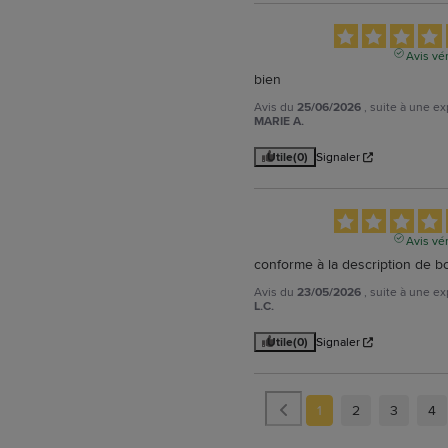
Avis vér
bien
Avis du
25/06/2026
, suite à une e
MARIE A.
Utile
(0)
Signaler
Avis vér
conforme à la description de b
Avis du
23/05/2026
, suite à une e
L.C.
Utile
(0)
Signaler
1
2
3
4