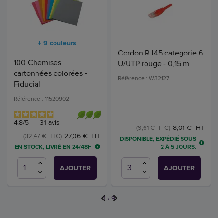
+ 9 couleurs
Cordon RJ45 categorie 6
100 Chemises
U/UTP rouge - 0,15 m
cartonnées colorées -
Référence : W32127
Fiducial
Référence : 11520902
4.8
/
5
-
31
avis
8,01 € HT
(9,61 € TTC)
27,06 € HT
(32,47 € TTC)
DISPONIBLE, EXPÉDIÉ SOUS
EN STOCK, LIVRÉ EN 24/48H
2 À 5 JOURS.
AJOUTER
AJOUTER
1
/
9