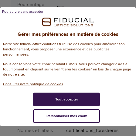
Pourcentage
100
PEFC
Poursuivre sans accepter
Produit
Non
dangereux
Gérer mes préférences en matière de cookies
Périssable
Non
Notre site fiducial-office-solutions.fr utilise des cookies pour améliorer son
fonctionnement, vous proposer une experience et des publicités
personnalisées.
Teinte
Teintes vives
Nous conservons votre choix pendant 6 mois. Vous pouvez changer d'avis à
Informations environnementales
tout moment en cliquant sur le lien "gérer les cookies" en bas de chaque page
de notre site.
% de recyclable
100
Consulter notre politique de cookies
Contenu
Oui
recyclable
Tout accepter
Emploi ressource
Oui
Personnaliser mes choix
renouvelable
Normes et labels
certifications_forestieres