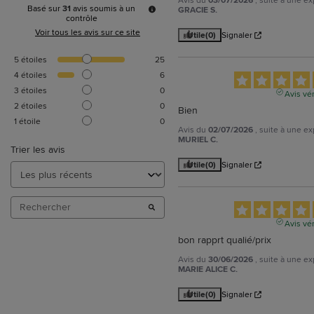
03/07/2026
Basé sur
31
avis soumis à un
GRACIE S.
contrôle
Voir tous les avis sur ce site
Utile
(0)
Signaler
5
étoiles
25
4
étoiles
6
3
étoiles
0
Avis vér
2
étoiles
0
Bien
1
étoile
0
Avis du
02/07/2026
, suite à une e
MURIEL C.
Trier les avis
Utile
(0)
Signaler
Avis vér
bon rapprt qualié/prix
Avis du
30/06/2026
, suite à une e
MARIE ALICE C.
Utile
(0)
Signaler