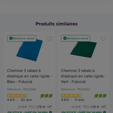
Produits similaires
Meilleure vente
Meilleure vente
Chemise 3 rabats à
Chemise 3 rabats à
élastique en carte rigide -
élastique en carte rigide -
Bleu - Fiducial
Vert - Fiducial
Référence : 11522006
Référence : 11522022
4.8
/
5
-
20
avis
4.8
/
5
-
11
avis
1,78 € HT
1,78 € HT
(2,14 € TTC)
(2,14 € TTC)
EN STOCK, LIVRÉ EN 24/48H
EN STOCK, LIVRÉ EN 24/48H