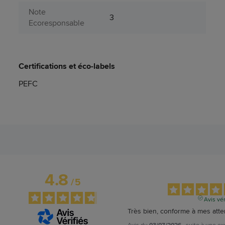
Note
3
Ecoresponsable
Certifications et éco-labels
PEFC
4.8
/
5
Avis vér
Très bien, conforme à mes atte
Avis du
, suite à une e