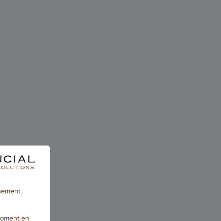
nnement,
moment en