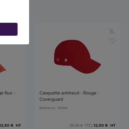
e fluo -
Casquette antiheurt - Rouge -
Coverguard
Référence : 110341
12,50 € HT
12,50 € HT
(15,00 € TTC)