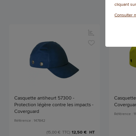
cliquant su
Consulter n
Casquette antiheurt 57300 -
Casquette 
Protection légère contre les impacts -
Covergua
Coverguard
Référence : 1
Référence : 147842
12,50 € HT
(15,00 € TTC)