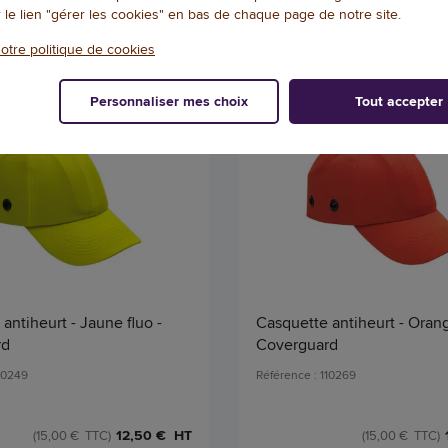
r le lien "gérer les cookies" en bas de chaque page de notre site.
Protection de la tête
otre politique de cookies
Personnaliser mes choix
Tout accepter
antiheurt - Jaune fluo -
Casquette antiheurt - Orang
rd
Coverguard
10249
Référence : 110269
12,50 € HT
(15,00 € TTC)
(15,00 € TTC)