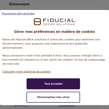
Dimensions
Poursuivre sans accepter
Aucune dimension n'est disponible pour ce
produit.
Attributs spécifiques
Gérer mes préférences en matière de cookies
Aérosol
Non
Notre site fiducial-office-solutions.fr utilise des cookies pour améliorer son
fonctionnement, vous proposer une experience et des publicités
personnalisées.
Coloris monture
noir
Nous conservons votre choix pendant 6 mois. Vous pouvez changer d'avis à
Couleur (sauvegarde
tout moment en cliquant sur le lien "gérer les cookies" en bas de chaque page
gris
de notre site.
PRO185)
Consulter notre politique de cookies
Couleur verre teinté
noir
Tout accepter
Fiche sécurité
125386_fs_fr
Matière principale
Plastique
Personnaliser mes choix
Matières
plastique