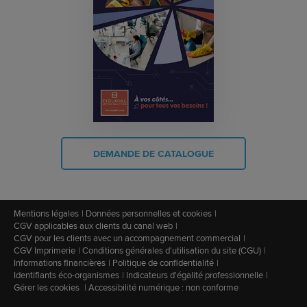
DEMANDE DE CATALOGUE
Mentions légales
Données personnelles et cookies
CGV applicables aux clients du canal web
CGV pour les clients avec un accompagnement commercial
CGV Imprimerie
Conditions générales d'utilisation du site (CGU)
Informations financières
Politique de confidentialité
Identifiants éco-organismes
Indicateurs d'égalité professionnelle
Gérer les cookies
Accessibilité numérique : non conforme