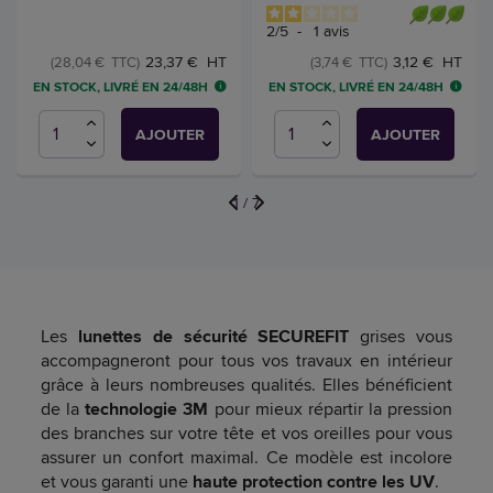
2
/
5
-
1
avis
23,37 € HT
3,12 € HT
(28,04 € TTC)
(3,74 € TTC)
EN STOCK, LIVRÉ EN 24/48H
EN STOCK, LIVRÉ EN 24/48H
AJOUTER
AJOUTER
1
/
7
Les
lunettes de sécurité SECUREFIT
grises vous
accompagneront pour tous vos travaux en intérieur
grâce à leurs nombreuses qualités. Elles bénéficient
de la
technologie 3M
pour mieux répartir la pression
des branches sur votre tête et vos oreilles pour vous
assurer un confort maximal. Ce modèle est incolore
et vous garanti une
haute protection contre les UV
.