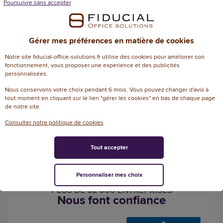
l’entreprise.
Poursuivre sans accepter
Chaque décision d’achat impacte directement
l’empreinte de l’organisation mais également sa
Gérer mes préférences en matière de cookies
perception auprès de ses équipes internes, de ses
Notre site fiducial-office-solutions.fr utilise des cookies pour améliorer son
fournisseurs, ainsi que ses partenaires et ses clients…
fonctionnement, vous proposer une experience et des publicités
Cependant, transformer ses volontés et engagements
personnalisées.
en impact mesurable et durable ne se fait pas sans
Nous conservons votre choix pendant 6 mois. Vous pouvez changer d'avis à
méthode...
tout moment en cliquant sur le lien "gérer les cookies" en bas de chaque page
de notre site.
TÉLÉCHARGEZ LE LIVRE BLANC POUR DÉCOUVRIR LA SUITE !
Consulter notre politique de cookies
Tout accepter
Personnaliser mes choix
PLUS DE 62 000 ENTREPRISES
Nous font confiance