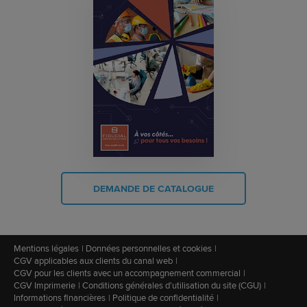
DEMANDE DE CATALOGUE
Mentions légales
Données personnelles et cookies
CGV applicables aux clients du canal web
CGV pour les clients avec un accompagnement commercial
CGV Imprimerie
Conditions générales d'utilisation du site (CGU)
Informations financières
Politique de confidentialité