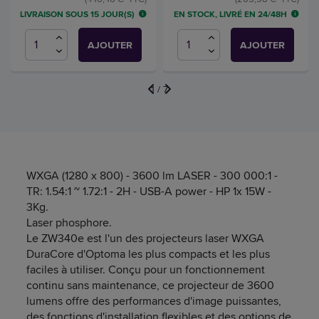
LIVRAISON SOUS 15 JOUR(S)
EN STOCK, LIVRÉ EN 24/48H
AJOUTER
AJOUTER
1
/
7
WXGA (1280 x 800) - 3600 lm LASER - 300 000:1 -
TR: 1.54:1 ~ 1.72:1 - 2H - USB-A power - HP 1x 15W -
3Kg.
Laser phosphore.
Le ZW340e est l'un des projecteurs laser WXGA
DuraCore d'Optoma les plus compacts et les plus
faciles à utiliser. Conçu pour un fonctionnement
continu sans maintenance, ce projecteur de 3600
lumens offre des performances d'image puissantes,
des fonctions d'installation flexibles et des options de