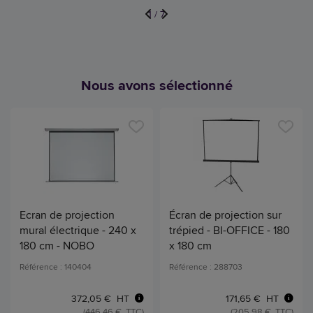
1
/
7
Nous avons sélectionné
Ecran de projection
Écran de projection sur
mural électrique - 240 x
trépied - BI-OFFICE - 180
180 cm - NOBO
x 180 cm
Référence : 140404
Référence : 288703
372,05 € HT
171,65 € HT
(446,46 € TTC)
(205,98 € TTC)