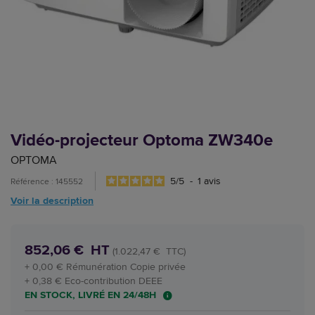
Vidéo-projecteur Optoma ZW340e
OPTOMA
5
/
5
-
1
avis
Référence : 145552
Voir la description
852,06 € HT
(1.022,47 € TTC)
+ 0,00 € Rémunération Copie privée
+ 0,38 € Eco-contribution DEEE
EN STOCK, LIVRÉ EN 24/48H