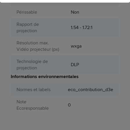
Périssable
Non
Rapport de
1.54 - 1.72:1
projection
Résolution max.
wxga
Vidéo projecteur (px)
Technologie de
DLP
projection
Informations environnementales
Normes et labels
eco_contribution_d3e
Note
0
Ecoresponsable