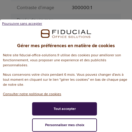
Contraste d'image
300000:1
Durée de vie max.
30000
Poursuivre sans accepter
lampe
Format d'image
16:10
Gérer mes préférences en matière de cookies
Haut-parleurs
Oui
Notre site fiducial-office-solutions.fr utilise des cookies pour améliorer son
fonctionnement, vous proposer une experience et des publicités
Intensité lumineuse
3600
personnalisées.
Nous conservons votre choix pendant 6 mois. Vous pouvez changer d'avis à
Matière principale
Plastique
tout moment en cliquant sur le lien "gérer les cookies" en bas de chaque page
de notre site.
Modèle
ZW340e
Consulter notre politique de cookies
Page catalogue
273
année N
Tout accepter
Poids
3
Personnaliser mes choix
Produit dangereux
Non