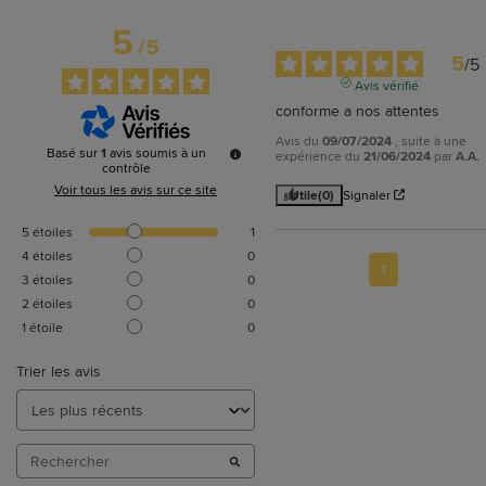
5
/
5
5
/
5
Avis vérifié
conforme a nos attentes
Avis du
09/07/2024
, suite à une
Basé sur
1
avis soumis à un
expérience du
21/06/2024
par
A.A.
contrôle
Voir tous les avis sur ce site
Utile
(0)
Signaler
5
étoiles
1
4
étoiles
0
1
3
étoiles
0
2
étoiles
0
1
étoile
0
Trier les avis