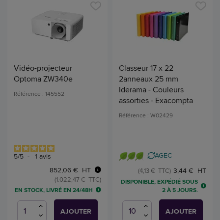
Vidéo-projecteur
Classeur 17 x 22
Optoma ZW340e
2anneaux 25 mm
Iderama - Couleurs
Référence : 145552
assorties - Exacompta
Référence : W02429
AGEC
5
/
5
-
1
avis
852,06 € HT
3,44 € HT
(4,13 € TTC)
(1.022,47 € TTC)
DISPONIBLE, EXPÉDIÉ SOUS
EN STOCK, LIVRÉ EN 24/48H
2 À 5 JOURS.
AJOUTER
AJOUTER