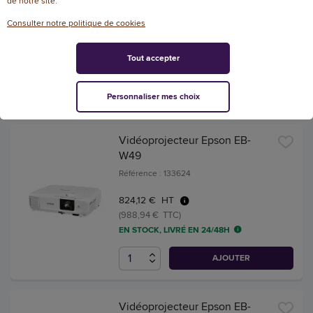
de notre site.
Référence : 145245
Consulter notre politique de cookies
1.790,98 € HT
(2.149,18 € TTC)
Tout accepter
EN STOCK, LIVRÉ EN 24/48H
AJOUTER
Personnaliser mes choix
Vidéoprojecteur Epson EB-
W49
Référence : 133624
824,12 € HT
(988,94 € TTC)
EN STOCK, LIVRÉ EN 24/48H
AJOUTER
Vidéoprojecteur Epson EB-