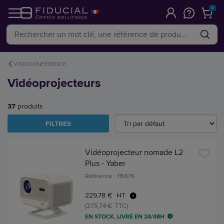
0
VISIOCONFÉRENCE
Vidéoprojecteurs
37
produits
FILTRES
Vidéoprojecteur nomade L2
Plus - Yaber
Référence : 115676
229,78 € HT
(275,74 € TTC)
EN STOCK, LIVRÉ EN 24/48H