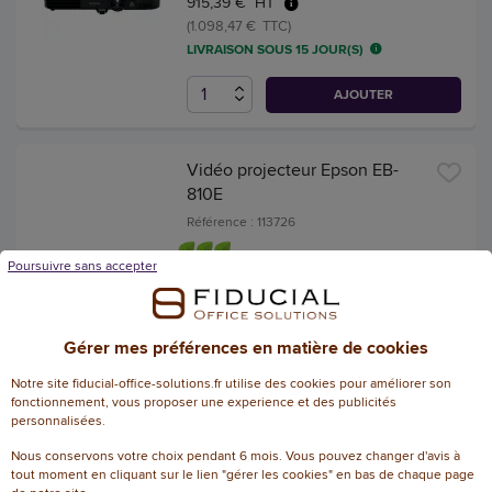
915,39 € HT
(1.098,47 € TTC)
LIVRAISON SOUS 15 JOUR(S)
AJOUTER
Vidéo projecteur Epson EB-
810E
Référence : 113726
Poursuivre sans accepter
3.995,00 € HT
(4.794,00 € TTC)
LIVRAISON SOUS 15 JOUR(S)
Gérer mes préférences en matière de cookies
AJOUTER
Notre site fiducial-office-solutions.fr utilise des cookies pour améliorer son
fonctionnement, vous proposer une experience et des publicités
personnalisées.
Vidéoprojecteur laser sans fil
Nous conservons votre choix pendant 6 mois. Vous pouvez changer d'avis à
Epson EB-L260F
tout moment en cliquant sur le lien "gérer les cookies" en bas de chaque page